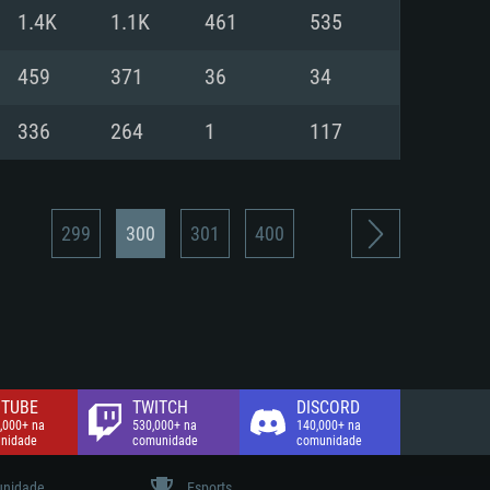
1.4K
1.1K
461
535
de banda larga.
459
371
36
34
336
264
1
117
299
300
301
400
TUBE
TWITCH
DISCORD
,000+ na
530,000+ na
140,000+ na
nidade
comunidade
comunidade
nidade
Esports