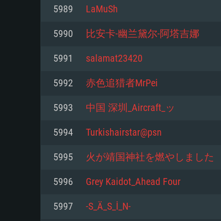
5989
LaMuSh
Mínimo
Mínimo
Mínimo
5990
比安卡-幽兰黛尔-阿塔吉娜
5991
salamat23420
Sistema Operativo: Windows 10 (
Sistema Operativo: Mac OS Big S
Sistema Operativo: Distribuiçõ
mais recente
do Linux de 64bit
5992
赤色追猎者MrPei
Processador: Dual-Core 2.2 GHz
Processador: Core i5 2.2GHz mí
Processador: Dual-Core 2.4 GHz
5993
中国 深圳_Aircraft_ッ
Memória: 4GB
não suportado)
5994
Turkishairstar@psn
Memória: 4 GB
Placa Gráfica: Placa com Direc
Memória: 6 GB
5995
火が靖国神社を燃やしました
77XX / NVIDIA GeForce GTX 660
Placa Gráfica: NVIDIA 660 com o
mínima suportada: 720p
Placa Gráfica: Intel Iris Pro 5200
recentes (não mais de 6 meses) 
5996
Grey Kaidot_Ahead Four
equivalentes AMD/Nvidia para 
AMD com os drivers mais recen
Network: Internet de banda larga
mínima suportada: 720p com su
Vulkan (não mais de 6 meses); 
5997
-S_Ä_S_İ_N-