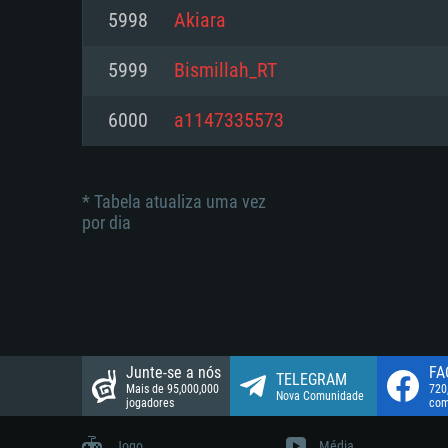
suportada: 720p.
Disco: 23,1 GB
5998
Akiara
Network: Internet de banda larga
Network: Internet de banda larga
5999
Bismillah_RT
Disco: 21,5 GB
Disco: 21,5 GB
6000
a1147335573
* Tabela atualiza uma vez
por dia
Junte-se a nós
FA
TELEGRAM
Mais de 95,000,000
720
Nova Comunidade
jogadores
com
Jogo
Média