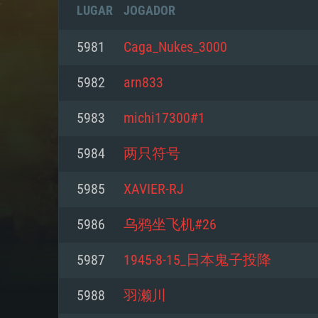
LUGAR
JOGADOR
5981
Caga_Nukes_3000
5982
arn833
5983
michi17300#1
5984
两只符号
5985
XAVIER-RJ
5986
乌鸦坐飞机#26
REQUE
5987
1945-8-15_日本鬼子投降
5988
羽濑川
PC