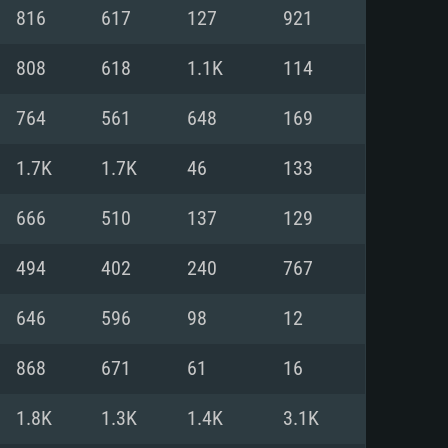
816
617
127
921
o
o
o
808
618
1.1K
114
764
561
648
169
: Windows 10/11 (64 bit)
: Mac OS Big Sur 11.0 ou versão
: Ubuntu 20.04 64bit
1.7K
1.7K
46
133
 Core i5, Ryzen 5 3600 ou
 Core i7
 i7 (Intel Xeon não suportado)
666
510
137
129
494
402
240
767
u mais
IDIA 1060 com os drivers mais
646
596
98
12
ca com DirectX 11 ou superior;
deon Vega II ou superior com
s de 6 meses) / equivalentes
60 ou superior, Radeon RX 570
70) com os drivers mais
868
671
61
16
is de 6 meses) com suporte
de banda larga.
1.8K
1.3K
1.4K
3.1K
de banda larga.