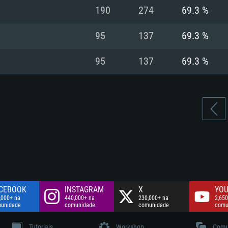
Disco: 60,2 GB
190
274
69.3 %
.
Network: Internet 
Disco: 75,9 GB
.
95
137
69.3 %
Disco: 60,2 GB
95
137
69.3 %
CEBOOK
INSTAGRAM
X
YOU
,000+ na
440,000+ na
230,000+ na
2,650
unidade
comunidade
comunidade
comu
Tutoriais
Workshop
Comu