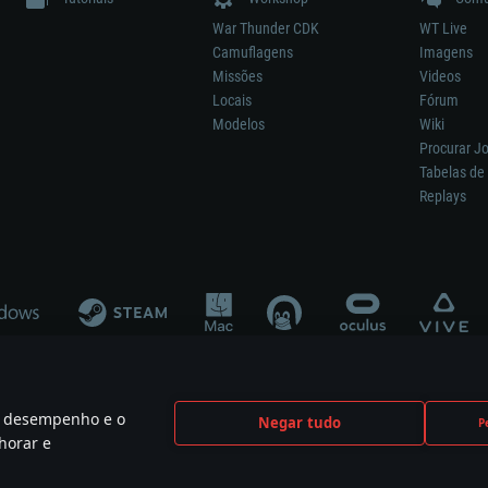
War Thunder CDK
WT Live
Camuflagens
Imagens
Missões
Videos
Locais
Fórum
Modelos
Wiki
Procurar J
Tabelas de 
Replays
 o desempenho e o
Negar tudo
P
ão significa participação no desenvolvimento, patrocínio ou aval do respetivo co
horar e
mes are the property of their respective owners.
Política de Privacidade