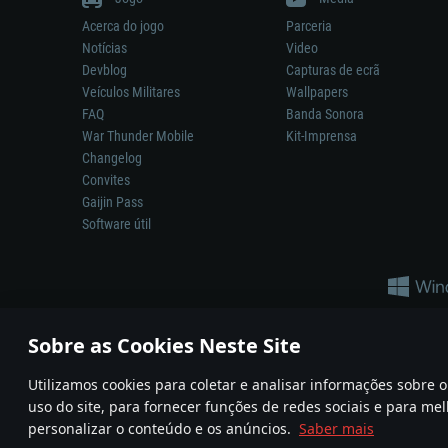
Acerca do jogo
Parceria
Notícias
Video
Devblog
Capturas de ecrã
Veículos Militares
Wallpapers
FAQ
Banda Sonora
War Thunder Mobile
Kit-Imprensa
Changelog
Convites
Gaijin Pass
Software útil
Sobre as Cookies Neste Site
Utilizamos cookies para coletar e analisar informações sobre
A reprodução de qualquer sistema de armas ou veículo neste jogo n
uso do site, para fornecer funções de redes sociais e para mel
© 2011—2026 Gaijin Games Kft. All trademarks, logos and brand na
personalizar o conteúdo e os anúncios.
Saber mais
Termos e condições
Termos de Serviço