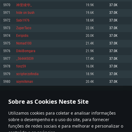
5970
神里绫华_
19.9K
37.0K
Memória: 4GB
Memória: 6 GB
Memória: 4 GB
5971
hide on bush
19.6K
37.0K
Placa Gráfica: Placa com DirectX 11: AMD Radeon 77XX / NVIDIA GeForce
Placa Gráfica: Intel Iris Pro 5200 (Mac), equivalentes AMD/Nvidia para Mac.
Placa Gráfica: NVIDIA 660 com os drivers mais recentes (não mais de 6
GTX 660. Resolução mínima suportada: 720p
Resolução mínima suportada: 720p com suporte Metal.
meses) / equivalentes AMD com os drivers mais recentes com suporte
5972
Sabi1976
18.6K
37.0K
Vulkan (não mais de 6 meses); Resolução mínima suportada: 720p.
Network: Internet de banda larga.
Network: Internet de banda larga.
5973
ZuperTaco
22.0K
37.0K
Network: Internet de banda larga.
Disco: 23,1 GB
Disco: 21,5 GB
5974
Evripidis
20.0K
37.0K
Disco: 21,5 GB
5975
Nomad100
21.4K
37.0K
Recomendado
Recomendado
Recomendado
5976
DikiiBomgara
21.9K
37.0K
Sistema Operativo: Windows 10/11 (64 bit)
Sistema Operativo: Mac OS Big Sur 11.0 ou versão mais recente
Sistema Operativo: Ubuntu 20.04 64bit
5977
_564445039
17.4K
37.0K
Processador: Intel Core i5, Ryzen 5 3600 ou superior
Processador: Core i7 (Intel Xeon não suportado)
5978
fonz59
16.0K
37.0K
Processador: Intel Core i7
Memória: 16 GB ou mais
Memória: 8 GB
5979
scripterzofindia
18.9K
37.0K
Memória: 16 GB
Placa Gráfica: Placa com DirectX 11 ou superior; Nvidia GeForce 1060 ou
Placa Gráfica: Radeon Vega II ou superior com suporte Metal.
5980
soymilkman
20.4K
37.0K
superior, Radeon RX 570 ou superior
Placa Gráfica: NVIDIA 1060 com os drivers mais recentes (não mais de 6
Network: Internet de banda larga.
meses) / equivalentes AMD (Radeon RX 570) com os drivers mais recentes
Network: Internet de banda larga.
(não mais de 6 meses) com suporte Vulkan.
Disco: 60,2 GB
298
299
300
399
Disco: 75,9 GB
Network: Internet de banda larga.
Sobre as Cookies Neste Site
Disco: 60,2 GB
* Tabela atualiza uma vez por dia
Utilizamos cookies para coletar e analisar informações
sobre o desempenho e o uso do site, para fornecer
funções de redes sociais e para melhorar e personalizar o