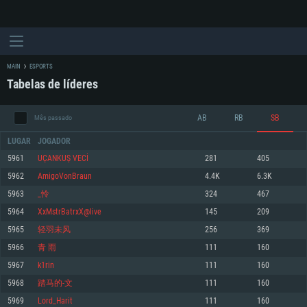
MAIN
ESPORTS
Tabelas de líderes
AB
RB
SB
Mês passado
LUGAR
JOGADOR
5961
UÇANKUŞ VECİ
281
405
5962
AmigoVonBraun
4.4K
6.3K
REQUERIMENTOS DE SISTEMA
5963
_怜
324
467
5964
XxMstrBatrxX@live
145
209
PC
MAC
5965
轻羽未风
256
369
Linux
5966
青 雨
111
160
Mínimo
Mínimo
Mínimo
5967
k1rin
111
160
Sistema Operativo: Windows 10 (64 bit)
Sistema Operativo: Mac OS Big Sur 11.0 ou versão mais recente
Sistema Operativo: Distribuições mais modernas do Linux de 64bit
5968
踏马的-文
111
160
5969
Lord_Harit
111
160
Processador: Dual-Core 2.2 GHz
Processador: Core i5 2.2GHz mínimo (Intel Xeon não suportado)
Processador: Dual-Core 2.4 GHz