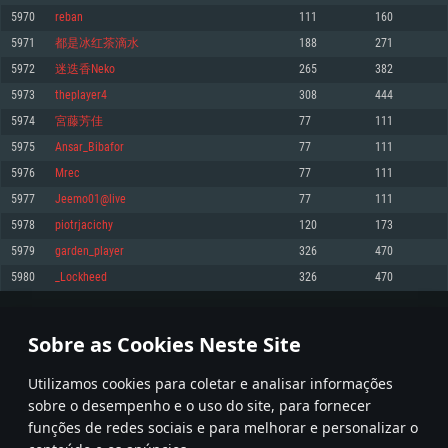
5970
reban
111
160
Memória: 4GB
Memória: 6 GB
Memória: 4 GB
5971
都是冰红茶滴水
188
271
Placa Gráfica: Placa com DirectX 11: AMD Radeon 77XX / NVIDIA GeForce
Placa Gráfica: Intel Iris Pro 5200 (Mac), equivalentes AMD/Nvidia para Mac.
Placa Gráfica: NVIDIA 660 com os drivers mais recentes (não mais de 6
GTX 660. Resolução mínima suportada: 720p
Resolução mínima suportada: 720p com suporte Metal.
meses) / equivalentes AMD com os drivers mais recentes com suporte
5972
迷迭香Neko
265
382
Vulkan (não mais de 6 meses); Resolução mínima suportada: 720p.
Network: Internet de banda larga.
Network: Internet de banda larga.
5973
theplayer4
308
444
Network: Internet de banda larga.
Disco: 23,1 GB
Disco: 21,5 GB
5974
宮藤芳佳
77
111
Disco: 21,5 GB
5975
Ansar_Bibafor
77
111
Recomendado
Recomendado
Recomendado
5976
Mrec
77
111
Sistema Operativo: Windows 10/11 (64 bit)
Sistema Operativo: Mac OS Big Sur 11.0 ou versão mais recente
Sistema Operativo: Ubuntu 20.04 64bit
5977
Jeemo01@live
77
111
Processador: Intel Core i5, Ryzen 5 3600 ou superior
Processador: Core i7 (Intel Xeon não suportado)
5978
piotrjacichy
120
173
Processador: Intel Core i7
Memória: 16 GB ou mais
Memória: 8 GB
5979
garden_player
326
470
Memória: 16 GB
Placa Gráfica: Placa com DirectX 11 ou superior; Nvidia GeForce 1060 ou
Placa Gráfica: Radeon Vega II ou superior com suporte Metal.
5980
_Lockheed
326
470
superior, Radeon RX 570 ou superior
Placa Gráfica: NVIDIA 1060 com os drivers mais recentes (não mais de 6
Network: Internet de banda larga.
meses) / equivalentes AMD (Radeon RX 570) com os drivers mais recentes
Network: Internet de banda larga.
(não mais de 6 meses) com suporte Vulkan.
Disco: 60,2 GB
298
299
300
399
Disco: 75,9 GB
Network: Internet de banda larga.
Sobre as Cookies Neste Site
Disco: 60,2 GB
* Tabela atualiza uma vez por dia
Utilizamos cookies para coletar e analisar informações
sobre o desempenho e o uso do site, para fornecer
funções de redes sociais e para melhorar e personalizar o