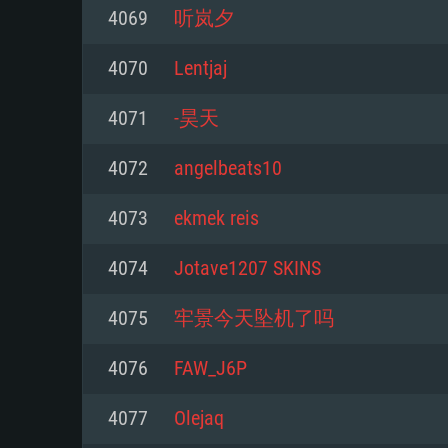
4069
听岚夕
Mínimo
Mínimo
Mínimo
4070
Lentjaj
4071
-昊天
Sistema Operativo: Windows 10 (
Sistema Operativo: Mac OS Big S
Sistema Operativo: Distribuiçõ
mais recente
do Linux de 64bit
4072
angelbeats10
Processador: Dual-Core 2.2 GHz
Processador: Core i5 2.2GHz mí
Processador: Dual-Core 2.4 GHz
4073
ekmek reis
Memória: 4GB
não suportado)
4074
Jotave1207 SKINS
Memória: 4 GB
Placa Gráfica: Placa com Direc
Memória: 6 GB
4075
牢景今天坠机了吗
77XX / NVIDIA GeForce GTX 660
Placa Gráfica: NVIDIA 660 com o
mínima suportada: 720p
Placa Gráfica: Intel Iris Pro 5200
recentes (não mais de 6 meses) 
4076
FAW_J6P
equivalentes AMD/Nvidia para 
AMD com os drivers mais recen
Network: Internet de banda larga
mínima suportada: 720p com su
Vulkan (não mais de 6 meses); 
4077
Olejaq