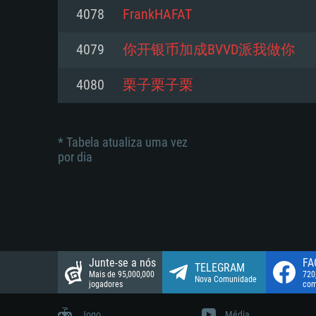
suportada: 720p.
Disco: 23,1 GB
4078
FrankHAFAT
Network: Internet de banda larga
Network: Internet de banda larga
4079
你开银币加成BVVD派我做你
Disco: 21,5 GB
Disco: 21,5 GB
4080
栗子栗子栗
* Tabela atualiza uma vez
por dia
Junte-se a nós
FA
TELEGRAM
Mais de 95,000,000
720
Nova Comunidade
jogadores
com
Jogo
Média