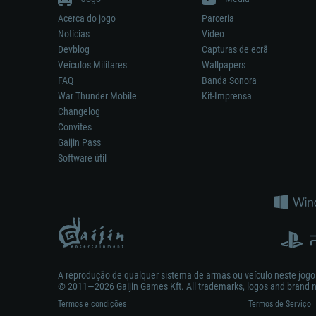
Acerca do jogo
Parceria
Notícias
Video
Devblog
Capturas de ecrã
Veículos Militares
Wallpapers
FAQ
Banda Sonora
War Thunder Mobile
Kit-Imprensa
Changelog
Convites
Gaijin Pass
Software útil
A reprodução de qualquer sistema de armas ou veículo neste jogo n
© 2011—2026 Gaijin Games Kft. All trademarks, logos and brand na
Termos e condições
Termos de Serviço