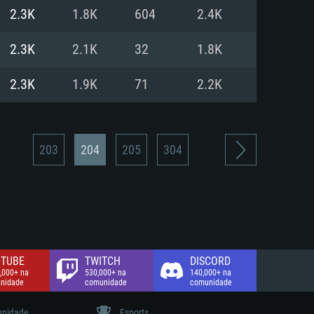
2.3K
1.8K
604
2.4K
de banda larga.
2.3K
2.1K
32
1.8K
2.3K
1.9K
71
2.2K
203
204
205
304
TUBE
TWITCH
DISCORD
,000+ na
530,000+ na
140,000+ na
nidade
comunidade
comunidade
nidade
Esports