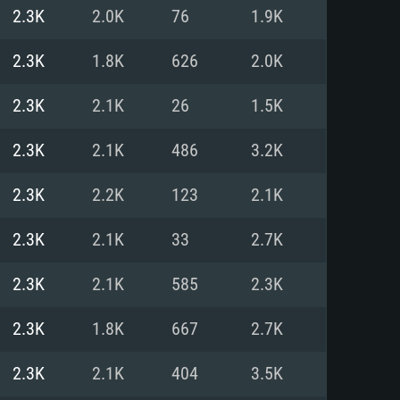
2.3K
2.0K
76
1.9K
o
o
o
2.3K
1.8K
626
2.0K
2.3K
2.1K
26
1.5K
: Windows 10/11 (64 bit)
: Mac OS Big Sur 11.0 ou versão
: Ubuntu 20.04 64bit
2.3K
2.1K
486
3.2K
 Core i5, Ryzen 5 3600 ou
 Core i7
 i7 (Intel Xeon não suportado)
2.3K
2.2K
123
2.1K
2.3K
2.1K
33
2.7K
u mais
IDIA 1060 com os drivers mais
2.3K
2.1K
585
2.3K
ca com DirectX 11 ou superior;
deon Vega II ou superior com
s de 6 meses) / equivalentes
60 ou superior, Radeon RX 570
70) com os drivers mais
2.3K
1.8K
667
2.7K
is de 6 meses) com suporte
de banda larga.
2.3K
2.1K
404
3.5K
de banda larga.