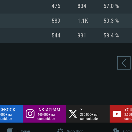
Disco: 60,2 GB
476
834
57.0 %
.
Network: Internet 
Disco: 75,9 GB
.
589
1.1K
50.3 %
Disco: 60,2 GB
544
931
58.4 %
CEBOOK
INSTAGRAM
X
YOU
,000+ na
440,000+ na
230,000+ na
2,650
unidade
comunidade
comunidade
comu
Tutoriais
Workshop
Comu