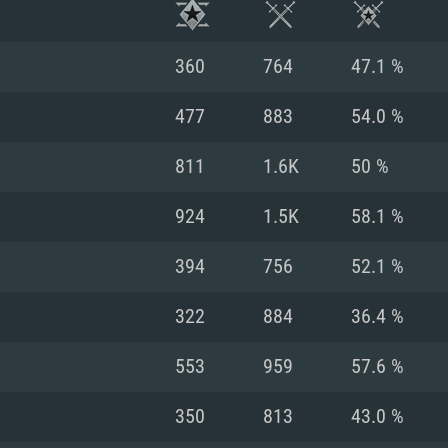
360
764
47.1 %
477
883
54.0 %
811
1.6K
50 %
924
1.5K
58.1 %
394
756
52.1 %
322
884
36.4 %
RIMENTOS DE S
553
959
57.6 %
350
813
43.0 %
MAC