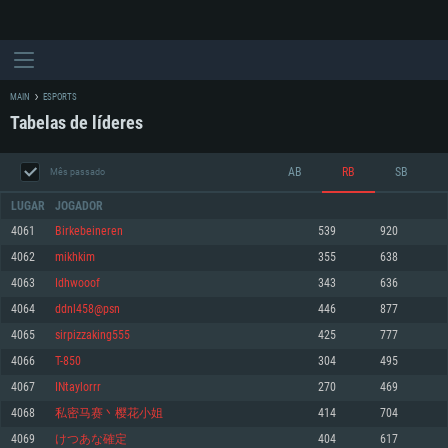
MAIN
ESPORTS
Tabelas de líderes
AB
RB
SB
Mês passado
LUGAR
JOGADOR
4061
Birkebeineren
539
920
4062
mikhkim
355
638
REQUERIMENTOS DE SISTEMA
4063
Idhwooof
343
636
4064
ddnl458@psn
446
877
PC
MAC
4065
sirpizzaking555
425
777
Linux
4066
T-850
304
495
Mínimo
Mínimo
Mínimo
4067
INtaylorrr
270
469
Sistema Operativo: Windows 10 (64 bit)
Sistema Operativo: Mac OS Big Sur 11.0 ou versão mais recente
Sistema Operativo: Distribuições mais modernas do Linux de 64bit
4068
私密马赛丶樱花小姐
414
704
4069
けつあな確定
404
617
Processador: Dual-Core 2.2 GHz
Processador: Core i5 2.2GHz mínimo (Intel Xeon não suportado)
Processador: Dual-Core 2.4 GHz