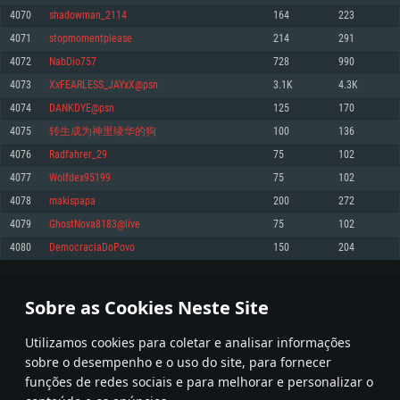
4070
shadowman_2114
164
223
Memória: 4GB
Memória: 6 GB
Memória: 4 GB
4071
stopmomentplease
214
291
Placa Gráfica: Placa com DirectX 11: AMD Radeon 77XX / NVIDIA GeForce
Placa Gráfica: Intel Iris Pro 5200 (Mac), equivalentes AMD/Nvidia para Mac.
Placa Gráfica: NVIDIA 660 com os drivers mais recentes (não mais de 6
GTX 660. Resolução mínima suportada: 720p
Resolução mínima suportada: 720p com suporte Metal.
meses) / equivalentes AMD com os drivers mais recentes com suporte
4072
NabDio757
728
990
Vulkan (não mais de 6 meses); Resolução mínima suportada: 720p.
Network: Internet de banda larga.
Network: Internet de banda larga.
4073
XxFEARLESS_JAYxX@psn
3.1K
4.3K
Network: Internet de banda larga.
Disco: 23,1 GB
Disco: 21,5 GB
4074
DANKDYE@psn
125
170
Disco: 21,5 GB
4075
转生成为神里绫华的狗
100
136
Recomendado
Recomendado
Recomendado
4076
Radfahrer_29
75
102
Sistema Operativo: Windows 10/11 (64 bit)
Sistema Operativo: Mac OS Big Sur 11.0 ou versão mais recente
Sistema Operativo: Ubuntu 20.04 64bit
4077
Wolfdex95199
75
102
Processador: Intel Core i5, Ryzen 5 3600 ou superior
Processador: Core i7 (Intel Xeon não suportado)
4078
makispapa
200
272
Processador: Intel Core i7
Memória: 16 GB ou mais
Memória: 8 GB
4079
GhostNova8183@live
75
102
Memória: 16 GB
Placa Gráfica: Placa com DirectX 11 ou superior; Nvidia GeForce 1060 ou
Placa Gráfica: Radeon Vega II ou superior com suporte Metal.
4080
DemocraciaDoPovo
150
204
superior, Radeon RX 570 ou superior
Placa Gráfica: NVIDIA 1060 com os drivers mais recentes (não mais de 6
Network: Internet de banda larga.
meses) / equivalentes AMD (Radeon RX 570) com os drivers mais recentes
Network: Internet de banda larga.
(não mais de 6 meses) com suporte Vulkan.
Disco: 60,2 GB
203
204
205
304
Disco: 75,9 GB
Network: Internet de banda larga.
Sobre as Cookies Neste Site
Disco: 60,2 GB
* Tabela atualiza uma vez por dia
Utilizamos cookies para coletar e analisar informações
sobre o desempenho e o uso do site, para fornecer
funções de redes sociais e para melhorar e personalizar o