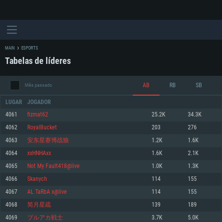
MAIN
ESPORTS
Tabelas de líderes
AB
RB
SB
Mês passado
LUGAR
JOGADOR
4061
fizmat62
25.2K
34.3K
4062
RoyalBucket
203
276
REQUERIMENTOS DE SISTEMA
4063
安东星赛博战狼
1.2K
1.6K
4064
xxHNHAxx
1.6K
2.1K
PC
MAC
4065
Not My Fault418@live
1.0K
1.3K
Linux
4066
Skanych
114
155
Mínimo
Mínimo
Mínimo
4067
AL TaRbA x@live
114
155
Sistema Operativo: Windows 10 (64 bit)
Sistema Operativo: Mac OS Big Sur 11.0 ou versão mais recente
Sistema Operativo: Distribuições mais modernas do Linux de 64bit
4068
简月星疏
139
189
4069
ブルアカ戦士
3.7K
5.0K
Processador: Dual-Core 2.2 GHz
Processador: Core i5 2.2GHz mínimo (Intel Xeon não suportado)
Processador: Dual-Core 2.4 GHz