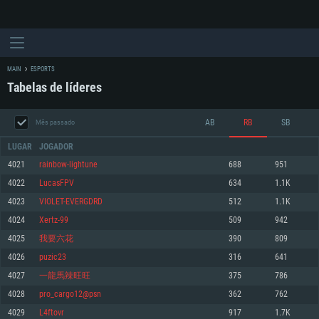
MAIN
ESPORTS
Tabelas de líderes
AB
RB
SB
Mês passado
LUGAR
JOGADOR
4021
rainbow-lightune
688
951
4022
LucasFPV
634
1.1K
REQUERIMENTOS DE SISTEMA
4023
VIOLET-EVERGDRD
512
1.1K
4024
Xertz-99
509
942
PC
MAC
4025
我要六花
390
809
Linux
4026
puzic23
316
641
Mínimo
Mínimo
Mínimo
4027
一龍馬辣旺旺
375
786
Sistema Operativo: Windows 10 (64 bit)
Sistema Operativo: Mac OS Big Sur 11.0 ou versão mais recente
Sistema Operativo: Distribuições mais modernas do Linux de 64bit
4028
pro_cargo12@psn
362
762
4029
L4ftovr
917
1.7K
Processador: Dual-Core 2.2 GHz
Processador: Core i5 2.2GHz mínimo (Intel Xeon não suportado)
Processador: Dual-Core 2.4 GHz