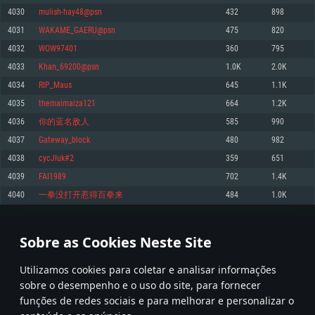
4030
mulish-hay48@psn
432
898
Memória: 4GB
Memória: 6 GB
Memória: 4 GB
4031
WAKAME_GAERU@psn
475
820
Placa Gráfica: Placa com DirectX 11: AMD Radeon 77XX / NVIDIA GeForce
Placa Gráfica: Intel Iris Pro 5200 (Mac), equivalentes AMD/Nvidia para Mac.
Placa Gráfica: NVIDIA 660 com os drivers mais recentes (não mais de 6
GTX 660. Resolução mínima suportada: 720p
Resolução mínima suportada: 720p com suporte Metal.
meses) / equivalentes AMD com os drivers mais recentes com suporte
4032
WOW97401
360
795
Vulkan (não mais de 6 meses); Resolução mínima suportada: 720p.
Network: Internet de banda larga.
Network: Internet de banda larga.
4033
Khan_69200@psn
1.0K
2.0K
Network: Internet de banda larga.
Disco: 23,1 GB
Disco: 21,5 GB
4034
RIP_Maus
645
1.1K
Disco: 21,5 GB
4035
themaimaiza121
664
1.2K
Recomendado
Recomendado
Recomendado
4036
你的蓝名敌人
585
990
Sistema Operativo: Windows 10/11 (64 bit)
Sistema Operativo: Mac OS Big Sur 11.0 ou versão mais recente
Sistema Operativo: Ubuntu 20.04 64bit
4037
Gateway_block
480
982
Processador: Intel Core i5, Ryzen 5 3600 ou superior
Processador: Core i7 (Intel Xeon não suportado)
4038
cycJIuk#2
359
651
Processador: Intel Core i7
Memória: 16 GB ou mais
Memória: 8 GB
4039
FAI1989
702
1.4K
Memória: 16 GB
Placa Gráfica: Placa com DirectX 11 ou superior; Nvidia GeForce 1060 ou
Placa Gráfica: Radeon Vega II ou superior com suporte Metal.
4040
一拳没打开惹得百拳来
484
1.0K
superior, Radeon RX 570 ou superior
Placa Gráfica: NVIDIA 1060 com os drivers mais recentes (não mais de 6
Network: Internet de banda larga.
meses) / equivalentes AMD (Radeon RX 570) com os drivers mais recentes
Network: Internet de banda larga.
(não mais de 6 meses) com suporte Vulkan.
Disco: 60,2 GB
201
202
203
302
Disco: 75,9 GB
Network: Internet de banda larga.
Sobre as Cookies Neste Site
Disco: 60,2 GB
* Tabela atualiza uma vez por dia
Utilizamos cookies para coletar e analisar informações
sobre o desempenho e o uso do site, para fornecer
funções de redes sociais e para melhorar e personalizar o