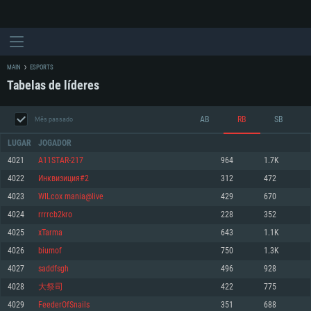
MAIN
ESPORTS
Tabelas de líderes
AB
RB
SB
Mês passado
LUGAR
JOGADOR
4021
A11STAR-217
964
1.7K
4022
Инквизиция#2
312
472
REQUERIMENTOS DE SISTEMA
4023
WILcox mania@live
429
670
4024
rrrrcb2kro
228
352
PC
MAC
4025
xTarma
643
1.1K
Linux
4026
biumof
750
1.3K
Mínimo
Mínimo
Mínimo
4027
saddfsgh
496
928
Sistema Operativo: Windows 10 (64 bit)
Sistema Operativo: Mac OS Big Sur 11.0 ou versão mais recente
Sistema Operativo: Distribuições mais modernas do Linux de 64bit
4028
大祭司
422
775
4029
FeederOfSnails
351
688
Processador: Dual-Core 2.2 GHz
Processador: Core i5 2.2GHz mínimo (Intel Xeon não suportado)
Processador: Dual-Core 2.4 GHz