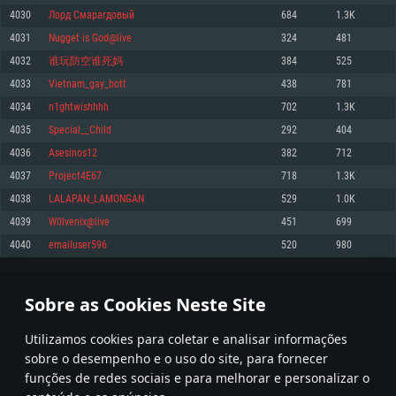
4030
Лорд Смарагдовый
684
1.3K
Memória: 4GB
Memória: 6 GB
Memória: 4 GB
4031
Nugget is God@live
324
481
Placa Gráfica: Placa com DirectX 11: AMD Radeon 77XX / NVIDIA GeForce
Placa Gráfica: Intel Iris Pro 5200 (Mac), equivalentes AMD/Nvidia para Mac.
Placa Gráfica: NVIDIA 660 com os drivers mais recentes (não mais de 6
GTX 660. Resolução mínima suportada: 720p
Resolução mínima suportada: 720p com suporte Metal.
meses) / equivalentes AMD com os drivers mais recentes com suporte
4032
谁玩防空谁死妈
384
525
Vulkan (não mais de 6 meses); Resolução mínima suportada: 720p.
Network: Internet de banda larga.
Network: Internet de banda larga.
4033
Vietnam_gay_bott
438
781
Network: Internet de banda larga.
Disco: 23,1 GB
Disco: 21,5 GB
4034
n1ghtwishhhh
702
1.3K
Disco: 21,5 GB
4035
Special__Child
292
404
Recomendado
Recomendado
Recomendado
4036
Asesinos12
382
712
Sistema Operativo: Windows 10/11 (64 bit)
Sistema Operativo: Mac OS Big Sur 11.0 ou versão mais recente
Sistema Operativo: Ubuntu 20.04 64bit
4037
Project4E67
718
1.3K
Processador: Intel Core i5, Ryzen 5 3600 ou superior
Processador: Core i7 (Intel Xeon não suportado)
4038
LALAPAN_LAMONGAN
529
1.0K
Processador: Intel Core i7
Memória: 16 GB ou mais
Memória: 8 GB
4039
W0lvenix@live
451
699
Memória: 16 GB
Placa Gráfica: Placa com DirectX 11 ou superior; Nvidia GeForce 1060 ou
Placa Gráfica: Radeon Vega II ou superior com suporte Metal.
4040
emailuser596
520
980
superior, Radeon RX 570 ou superior
Placa Gráfica: NVIDIA 1060 com os drivers mais recentes (não mais de 6
Network: Internet de banda larga.
meses) / equivalentes AMD (Radeon RX 570) com os drivers mais recentes
Network: Internet de banda larga.
(não mais de 6 meses) com suporte Vulkan.
Disco: 60,2 GB
201
202
203
302
Disco: 75,9 GB
Network: Internet de banda larga.
Sobre as Cookies Neste Site
Disco: 60,2 GB
* Tabela atualiza uma vez por dia
Utilizamos cookies para coletar e analisar informações
sobre o desempenho e o uso do site, para fornecer
funções de redes sociais e para melhorar e personalizar o