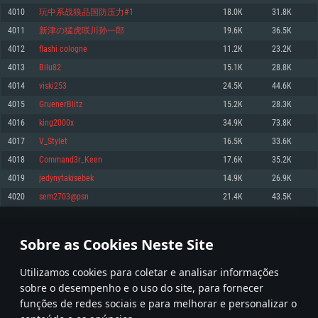
4010
玩中系战狼品国防压力#1
18.0K
31.8K
Memória: 4GB
Memória: 6 GB
Memória: 4 GB
4011
新津の猛虎咲川孙一郎
19.6K
36.5K
Placa Gráfica: Placa com DirectX 11: AMD Radeon 77XX / NVIDIA GeForce
Placa Gráfica: Intel Iris Pro 5200 (Mac), equivalentes AMD/Nvidia para Mac.
Placa Gráfica: NVIDIA 660 com os drivers mais recentes (não mais de 6
GTX 660. Resolução mínima suportada: 720p
Resolução mínima suportada: 720p com suporte Metal.
meses) / equivalentes AMD com os drivers mais recentes com suporte
4012
flashi cologne
11.2K
23.2K
Vulkan (não mais de 6 meses); Resolução mínima suportada: 720p.
Network: Internet de banda larga.
Network: Internet de banda larga.
4013
Bilu82
15.1K
28.8K
Network: Internet de banda larga.
Disco: 23,1 GB
Disco: 21,5 GB
4014
viski253
24.5K
44.6K
Disco: 21,5 GB
4015
GruenerBlitz
15.2K
28.3K
Recomendado
Recomendado
Recomendado
4016
king2000x
34.9K
73.8K
Sistema Operativo: Windows 10/11 (64 bit)
Sistema Operativo: Mac OS Big Sur 11.0 ou versão mais recente
Sistema Operativo: Ubuntu 20.04 64bit
4017
V_Stylet
16.5K
33.6K
Processador: Intel Core i5, Ryzen 5 3600 ou superior
Processador: Core i7 (Intel Xeon não suportado)
4018
Command3r_Keen
17.6K
35.2K
Processador: Intel Core i7
Memória: 16 GB ou mais
Memória: 8 GB
4019
jedynytakisebek
14.9K
26.9K
Memória: 16 GB
Placa Gráfica: Placa com DirectX 11 ou superior; Nvidia GeForce 1060 ou
Placa Gráfica: Radeon Vega II ou superior com suporte Metal.
4020
sem2703@psn
21.4K
43.5K
superior, Radeon RX 570 ou superior
Placa Gráfica: NVIDIA 1060 com os drivers mais recentes (não mais de 6
Network: Internet de banda larga.
meses) / equivalentes AMD (Radeon RX 570) com os drivers mais recentes
Network: Internet de banda larga.
(não mais de 6 meses) com suporte Vulkan.
Disco: 60,2 GB
200
201
202
301
Disco: 75,9 GB
Network: Internet de banda larga.
Sobre as Cookies Neste Site
Disco: 60,2 GB
* Tabela atualiza uma vez por dia
Utilizamos cookies para coletar e analisar informações
sobre o desempenho e o uso do site, para fornecer
funções de redes sociais e para melhorar e personalizar o