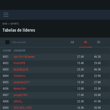
MAIN
ESPORTS
Tabelas de líderes
AB
RB
SB
Mês passado
LUGAR
JOGADOR
4001
про100 СВОшник
27.0K
46.2K
4002
KvantSPB
15.4K
29.6K
REQUERIMENTOS DE SISTEMA
4003
吮指脆皮鸡
25.2K
46.3K
4004
TwoBeers
12.6K
23.9K
PC
MAC
4005
slowman2017
13.5K
27.8K
Linux
4006
Melkor369
12.0K
25.5K
Mínimo
Mínimo
Mínimo
4007
yangkp1981
17.6K
33.8K
Sistema Operativo: Windows 10 (64 bit)
Sistema Operativo: Mac OS Big Sur 11.0 ou versão mais recente
Sistema Operativo: Distribuições mais modernas do Linux de 64bit
4008
affinity_
22.3K
41.9K
4009
GER_RUS_LOVE
16.5K
30.9K
Processador: Dual-Core 2.2 GHz
Processador: Core i5 2.2GHz mínimo (Intel Xeon não suportado)
Processador: Dual-Core 2.4 GHz