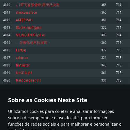
4010
J-15T飞鲨张雪峰-枣伊吕波型
356
714
Memória: 4GB
Memória: 6 GB
Memória: 4 GB
4011
shootyouaface
365
714
Placa Gráfica: Placa com DirectX 11: AMD Radeon 77XX / NVIDIA GeForce
Placa Gráfica: Intel Iris Pro 5200 (Mac), equivalentes AMD/Nvidia para Mac.
Placa Gráfica: NVIDIA 660 com os drivers mais recentes (não mais de 6
GTX 660. Resolução mínima suportada: 720p
Resolução mínima suportada: 720p com suporte Metal.
meses) / equivalentes AMD com os drivers mais recentes com suporte
4012
AKEEPMAH
351
714
Vulkan (não mais de 6 meses); Resolução mínima suportada: 720p.
Network: Internet de banda larga.
Network: Internet de banda larga.
4013
Starswingolf@psn
332
714
Network: Internet de banda larga.
Disco: 23,1 GB
Disco: 21,5 GB
4014
SCUMG0D9091@live
339
714
Disco: 21,5 GB
4015
----老蒋你也不抗日啊---
366
714
Recomendado
Recomendado
Recomendado
4016
Lentjaj
377
713
Sistema Operativo: Windows 10/11 (64 bit)
Sistema Operativo: Mac OS Big Sur 11.0 ou versão mais recente
Sistema Operativo: Ubuntu 20.04 64bit
4017
astuciaa
321
713
Processador: Intel Core i5, Ryzen 5 3600 ou superior
Processador: Core i7 (Intel Xeon não suportado)
4018
tianxietsy
340
713
Processador: Intel Core i7
Memória: 16 GB ou mais
Memória: 8 GB
4019
jem31tupt8
361
713
Memória: 16 GB
Placa Gráfica: Placa com DirectX 11 ou superior; Nvidia GeForce 1060 ou
Placa Gráfica: Radeon Vega II ou superior com suporte Metal.
4020
tranhoangkien111
331
713
superior, Radeon RX 570 ou superior
Placa Gráfica: NVIDIA 1060 com os drivers mais recentes (não mais de 6
Network: Internet de banda larga.
meses) / equivalentes AMD (Radeon RX 570) com os drivers mais recentes
Network: Internet de banda larga.
(não mais de 6 meses) com suporte Vulkan.
Disco: 60,2 GB
200
201
202
301
Disco: 75,9 GB
Network: Internet de banda larga.
Sobre as Cookies Neste Site
Disco: 60,2 GB
* Tabela atualiza uma vez por dia
Utilizamos cookies para coletar e analisar informações
sobre o desempenho e o uso do site, para fornecer
funções de redes sociais e para melhorar e personalizar o