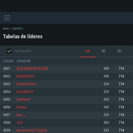
MAIN
ESPORTS
Tabelas de líderes
AB
RB
SB
Mês passado
LUGAR
JOGADOR
4001
星辰驰骋的终幕蔷薇
389
714
4002
2064423875
396
714
REQUERIMENTOS DE SISTEMA
4003
DesposedGod
354
714
4004
KoJIoBoPoT
323
714
PC
MAC
4005
СаняКинг
342
714
Linux
4006
shankq
340
714
Mínimo
Mínimo
Mínimo
4007
prpr___
330
714
Sistema Operativo: Windows 10 (64 bit)
Sistema Operativo: Mac OS Big Sur 11.0 ou versão mais recente
Sistema Operativo: Distribuições mais modernas do Linux de 64bit
4008
-D-D-
383
714
4009
alexandriks5272@psn
333
714
Processador: Dual-Core 2.2 GHz
Processador: Core i5 2.2GHz mínimo (Intel Xeon não suportado)
Processador: Dual-Core 2.4 GHz