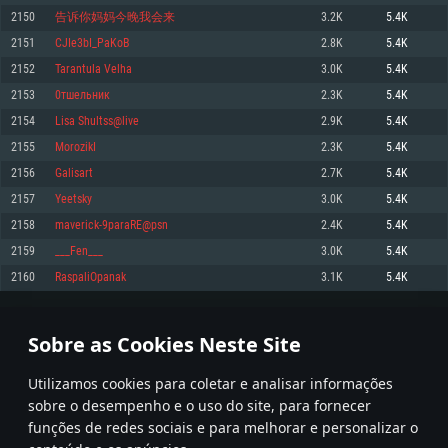
2150
告诉你妈妈今晚我会来
3.2K
5.4K
Memória: 4GB
Memória: 6 GB
Memória: 4 GB
2151
CJIe3bI_PaKoB
2.8K
5.4K
Placa Gráfica: Placa com DirectX 11: AMD Radeon 77XX / NVIDIA GeForce
Placa Gráfica: Intel Iris Pro 5200 (Mac), equivalentes AMD/Nvidia para Mac.
Placa Gráfica: NVIDIA 660 com os drivers mais recentes (não mais de 6
GTX 660. Resolução mínima suportada: 720p
Resolução mínima suportada: 720p com suporte Metal.
meses) / equivalentes AMD com os drivers mais recentes com suporte
2152
Tarantula Velha
3.0K
5.4K
Vulkan (não mais de 6 meses); Resolução mínima suportada: 720p.
Network: Internet de banda larga.
Network: Internet de banda larga.
2153
0тшельник
2.3K
5.4K
Network: Internet de banda larga.
Disco: 23,1 GB
Disco: 21,5 GB
2154
Lisa Shultss@live
2.9K
5.4K
Disco: 21,5 GB
2155
MorozikI
2.3K
5.4K
Recomendado
Recomendado
Recomendado
2156
Galisart
2.7K
5.4K
Sistema Operativo: Windows 10/11 (64 bit)
Sistema Operativo: Mac OS Big Sur 11.0 ou versão mais recente
Sistema Operativo: Ubuntu 20.04 64bit
2157
Yeetsky
3.0K
5.4K
Processador: Intel Core i5, Ryzen 5 3600 ou superior
Processador: Core i7 (Intel Xeon não suportado)
2158
maverick-9paraRE@psn
2.4K
5.4K
Processador: Intel Core i7
Memória: 16 GB ou mais
Memória: 8 GB
2159
___Fen___
3.0K
5.4K
Memória: 16 GB
Placa Gráfica: Placa com DirectX 11 ou superior; Nvidia GeForce 1060 ou
Placa Gráfica: Radeon Vega II ou superior com suporte Metal.
2160
RaspaliOpanak
3.1K
5.4K
superior, Radeon RX 570 ou superior
Placa Gráfica: NVIDIA 1060 com os drivers mais recentes (não mais de 6
Network: Internet de banda larga.
meses) / equivalentes AMD (Radeon RX 570) com os drivers mais recentes
Network: Internet de banda larga.
(não mais de 6 meses) com suporte Vulkan.
Disco: 60,2 GB
107
108
109
208
Disco: 75,9 GB
Network: Internet de banda larga.
Sobre as Cookies Neste Site
Disco: 60,2 GB
* Tabela atualiza uma vez por dia
Utilizamos cookies para coletar e analisar informações
sobre o desempenho e o uso do site, para fornecer
funções de redes sociais e para melhorar e personalizar o