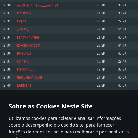
2130
읏 안돼 거기는____응기잇
20.4K
38.2K
Memória: 4GB
Memória: 6 GB
Memória: 4 GB
2131
Rimskiy79
14.3K
30.9K
Placa Gráfica: Placa com DirectX 11: AMD Radeon 77XX / NVIDIA GeForce
Placa Gráfica: Intel Iris Pro 5200 (Mac), equivalentes AMD/Nvidia para Mac.
Placa Gráfica: NVIDIA 660 com os drivers mais recentes (não mais de 6
GTX 660. Resolução mínima suportada: 720p
Resolução mínima suportada: 720p com suporte Metal.
meses) / equivalentes AMD com os drivers mais recentes com suporte
2132
Гюрза1
13.7K
29.9K
Vulkan (não mais de 6 meses); Resolução mínima suportada: 720p.
Network: Internet de banda larga.
Network: Internet de banda larga.
2133
_GaleY_
29.1K
54.1K
Network: Internet de banda larga.
Disco: 23,1 GB
Disco: 21,5 GB
2134
Fancy Thunder
21.0K
40.0K
Disco: 21,5 GB
2135
Rokoflokos@psn
23.2K
44.1K
Recomendado
Recomendado
Recomendado
2136
DAGONET_
26.2K
48.3K
Sistema Operativo: Windows 10/11 (64 bit)
Sistema Operativo: Mac OS Big Sur 11.0 ou versão mais recente
Sistema Operativo: Ubuntu 20.04 64bit
2137
nolife76
15.1K
29.4K
Processador: Intel Core i5, Ryzen 5 3600 ou superior
Processador: Core i7 (Intel Xeon não suportado)
2138
makcon555
19.7K
37.7K
Processador: Intel Core i7
Memória: 16 GB ou mais
Memória: 8 GB
2139
theguynexttoyou
24.3K
46.6K
Memória: 16 GB
Placa Gráfica: Placa com DirectX 11 ou superior; Nvidia GeForce 1060 ou
Placa Gráfica: Radeon Vega II ou superior com suporte Metal.
2140
Kelticane
22.2K
43.0K
superior, Radeon RX 570 ou superior
Placa Gráfica: NVIDIA 1060 com os drivers mais recentes (não mais de 6
Network: Internet de banda larga.
meses) / equivalentes AMD (Radeon RX 570) com os drivers mais recentes
Network: Internet de banda larga.
(não mais de 6 meses) com suporte Vulkan.
Disco: 60,2 GB
106
107
108
207
Disco: 75,9 GB
Network: Internet de banda larga.
Sobre as Cookies Neste Site
Disco: 60,2 GB
* Tabela atualiza uma vez por dia
Utilizamos cookies para coletar e analisar informações
sobre o desempenho e o uso do site, para fornecer
funções de redes sociais e para melhorar e personalizar o