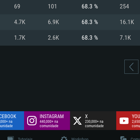
Disco: 60,2 GB
69
101
68.3 %
254
.
Network: Internet 
Disco: 75,9 GB
.
4.7K
6.9K
68.3 %
16.1K
Disco: 60,2 GB
1.7K
2.6K
68.3 %
7.1K
CEBOOK
INSTAGRAM
X
YOU
,000+ na
440,000+ na
230,000+ na
2,650
unidade
comunidade
comunidade
comu
Tutoriais
Workshop
Comu