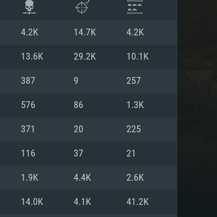
4.2K
14.7K
4.2K
13.6K
29.2K
10.1K
387
9
257
576
86
1.3K
371
20
225
116
37
21
ISTEMA
1.9K
4.4K
2.6K
14.0K
4.1K
41.2K
Linux