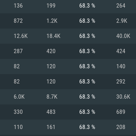
136
199
68.3 %
264
Recomendad
Recomendad
Recomendad
872
1.2K
68.3 %
2.9K
12.6K
18.4K
68.3 %
40.0K
64 bit)
ur 11.0 ou versão
es mais modernas
Sistema Operativo
Sistema Operativo
Sistema Operativo
mais recente
287
420
68.3 %
424
Processador: Intel
Processador: Intel
nimo (Intel Xeon
superior
Processador: Core
82
120
68.3 %
140
Memória: 16 GB
82
120
68.3 %
292
Memória: 16 GB o
Memória: 8 GB
tX 11: AMD Radeon
Placa Gráfica: NV
6.0K
8.7K
68.3 %
30.6K
. Resolução
s drivers mais
Placa Gráfica: Pla
Placa Gráfica: Ra
recentes (não mai
 (Mac),
/ equivalentes
Nvidia GeForce 10
suporte Metal.
AMD (Radeon RX 5
330
483
68.3 %
689
Mac. Resolução
tes com suporte
ou superior
recentes (não ma
.
Network: Internet 
porte Metal.
Resolução mínima
Vulkan.
110
161
68.3 %
208
Network: Internet 