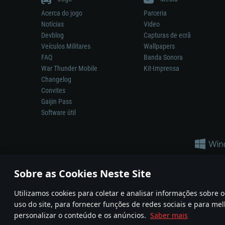
Acerca do jogo
Parceria
Notícias
Video
Devblog
Capturas de ecrã
Veículos Militares
Wallpapers
FAQ
Banda Sonora
War Thunder Mobile
Kit-Imprensa
Changelog
Convites
Gaijin Pass
Software útil
Sobre as Cookies Neste Site
Utilizamos cookies para coletar e analisar informações sobre
A reprodução de qualquer sistema de armas ou veículo neste jogo n
uso do site, para fornecer funções de redes sociais e para mel
© 2011—2026 Gaijin Games Kft. All trademarks, logos and brand na
personalizar o conteúdo e os anúncios.
Saber mais
Termos e condições
Termos de Serviço