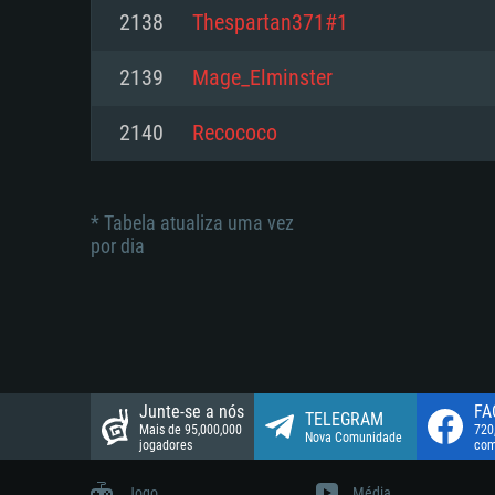
suportada: 720p.
Disco: 23,1 GB
2138
Thespartan371#1
Network: Internet de banda larga
Network: Internet de banda larga
2139
Mage_Elminster
Disco: 21,5 GB
Disco: 21,5 GB
2140
Recococo
* Tabela atualiza uma vez
por dia
Junte-se a nós
FA
TELEGRAM
Mais de 95,000,000
720
Nova Comunidade
jogadores
com
Jogo
Média