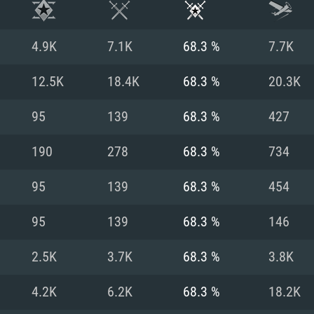
4.9K
7.1K
68.3 %
7.7K
12.5K
18.4K
68.3 %
20.3K
95
139
68.3 %
427
190
278
68.3 %
734
95
139
68.3 %
454
95
139
68.3 %
146
RIMENTOS DE S
2.5K
3.7K
68.3 %
3.8K
4.2K
6.2K
68.3 %
18.2K
MAC