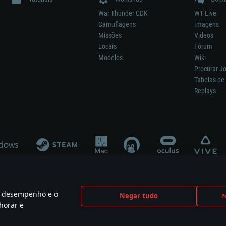
War Thunder CDK
WT Live
Camuflagens
Imagens
Missões
Videos
Locais
Fórum
Modelos
Wiki
Procurar J
Tabelas de 
Replays
 o desempenho e o
Negar tudo
P
ão significa participação no desenvolvimento, patrocínio ou aval do respetivo co
horar e
mes are the property of their respective owners.
Política de Privacidade