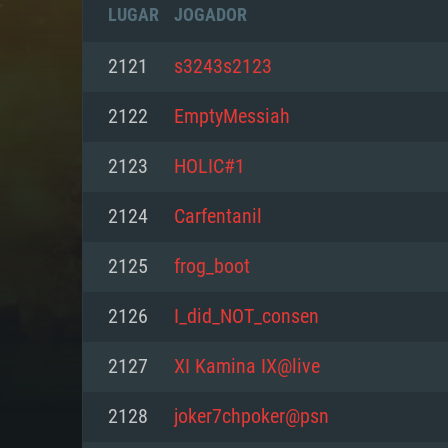
LUGAR
JOGADOR
2121
s3243s2123
2122
EmptyMessiah
2123
HOLIC#1
2124
Carfentanil
2125
frog_boot
2126
I_did_NOT_consen
REQUE
2127
XI Kamina IX@live
2128
joker7chpoker@psn
PC