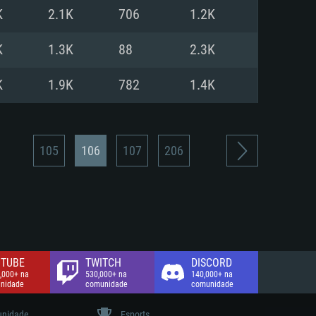
K
2.1K
706
1.2K
de banda larga.
K
1.3K
88
2.3K
K
1.9K
782
1.4K
105
106
107
206
TUBE
TWITCH
DISCORD
,000+ na
530,000+ na
140,000+ na
nidade
comunidade
comunidade
nidade
Esports