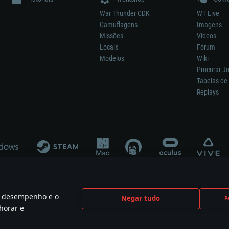
War Thunder CDK
WT Live
Camuflagens
Imagens
Missões
Videos
Locais
Fórum
Modelos
Wiki
Procurar J
Tabelas de 
Replays
 o desempenho e o
Negar tudo
P
ão significa participação no desenvolvimento, patrocínio ou aval do respetivo co
horar e
mes are the property of their respective owners.
Política de Privacidade