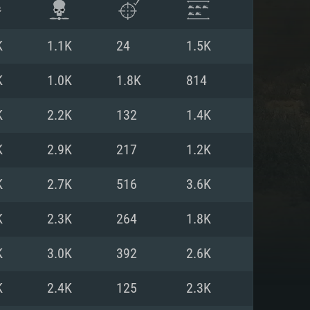
K
1.1K
24
1.5K
K
1.0K
1.8K
814
K
2.2K
132
1.4K
K
2.9K
217
1.2K
K
2.7K
516
3.6K
K
2.3K
264
1.8K
ISTEMA
K
3.0K
392
2.6K
K
2.4K
125
2.3K
Linux