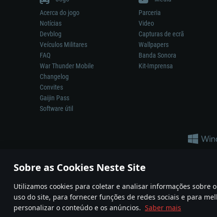
Acerca do jogo
Parceria
Notícias
Video
Devblog
Capturas de ecrã
Veículos Militares
Wallpapers
FAQ
Banda Sonora
War Thunder Mobile
Kit-Imprensa
Changelog
Convites
Gaijin Pass
Software útil
Sobre as Cookies Neste Site
Utilizamos cookies para coletar e analisar informações sobre
A reprodução de qualquer sistema de armas ou veículo neste jogo n
uso do site, para fornecer funções de redes sociais e para mel
© 2011—2026 Gaijin Games Kft. All trademarks, logos and brand na
personalizar o conteúdo e os anúncios.
Saber mais
Termos e condições
Termos de Serviço