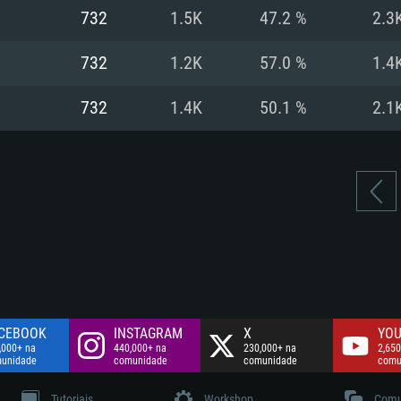
Disco: 60,2 GB
732
1.5K
47.2 %
2.3
.
Network: Internet 
Disco: 75,9 GB
.
732
1.2K
57.0 %
1.4
Disco: 60,2 GB
732
1.4K
50.1 %
2.1
CEBOOK
INSTAGRAM
X
YOU
,000+ na
440,000+ na
230,000+ na
2,650
unidade
comunidade
comunidade
comu
Tutoriais
Workshop
Comu