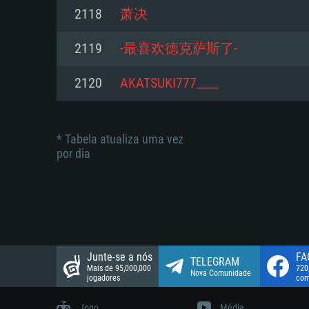
suportada: 720p.
Disco: 23,1 GB
2118
萧决
Network: Internet de banda larga
Network: Internet de banda larga
2119
-最喜欢德克萨斯了-
Disco: 21,5 GB
Disco: 21,5 GB
2120
AKATSUKI777____
* Tabela atualiza uma vez
por dia
Junte-se a nós
FA
TELEGRAM
Mais de 95,000,000
720
Nova Comunidade
jogadores
com
Jogo
Média