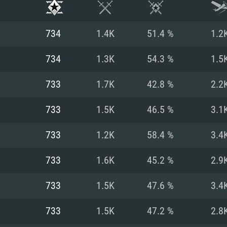
734
1.4K
51.4 %
1.2
734
1.3K
54.3 %
1.5
733
1.7K
42.8 %
2.2
733
1.5K
46.5 %
3.1
733
1.2K
58.4 %
3.4
733
1.6K
45.2 %
2.9
RIMENTOS DE S
733
1.5K
47.6 %
3.4
733
1.5K
47.2 %
2.8
MAC