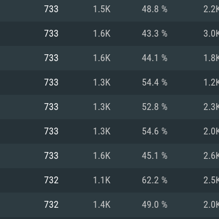
733
1.5K
48.8 %
2.2
Recomendad
Recomendad
Recomendad
733
1.6K
43.3 %
3.0
733
1.6K
44.1 %
1.8
64 bit)
ur 11.0 ou versão
es mais modernas
Sistema Operativo
Sistema Operativo
Sistema Operativo
mais recente
733
1.3K
54.4 %
1.2
Processador: Intel
Processador: Intel
nimo (Intel Xeon
superior
Processador: Core
733
1.3K
52.8 %
2.3
Memória: 16 GB
733
1.3K
54.6 %
2.0
Memória: 16 GB o
Memória: 8 GB
tX 11: AMD Radeon
Placa Gráfica: NV
733
1.6K
45.1 %
2.6
. Resolução
s drivers mais
Placa Gráfica: Pla
Placa Gráfica: Ra
recentes (não mai
 (Mac),
/ equivalentes
Nvidia GeForce 10
suporte Metal.
AMD (Radeon RX 5
732
1.1K
62.2 %
2.5
Mac. Resolução
tes com suporte
ou superior
recentes (não ma
.
Network: Internet 
porte Metal.
Resolução mínima
Vulkan.
732
1.4K
49.0 %
2.0
Network: Internet 