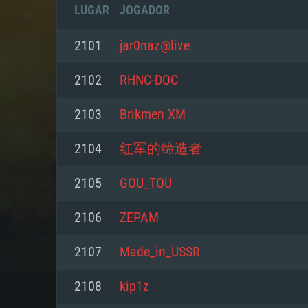
LUGAR
JOGADOR
2101
jar0naz@live
2102
RHNC-DOC
2103
Brikmen XM
2104
红军的缔造者
2105
GOU_TOU
2106
ZEPAM
REQUE
2107
Madе_in_USSR
2108
kip1z
PC