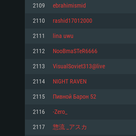
2109
ebrahimismid
Mínimo
Mínimo
Mínimo
2110
rashid17012000
2111
lina uwu
Sistema Operativo: Windows 10 (
Sistema Operativo: Mac OS Big S
Sistema Operativo: Distribuiçõ
mais recente
do Linux de 64bit
2112
NooBmaSTeR6666
Processador: Dual-Core 2.2 GHz
Processador: Core i5 2.2GHz mí
Processador: Dual-Core 2.4 GHz
2113
VisualSoviet313@live
Memória: 4GB
não suportado)
2114
NIGHT RAVEN
Memória: 4 GB
Placa Gráfica: Placa com Direc
Memória: 6 GB
2115
Пивной Барон 52
77XX / NVIDIA GeForce GTX 660
Placa Gráfica: NVIDIA 660 com o
mínima suportada: 720p
Placa Gráfica: Intel Iris Pro 5200
recentes (não mais de 6 meses) 
2116
-Zero_
equivalentes AMD/Nvidia para 
AMD com os drivers mais recen
Network: Internet de banda larga
mínima suportada: 720p com su
Vulkan (não mais de 6 meses); 
2117
惣流 _アスカ