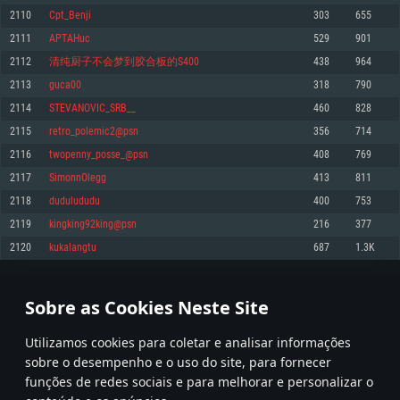
2110
Cpt_Benji
303
655
Memória: 4GB
Memória: 6 GB
Memória: 4 GB
2111
APTAHuc
529
901
Placa Gráfica: Placa com DirectX 11: AMD Radeon 77XX / NVIDIA GeForce
Placa Gráfica: Intel Iris Pro 5200 (Mac), equivalentes AMD/Nvidia para Mac.
Placa Gráfica: NVIDIA 660 com os drivers mais recentes (não mais de 6
GTX 660. Resolução mínima suportada: 720p
Resolução mínima suportada: 720p com suporte Metal.
meses) / equivalentes AMD com os drivers mais recentes com suporte
2112
清纯厨子不会梦到胶合板的S400
438
964
Vulkan (não mais de 6 meses); Resolução mínima suportada: 720p.
Network: Internet de banda larga.
Network: Internet de banda larga.
2113
guca00
318
790
Network: Internet de banda larga.
Disco: 23,1 GB
Disco: 21,5 GB
2114
STEVANOVIC_SRB__
460
828
Disco: 21,5 GB
2115
retro_polemic2@psn
356
714
Recomendado
Recomendado
Recomendado
2116
twopenny_posse_@psn
408
769
Sistema Operativo: Windows 10/11 (64 bit)
Sistema Operativo: Mac OS Big Sur 11.0 ou versão mais recente
Sistema Operativo: Ubuntu 20.04 64bit
2117
SimonnOlegg
413
811
Processador: Intel Core i5, Ryzen 5 3600 ou superior
Processador: Core i7 (Intel Xeon não suportado)
2118
dudulududu
400
753
Processador: Intel Core i7
Memória: 16 GB ou mais
Memória: 8 GB
2119
kingking92king@psn
216
377
Memória: 16 GB
Placa Gráfica: Placa com DirectX 11 ou superior; Nvidia GeForce 1060 ou
Placa Gráfica: Radeon Vega II ou superior com suporte Metal.
2120
kukalangtu
687
1.3K
superior, Radeon RX 570 ou superior
Placa Gráfica: NVIDIA 1060 com os drivers mais recentes (não mais de 6
Network: Internet de banda larga.
meses) / equivalentes AMD (Radeon RX 570) com os drivers mais recentes
Network: Internet de banda larga.
(não mais de 6 meses) com suporte Vulkan.
Disco: 60,2 GB
105
106
107
206
Disco: 75,9 GB
Network: Internet de banda larga.
Sobre as Cookies Neste Site
Disco: 60,2 GB
* Tabela atualiza uma vez por dia
Utilizamos cookies para coletar e analisar informações
sobre o desempenho e o uso do site, para fornecer
funções de redes sociais e para melhorar e personalizar o