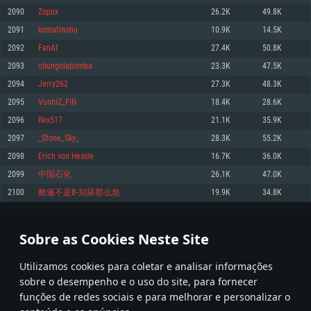
2090
Zopux
26.2K
49.8K
Memória: 4GB
Memória: 6 GB
Memória: 4 GB
2091
komatinohu
10.9K
14.5K
Placa Gráfica: Placa com DirectX 11: AMD Radeon 77XX / NVIDIA GeForce
Placa Gráfica: Intel Iris Pro 5200 (Mac), equivalentes AMD/Nvidia para Mac.
Placa Gráfica: NVIDIA 660 com os drivers mais recentes (não mais de 6
GTX 660. Resolução mínima suportada: 720p
Resolução mínima suportada: 720p com suporte Metal.
meses) / equivalentes AMD com os drivers mais recentes com suporte
2092
FanAt
27.4K
50.8K
Vulkan (não mais de 6 meses); Resolução mínima suportada: 720p.
Network: Internet de banda larga.
Network: Internet de banda larga.
2093
chungolabomba
23.3K
47.5K
Network: Internet de banda larga.
Disco: 23,1 GB
Disco: 21,5 GB
2094
Jerry262
27.3K
48.3K
Disco: 21,5 GB
2095
VunhiZ_FIN
18.4K
28.6K
Recomendado
Recomendado
Recomendado
2096
Rex517
21.1K
35.9K
Sistema Operativo: Windows 10/11 (64 bit)
Sistema Operativo: Mac OS Big Sur 11.0 ou versão mais recente
Sistema Operativo: Ubuntu 20.04 64bit
2097
_Stone_Sky_
28.3K
55.2K
Processador: Intel Core i5, Ryzen 5 3600 ou superior
Processador: Core i7 (Intel Xeon não suportado)
2098
Erich von Hessle
16.7K
36.0K
Processador: Intel Core i7
Memória: 16 GB ou mais
Memória: 8 GB
2099
中国石化
26.1K
47.0K
Memória: 16 GB
Placa Gráfica: Placa com DirectX 11 ou superior; Nvidia GeForce 1060 ou
Placa Gráfica: Radeon Vega II ou superior com suporte Metal.
2100
敞篷不是B-别舔那么急
19.9K
34.8K
superior, Radeon RX 570 ou superior
Placa Gráfica: NVIDIA 1060 com os drivers mais recentes (não mais de 6
Network: Internet de banda larga.
meses) / equivalentes AMD (Radeon RX 570) com os drivers mais recentes
Network: Internet de banda larga.
(não mais de 6 meses) com suporte Vulkan.
Disco: 60,2 GB
104
105
106
205
Disco: 75,9 GB
Network: Internet de banda larga.
Sobre as Cookies Neste Site
Disco: 60,2 GB
* Tabela atualiza uma vez por dia
Utilizamos cookies para coletar e analisar informações
sobre o desempenho e o uso do site, para fornecer
funções de redes sociais e para melhorar e personalizar o