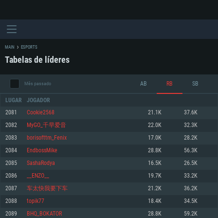
MAIN
ESPORTS
Tabelas de líderes
AB
RB
SB
Mês passado
LUGAR
JOGADOR
2081
Cookie2568
21.1K
37.6K
2082
MyGO_千早爱音
22.0K
32.3K
REQUERIMENTOS DE SISTEMA
2083
borisofttm_Fenix
17.0K
28.2K
2084
EndbossMike
28.8K
56.3K
PC
MAC
2085
SashaRodya
16.5K
26.5K
Linux
2086
__ENZO__
19.7K
33.2K
Mínimo
Mínimo
Mínimo
2087
车太快我要下车
21.2K
36.2K
Sistema Operativo: Windows 10 (64 bit)
Sistema Operativo: Mac OS Big Sur 11.0 ou versão mais recente
Sistema Operativo: Distribuições mais modernas do Linux de 64bit
2088
topik77
18.4K
34.5K
2089
BHQ_BOKATOR
28.8K
59.2K
Processador: Dual-Core 2.2 GHz
Processador: Core i5 2.2GHz mínimo (Intel Xeon não suportado)
Processador: Dual-Core 2.4 GHz