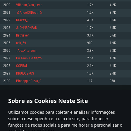
2090
Vilhelm_Von_Leeb
1.7K
4.2K
Memória: 4GB
Memória: 6 GB
Memória: 4 GB
2091
乂AngelOfDeath乂
1.2K
3.7K
Placa Gráfica: Placa com DirectX 11: AMD Radeon 77XX / NVIDIA GeForce
Placa Gráfica: Intel Iris Pro 5200 (Mac), equivalentes AMD/Nvidia para Mac.
Placa Gráfica: NVIDIA 660 com os drivers mais recentes (não mais de 6
GTX 660. Resolução mínima suportada: 720p
Resolução mínima suportada: 720p com suporte Metal.
meses) / equivalentes AMD com os drivers mais recentes com suporte
2092
Krava9_3
4.0K
8.5K
Vulkan (não mais de 6 meses); Resolução mínima suportada: 720p.
Network: Internet de banda larga.
Network: Internet de banda larga.
2093
JJOHNSONFAN
1.7K
4.5K
Network: Internet de banda larga.
Disco: 23,1 GB
Disco: 21,5 GB
2094
Retriever
3.1K
5.6K
Disco: 21,5 GB
2095
ash_69
909
1.9K
Recomendado
Recomendado
Recomendado
2096
_AlexPiterson_
3.8K
7.3K
Sistema Operativo: Windows 10/11 (64 bit)
Sistema Operativo: Mac OS Big Sur 11.0 ou versão mais recente
Sistema Operativo: Ubuntu 20.04 64bit
2097
Но Ђани Но парти
2.5K
4.7K
Processador: Intel Core i5, Ryzen 5 3600 ou superior
Processador: Core i7 (Intel Xeon não suportado)
2098
COPRAL
2.1K
4.1K
Processador: Intel Core i7
Memória: 16 GB ou mais
Memória: 8 GB
2099
DRUID32RUS
1.3K
2.4K
Memória: 16 GB
Placa Gráfica: Placa com DirectX 11 ou superior; Nvidia GeForce 1060 ou
Placa Gráfica: Radeon Vega II ou superior com suporte Metal.
2100
PineapplePizza_0
117
960
superior, Radeon RX 570 ou superior
Placa Gráfica: NVIDIA 1060 com os drivers mais recentes (não mais de 6
Network: Internet de banda larga.
meses) / equivalentes AMD (Radeon RX 570) com os drivers mais recentes
Network: Internet de banda larga.
(não mais de 6 meses) com suporte Vulkan.
Disco: 60,2 GB
104
105
106
205
Disco: 75,9 GB
Network: Internet de banda larga.
Sobre as Cookies Neste Site
Disco: 60,2 GB
* Tabela atualiza uma vez por dia
Utilizamos cookies para coletar e analisar informações
sobre o desempenho e o uso do site, para fornecer
funções de redes sociais e para melhorar e personalizar o