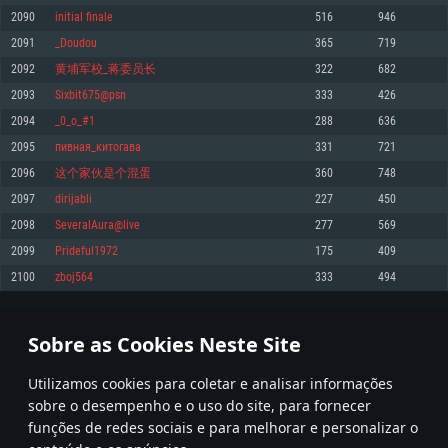
2090
initial finale
516
946
Memória: 4GB
Memória: 6 GB
Memória: 4 GB
2091
_Doudou
365
719
Placa Gráfica: Placa com DirectX 11: AMD Radeon 77XX / NVIDIA GeForce
Placa Gráfica: Intel Iris Pro 5200 (Mac), equivalentes AMD/Nvidia para Mac.
Placa Gráfica: NVIDIA 660 com os drivers mais recentes (não mais de 6
GTX 660. Resolução mínima suportada: 720p
Resolução mínima suportada: 720p com suporte Metal.
meses) / equivalentes AMD com os drivers mais recentes com suporte
2092
黄埔军校_蒋委员长
322
682
Vulkan (não mais de 6 meses); Resolução mínima suportada: 720p.
Network: Internet de banda larga.
Network: Internet de banda larga.
2093
Sixbit675@psn
333
426
Network: Internet de banda larga.
Disco: 23,1 GB
Disco: 21,5 GB
2094
_0_о_#1
288
636
Disco: 21,5 GB
2095
пивная_китогава
331
721
Recomendado
Recomendado
Recomendado
2096
这个家伙是个混蛋
360
748
Sistema Operativo: Windows 10/11 (64 bit)
Sistema Operativo: Mac OS Big Sur 11.0 ou versão mais recente
Sistema Operativo: Ubuntu 20.04 64bit
2097
dirijabli
227
450
Processador: Intel Core i5, Ryzen 5 3600 ou superior
Processador: Core i7 (Intel Xeon não suportado)
2098
SeveralAura@live
277
569
Processador: Intel Core i7
Memória: 16 GB ou mais
Memória: 8 GB
2099
Prideful1972
175
409
Memória: 16 GB
Placa Gráfica: Placa com DirectX 11 ou superior; Nvidia GeForce 1060 ou
Placa Gráfica: Radeon Vega II ou superior com suporte Metal.
2100
zboj564
333
494
superior, Radeon RX 570 ou superior
Placa Gráfica: NVIDIA 1060 com os drivers mais recentes (não mais de 6
Network: Internet de banda larga.
meses) / equivalentes AMD (Radeon RX 570) com os drivers mais recentes
Network: Internet de banda larga.
(não mais de 6 meses) com suporte Vulkan.
Disco: 60,2 GB
104
105
106
205
Disco: 75,9 GB
Network: Internet de banda larga.
Sobre as Cookies Neste Site
Disco: 60,2 GB
* Tabela atualiza uma vez por dia
Utilizamos cookies para coletar e analisar informações
sobre o desempenho e o uso do site, para fornecer
funções de redes sociais e para melhorar e personalizar o