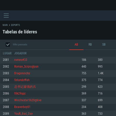
MAIN
ESPORTS
Tabelas de líderes
AB
RB
SB
Mês passado
LUGAR
JOGADOR
2081
romeo#33
186
380
2082
Roman_Scipio@psn
440
995
REQUERIMENTOS DE SISTEMA
2083
Dragonovzky
755
1.4K
2084
Sstandoffish
375
774
PC
MAC
2085
总书记最强的兵
299
623
Linux
2086
t8k29qqc
369
716
Mínimo
Mínimo
Mínimo
2087
Winchester5620@live
337
699
Sistema Operativo: Windows 10 (64 bit)
Sistema Operativo: Mac OS Big Sur 11.0 ou versão mais recente
Sistema Operativo: Distribuições mais modernas do Linux de 64bit
2088
Beaverboy01
204
408
2089
YouR_Bad_Day
363
733
Processador: Dual-Core 2.2 GHz
Processador: Core i5 2.2GHz mínimo (Intel Xeon não suportado)
Processador: Dual-Core 2.4 GHz