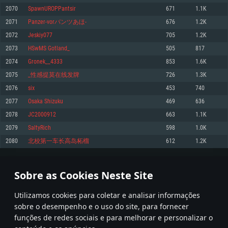
2070
SpawnUROPPantsir
671
1.1K
Memória: 4GB
Memória: 6 GB
Memória: 4 GB
2071
Panzer-vorバンツあほ-
676
1.2K
Placa Gráfica: Placa com DirectX 11: AMD Radeon 77XX / NVIDIA GeForce
Placa Gráfica: Intel Iris Pro 5200 (Mac), equivalentes AMD/Nvidia para Mac.
Placa Gráfica: NVIDIA 660 com os drivers mais recentes (não mais de 6
GTX 660. Resolução mínima suportada: 720p
Resolução mínima suportada: 720p com suporte Metal.
meses) / equivalentes AMD com os drivers mais recentes com suporte
2072
Jeskiy077
705
1.2K
Vulkan (não mais de 6 meses); Resolução mínima suportada: 720p.
Network: Internet de banda larga.
Network: Internet de banda larga.
2073
HSwMS Gotland_
505
817
Network: Internet de banda larga.
Disco: 23,1 GB
Disco: 21,5 GB
2074
Gronek__4333
853
1.6K
Disco: 21,5 GB
2075
_性感提莫在线发牌
726
1.3K
Recomendado
Recomendado
Recomendado
2076
siх
453
740
Sistema Operativo: Windows 10/11 (64 bit)
Sistema Operativo: Mac OS Big Sur 11.0 ou versão mais recente
Sistema Operativo: Ubuntu 20.04 64bit
2077
Osaka Shizuku
469
636
Processador: Intel Core i5, Ryzen 5 3600 ou superior
Processador: Core i7 (Intel Xeon não suportado)
2078
JC2000912
663
1.1K
Processador: Intel Core i7
Memória: 16 GB ou mais
Memória: 8 GB
2079
SaltyRich
598
1.0K
Memória: 16 GB
Placa Gráfica: Placa com DirectX 11 ou superior; Nvidia GeForce 1060 ou
Placa Gráfica: Radeon Vega II ou superior com suporte Metal.
2080
北校第一车长高岛柘榴
612
1.2K
superior, Radeon RX 570 ou superior
Placa Gráfica: NVIDIA 1060 com os drivers mais recentes (não mais de 6
Network: Internet de banda larga.
meses) / equivalentes AMD (Radeon RX 570) com os drivers mais recentes
Network: Internet de banda larga.
(não mais de 6 meses) com suporte Vulkan.
Disco: 60,2 GB
103
104
105
204
Disco: 75,9 GB
Network: Internet de banda larga.
Sobre as Cookies Neste Site
Disco: 60,2 GB
* Tabela atualiza uma vez por dia
Utilizamos cookies para coletar e analisar informações
sobre o desempenho e o uso do site, para fornecer
funções de redes sociais e para melhorar e personalizar o