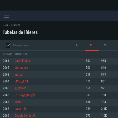
MAIN
ESPORTS
Tabelas de líderes
AB
RB
SB
Mês passado
LUGAR
JOGADOR
2061
Dota2Enjoer
533
965
2062
Шенпанзе
503
846
REQUERIMENTOS DE SISTEMA
2063
Ing_varr
518
873
2064
EPIC__FAIL
473
861
PC
MAC
2065
张雪峰PD
559
971
Linux
2066
了不起的C老湿
387
780
Mínimo
Mínimo
Mínimo
2067
IshiSR
485
733
Sistema Operativo: Windows 10 (64 bit)
Sistema Operativo: Mac OS Big Sur 11.0 ou versão mais recente
Sistema Operativo: Distribuições mais modernas do Linux de 64bit
2068
Lycka till
989
2.1K
2069
GoogleGeminiAI
573
1.0K
Processador: Dual-Core 2.2 GHz
Processador: Core i5 2.2GHz mínimo (Intel Xeon não suportado)
Processador: Dual-Core 2.4 GHz