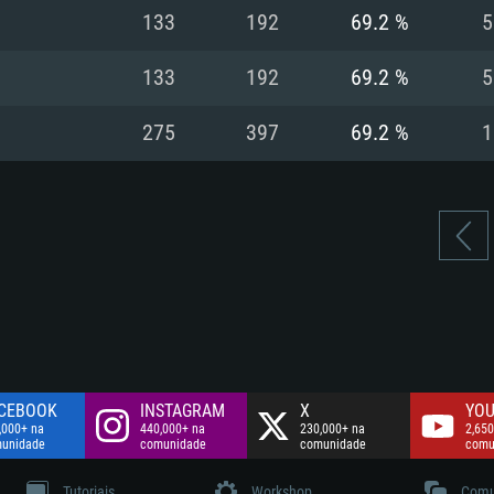
Disco: 60,2 GB
133
192
69.2 %
5
.
Network: Internet 
Disco: 75,9 GB
.
133
192
69.2 %
5
Disco: 60,2 GB
275
397
69.2 %
1
CEBOOK
INSTAGRAM
X
YOU
,000+ na
440,000+ na
230,000+ na
2,650
unidade
comunidade
comunidade
comu
Tutoriais
Workshop
Comu