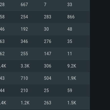
28
667
7
33
o
o
o
58
254
283
866
46
192
30
48
: Windows 10/11 (64 bit)
: Mac OS Big Sur 11.0 ou versão
: Ubuntu 20.04 64bit
63
346
276
35
 Core i5, Ryzen 5 3600 ou
 Core i7
 i7 (Intel Xeon não suportado)
62
255
147
11
.4K
3.3K
306
9.2K
u mais
IDIA 1060 com os drivers mais
43
710
504
1.9K
ca com DirectX 11 ou superior;
deon Vega II ou superior com
s de 6 meses) / equivalentes
60 ou superior, Radeon RX 570
70) com os drivers mais
44
210
25
59
is de 6 meses) com suporte
de banda larga.
.4K
1.2K
263
1.5K
de banda larga.