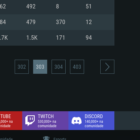
62
492
8
51
de banda larga.
84
479
370
12
.7K
1.5K
171
94
302
303
304
403
TUBE
TWITCH
DISCORD
,000+ na
530,000+ na
140,000+ na
nidade
comunidade
comunidade
nidade
Esports