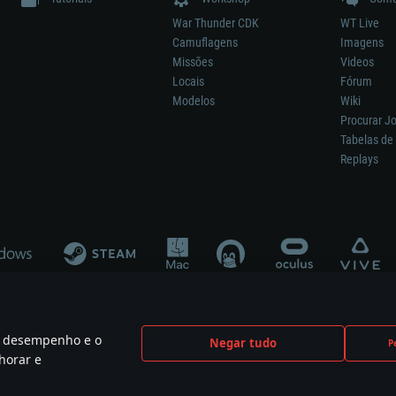
War Thunder CDK
WT Live
Camuflagens
Imagens
Missões
Videos
Locais
Fórum
Modelos
Wiki
Procurar J
Tabelas de 
Replays
 o desempenho e o
Negar tudo
P
ão significa participação no desenvolvimento, patrocínio ou aval do respetivo co
horar e
mes are the property of their respective owners.
Política de Privacidade