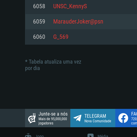
suportada: 720p.
Disco: 23,1 GB
6058
UNSC_KennyS
Network: Internet de banda larga
Network: Internet de banda larga
6059
MarauderJoker@psn
Disco: 21,5 GB
Disco: 21,5 GB
6060
G_569
* Tabela atualiza uma vez
por dia
Junte-se a nós
FA
TELEGRAM
Mais de 95,000,000
720
Nova Comunidade
jogadores
com
Jogo
Média