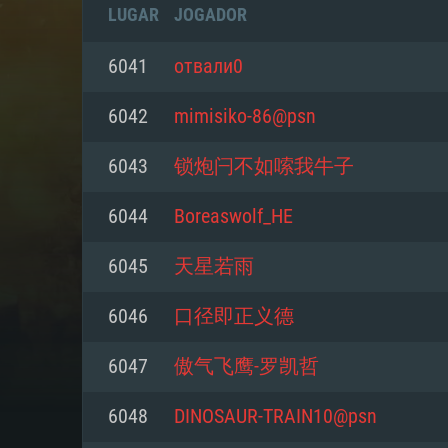
LUGAR
JOGADOR
6041
отвали0
6042
mimisiko-86@psn
6043
锁炮闩不如嗦我牛子
6044
Boreaswolf_HE
6045
天星若雨
6046
口径即正义德
REQUE
6047
傲气飞鹰-罗凯哲
6048
DINOSAUR-TRAIN10@psn
PC