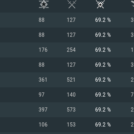
88
127
69.2 %
3
88
127
69.2 %
3
176
254
69.2 %
1
88
127
69.2 %
3
361
521
69.2 %
2
97
140
69.2 %
7
RIMENTOS DE S
397
573
69.2 %
2
106
153
69.2 %
2
MAC