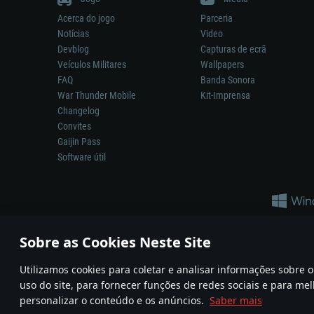
Acerca do jogo
Parceria
Notícias
Video
Devblog
Capturas de ecrã
Veículos Militares
Wallpapers
FAQ
Banda Sonora
War Thunder Mobile
Kit-Imprensa
Changelog
Convites
Gaijin Pass
Software útil
Sobre as Cookies Neste Site
Utilizamos cookies para coletar e analisar informações sobre
A reprodução de qualquer sistema de armas ou veículo neste jogo n
uso do site, para fornecer funções de redes sociais e para mel
© 2011—2026 Gaijin Games Kft. All trademarks, logos and brand na
personalizar o conteúdo e os anúncios.
Saber mais
Termos e condições
Termos de Serviço