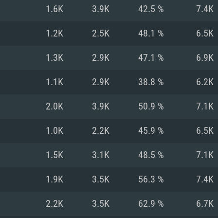
1.6K
3.9K
42.5 %
7.4K
Recomendad
Recomendad
Recomendad
1.2K
2.5K
48.1 %
6.5K
1.3K
2.9K
47.1 %
6.9K
64 bit)
ur 11.0 ou versão
es mais modernas
Sistema Operativo
Sistema Operativo
Sistema Operativo
mais recente
1.1K
2.9K
38.8 %
6.2K
Processador: Intel
Processador: Intel
nimo (Intel Xeon
superior
Processador: Core
2.0K
3.9K
50.9 %
7.1K
Memória: 16 GB
1.0K
2.2K
45.9 %
6.5K
Memória: 16 GB o
Memória: 8 GB
tX 11: AMD Radeon
Placa Gráfica: NV
1.5K
3.1K
48.5 %
7.1K
. Resolução
s drivers mais
Placa Gráfica: Pla
Placa Gráfica: Ra
recentes (não mai
 (Mac),
/ equivalentes
Nvidia GeForce 10
suporte Metal.
AMD (Radeon RX 5
1.9K
3.5K
56.3 %
7.4K
Mac. Resolução
tes com suporte
ou superior
recentes (não ma
.
Network: Internet 
porte Metal.
Resolução mínima
Vulkan.
2.2K
3.5K
62.9 %
6.7K
Network: Internet 