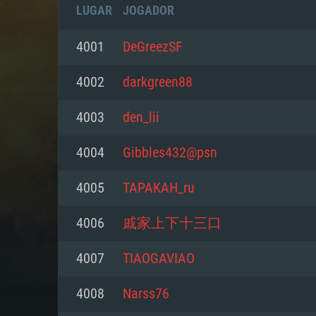
LUGAR
JOGADOR
4001
DeGreezSF
4002
darkgreen88
4003
den_lii
4004
Gibbles432@psn
4005
TAPAKAH_ru
4006
戚家上下十三口
REQUE
4007
TIAOGAVIAO
4008
Narss76
PC