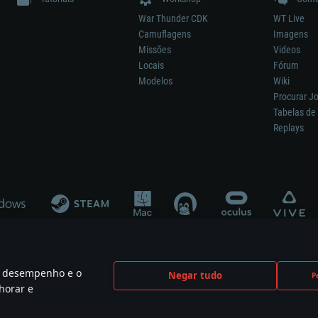
War Thunder CDK
WT Live
Camuflagens
Imagens
Missões
Videos
Locais
Fórum
Modelos
Wiki
Procurar J
Tabelas de 
Replays
 o desempenho e o
Negar tudo
P
ão significa participação no desenvolvimento, patrocínio ou aval do respetivo co
horar e
mes are the property of their respective owners.
Política de Privacidade