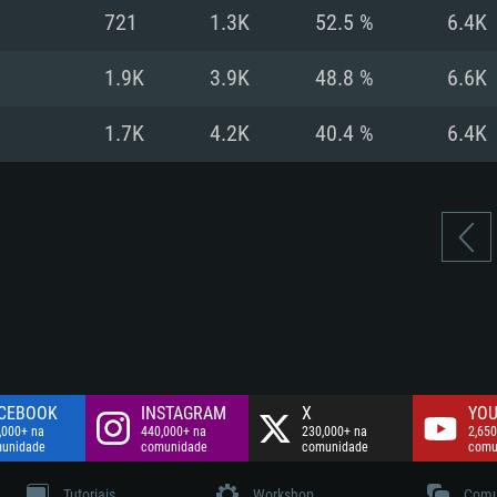
Disco: 60,2 GB
721
1.3K
52.5 %
6.4K
.
Network: Internet 
Disco: 75,9 GB
.
1.9K
3.9K
48.8 %
6.6K
Disco: 60,2 GB
1.7K
4.2K
40.4 %
6.4K
CEBOOK
INSTAGRAM
X
YOU
,000+ na
440,000+ na
230,000+ na
2,650
unidade
comunidade
comunidade
comu
Tutoriais
Workshop
Comu