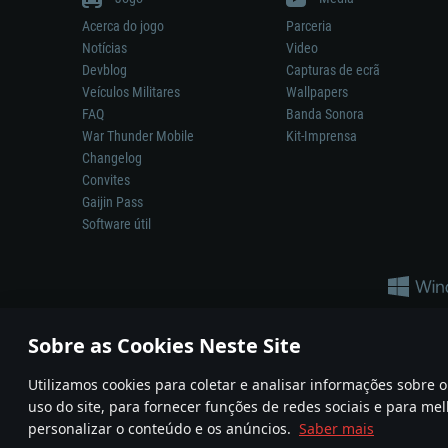
Acerca do jogo
Parceria
Notícias
Video
Devblog
Capturas de ecrã
Veículos Militares
Wallpapers
FAQ
Banda Sonora
War Thunder Mobile
Kit-Imprensa
Changelog
Convites
Gaijin Pass
Software útil
Sobre as Cookies Neste Site
Utilizamos cookies para coletar e analisar informações sobre
A reprodução de qualquer sistema de armas ou veículo neste jogo n
uso do site, para fornecer funções de redes sociais e para mel
© 2011—2026 Gaijin Games Kft. All trademarks, logos and brand na
personalizar o conteúdo e os anúncios.
Saber mais
Termos e condições
Termos de Serviço