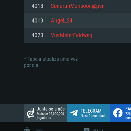
suportada: 720p.
Disco: 23,1 GB
4018
SonoranMonsoon@psn
Network: Internet de banda larga
Network: Internet de banda larga
4019
Angel_24
Disco: 21,5 GB
Disco: 21,5 GB
4020
VierMeterFeldweg
* Tabela atualiza uma vez
por dia
Junte-se a nós
FA
TELEGRAM
Mais de 95,000,000
720
Nova Comunidade
jogadores
com
Jogo
Média