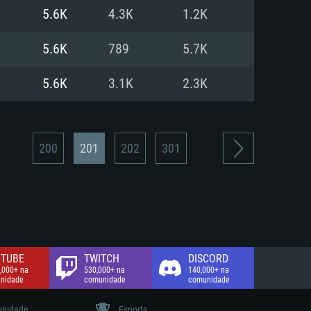
5.6K
4.3K
1.2K
de banda larga.
5.6K
789
5.7K
5.6K
3.1K
2.3K
200
201
202
301
TUBE
TWITCH
DISCORD
,000+ na
530,000+ na
140,000+ na
nidade
comunidade
comunidade
nidade
Esports