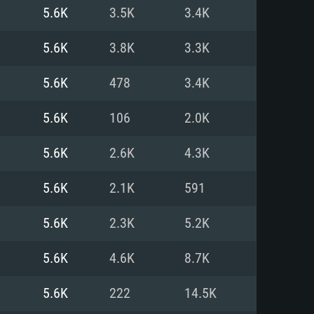
5.6K
3.5K
3.4K
o
o
o
5.6K
3.8K
3.3K
5.6K
478
3.4K
: Windows 10/11 (64 bit)
: Mac OS Big Sur 11.0 ou versão
: Ubuntu 20.04 64bit
5.6K
106
2.0K
 Core i5, Ryzen 5 3600 ou
 Core i7
 i7 (Intel Xeon não suportado)
5.6K
2.6K
4.3K
5.6K
2.1K
591
u mais
IDIA 1060 com os drivers mais
5.6K
2.3K
5.2K
ca com DirectX 11 ou superior;
deon Vega II ou superior com
s de 6 meses) / equivalentes
60 ou superior, Radeon RX 570
70) com os drivers mais
5.6K
4.6K
8.7K
is de 6 meses) com suporte
de banda larga.
5.6K
222
14.5K
de banda larga.