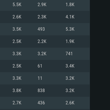
5.5K
2.9K
1.8K
o
o
o
2.6K
2.3K
4.1K
3.5K
493
5.3K
: Windows 10/11 (64 bit)
: Mac OS Big Sur 11.0 ou versão
: Ubuntu 20.04 64bit
2.5K
2.2K
1.9K
 Core i5, Ryzen 5 3600 ou
 Core i7
 i7 (Intel Xeon não suportado)
3.3K
3.2K
741
2.5K
61
3.4K
u mais
IDIA 1060 com os drivers mais
3.3K
11
3.2K
ca com DirectX 11 ou superior;
deon Vega II ou superior com
s de 6 meses) / equivalentes
60 ou superior, Radeon RX 570
70) com os drivers mais
3.8K
838
3.2K
is de 6 meses) com suporte
de banda larga.
2.7K
436
2.6K
de banda larga.