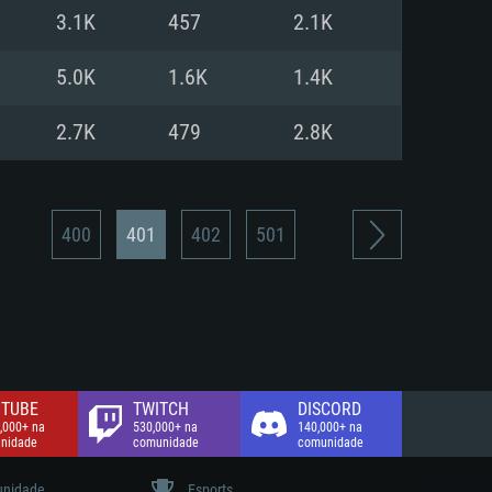
3.1K
457
2.1K
de banda larga.
5.0K
1.6K
1.4K
2.7K
479
2.8K
400
401
402
501
TUBE
TWITCH
DISCORD
,000+ na
530,000+ na
140,000+ na
nidade
comunidade
comunidade
nidade
Esports