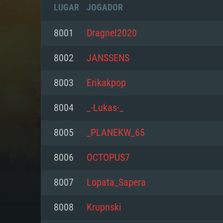
LUGAR
JOGADOR
8001
Dragnel2020
8002
JANSSENS
8003
Erikakpop
8004
_-Lukas-_
8005
_PLANEKW_65
8006
OCTOPUS7
REQUE
8007
Lopata_Sapera
8008
Krupnski
PC