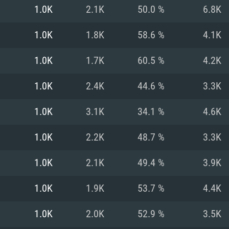
1.0K
2.1K
50.0 %
6.8K
Recomendad
Recomendad
Recomendad
1.0K
1.8K
58.6 %
4.1K
1.0K
1.7K
60.5 %
4.2K
64 bit)
ur 11.0 ou versão
es mais modernas
Sistema Operativo
Sistema Operativo
Sistema Operativo
mais recente
1.0K
2.4K
44.6 %
3.3K
Processador: Intel
Processador: Intel
nimo (Intel Xeon
superior
Processador: Core
1.0K
3.1K
34.1 %
4.6K
Memória: 16 GB
1.0K
2.2K
48.7 %
3.3K
Memória: 16 GB o
Memória: 8 GB
tX 11: AMD Radeon
Placa Gráfica: NV
1.0K
2.1K
49.4 %
3.9K
. Resolução
s drivers mais
Placa Gráfica: Pla
Placa Gráfica: Ra
recentes (não mai
 (Mac),
/ equivalentes
Nvidia GeForce 10
suporte Metal.
AMD (Radeon RX 5
1.0K
1.9K
53.7 %
4.4K
Mac. Resolução
tes com suporte
ou superior
recentes (não ma
.
Network: Internet 
porte Metal.
Resolução mínima
Vulkan.
1.0K
2.0K
52.9 %
3.5K
Network: Internet 