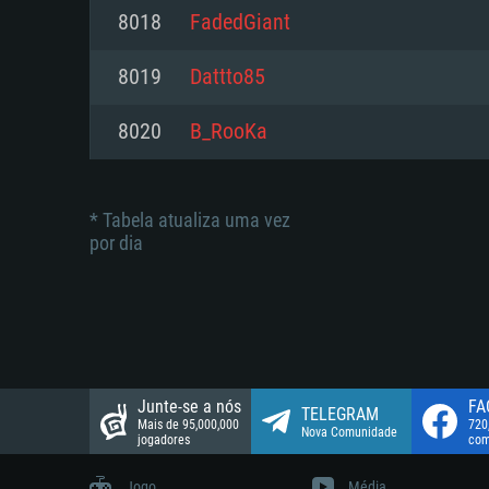
suportada: 720p.
Disco: 23,1 GB
8018
FadedGiant
Network: Internet de banda larga
Network: Internet de banda larga
8019
Dattto85
Disco: 21,5 GB
Disco: 21,5 GB
8020
B_RooKa
* Tabela atualiza uma vez
por dia
Junte-se a nós
FA
TELEGRAM
Mais de 95,000,000
720
Nova Comunidade
jogadores
com
Jogo
Média