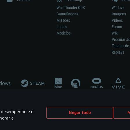
War Thunder CDK
WT Live
Camuflagens
Imagens
Missões
Videos
Locais
Fórum
Modelos
Wiki
Procurar J
Tabelas de 
Replays
 o desempenho e o
Negar tudo
P
ão significa participação no desenvolvimento, patrocínio ou aval do respetivo co
horar e
mes are the property of their respective owners.
Política de Privacidade