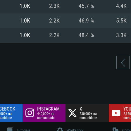
Disco: 60,2 GB
1.0K
2.3K
45.7 %
4.4K
.
Network: Internet 
Disco: 75,9 GB
.
1.0K
2.2K
46.9 %
5.5K
Disco: 60,2 GB
1.0K
2.2K
48.4 %
3.3K
CEBOOK
INSTAGRAM
X
YOU
,000+ na
440,000+ na
230,000+ na
2,650
unidade
comunidade
comunidade
comu
Tutoriais
Workshop
Comu