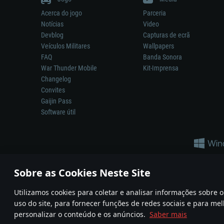
Acerca do jogo
Parceria
Notícias
Video
Devblog
Capturas de ecrã
Veículos Militares
Wallpapers
FAQ
Banda Sonora
War Thunder Mobile
Kit-Imprensa
Changelog
Convites
Gaijin Pass
Software útil
Sobre as Cookies Neste Site
Utilizamos cookies para coletar e analisar informações sobre
A reprodução de qualquer sistema de armas ou veículo neste jogo n
uso do site, para fornecer funções de redes sociais e para mel
© 2011—2026 Gaijin Games Kft. All trademarks, logos and brand na
personalizar o conteúdo e os anúncios.
Saber mais
Termos e condições
Termos de Serviço