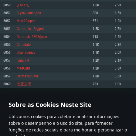
6050
_FoLeN_
1.6K
2.9K
Memória: 4GB
Memória: 6 GB
Memória: 4 GB
6051
В усы напердел
800
1.5K
Placa Gráfica: Placa com DirectX 11: AMD Radeon 77XX / NVIDIA GeForce
Placa Gráfica: Intel Iris Pro 5200 (Mac), equivalentes AMD/Nvidia para Mac.
Placa Gráfica: NVIDIA 660 com os drivers mais recentes (não mais de 6
GTX 660. Resolução mínima suportada: 720p
Resolução mínima suportada: 720p com suporte Metal.
meses) / equivalentes AMD com os drivers mais recentes com suporte
6052
Muix19@psn
671
1.2K
Vulkan (não mais de 6 meses); Resolução mínima suportada: 720p.
Network: Internet de banda larga.
Network: Internet de banda larga.
6053
Game__is__Rigged
1.5K
2.7K
Network: Internet de banda larga.
Disco: 23,1 GB
Disco: 21,5 GB
6054
Delarosbil2RCR@psn
718
1.4K
Disco: 21,5 GB
6055
Canadalol
1.1K
2.3K
Recomendado
Recomendado
Recomendado
6056
Drainageguy
1.1K
2.0K
Sistema Operativo: Windows 10/11 (64 bit)
Sistema Operativo: Mac OS Big Sur 11.0 ou versão mais recente
Sistema Operativo: Ubuntu 20.04 64bit
6057
Ivan777P
1.2K
3.1K
Processador: Intel Core i5, Ryzen 5 3600 ou superior
Processador: Core i7 (Intel Xeon não suportado)
6058
MadCatII
1.2K
3.3K
Processador: Intel Core i7
Memória: 16 GB ou mais
Memória: 8 GB
6059
HermanBruner
1.8K
3.6K
Memória: 16 GB
Placa Gráfica: Placa com DirectX 11 ou superior; Nvidia GeForce 1060 ou
Placa Gráfica: Radeon Vega II ou superior com suporte Metal.
6060
碧蓝云天
733
1.0K
superior, Radeon RX 570 ou superior
Placa Gráfica: NVIDIA 1060 com os drivers mais recentes (não mais de 6
Network: Internet de banda larga.
meses) / equivalentes AMD (Radeon RX 570) com os drivers mais recentes
Network: Internet de banda larga.
(não mais de 6 meses) com suporte Vulkan.
Disco: 60,2 GB
302
303
304
403
Disco: 75,9 GB
Network: Internet de banda larga.
Sobre as Cookies Neste Site
Disco: 60,2 GB
* Tabela atualiza uma vez por dia
Utilizamos cookies para coletar e analisar informações
sobre o desempenho e o uso do site, para fornecer
funções de redes sociais e para melhorar e personalizar o