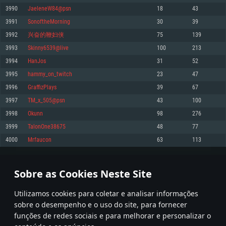
3990
JaeleneW84@psn
18
43
Memória: 4GB
Memória: 6 GB
Memória: 4 GB
3991
SonoftheMorning
30
39
Placa Gráfica: Placa com DirectX 11: AMD Radeon 77XX / NVIDIA GeForce
Placa Gráfica: Intel Iris Pro 5200 (Mac), equivalentes AMD/Nvidia para Mac.
Placa Gráfica: NVIDIA 660 com os drivers mais recentes (não mais de 6
GTX 660. Resolução mínima suportada: 720p
Resolução mínima suportada: 720p com suporte Metal.
meses) / equivalentes AMD com os drivers mais recentes com suporte
3992
兴奋的鞭妇侠
75
139
Vulkan (não mais de 6 meses); Resolução mínima suportada: 720p.
Network: Internet de banda larga.
Network: Internet de banda larga.
3993
Skinny6539@live
100
213
Network: Internet de banda larga.
Disco: 23,1 GB
Disco: 21,5 GB
3994
HanJos
31
52
Disco: 21,5 GB
3995
hammy_on_twitch
23
47
Recomendado
Recomendado
Recomendado
3996
GraffizPlays
39
67
Sistema Operativo: Windows 10/11 (64 bit)
Sistema Operativo: Mac OS Big Sur 11.0 ou versão mais recente
Sistema Operativo: Ubuntu 20.04 64bit
3997
TM_x_505@psn
43
100
Processador: Intel Core i5, Ryzen 5 3600 ou superior
Processador: Core i7 (Intel Xeon não suportado)
3998
Okunn
98
276
Processador: Intel Core i7
Memória: 16 GB ou mais
Memória: 8 GB
3999
TalonOne38675
48
77
Memória: 16 GB
Placa Gráfica: Placa com DirectX 11 ou superior; Nvidia GeForce 1060 ou
Placa Gráfica: Radeon Vega II ou superior com suporte Metal.
4000
Mrfaucon
63
113
superior, Radeon RX 570 ou superior
Placa Gráfica: NVIDIA 1060 com os drivers mais recentes (não mais de 6
Network: Internet de banda larga.
meses) / equivalentes AMD (Radeon RX 570) com os drivers mais recentes
Network: Internet de banda larga.
(não mais de 6 meses) com suporte Vulkan.
Disco: 60,2 GB
199
200
201
300
Disco: 75,9 GB
Network: Internet de banda larga.
Sobre as Cookies Neste Site
Disco: 60,2 GB
* Tabela atualiza uma vez por dia
Utilizamos cookies para coletar e analisar informações
sobre o desempenho e o uso do site, para fornecer
funções de redes sociais e para melhorar e personalizar o