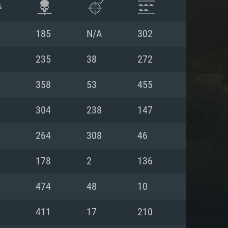
185
N/A
302
235
38
272
358
53
455
304
238
147
264
308
46
178
2
136
ISTEMA
474
48
10
411
17
210
Linux