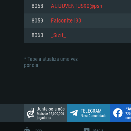
suportada: 720p.
Disco: 23,1 GB
8058
ALIJUVENTUS90@psn
Network: Internet de banda larga
Network: Internet de banda larga
8059
Falconite190
Disco: 21,5 GB
Disco: 21,5 GB
8060
_Sizif_
* Tabela atualiza uma vez
por dia
Junte-se a nós
FA
TELEGRAM
Mais de 95,000,000
720
Nova Comunidade
jogadores
com
Jogo
Média