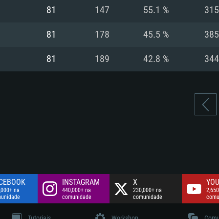
Disco: 60,2 GB
81
147
55.1 %
315
.
Network: Internet 
Disco: 75,9 GB
.
81
178
45.5 %
385
Disco: 60,2 GB
81
189
42.8 %
344
CEBOOK
INSTAGRAM
X
YOU
,000+ na
440,000+ na
230,000+ na
2,650
unidade
comunidade
comunidade
comu
Tutoriais
Workshop
Comu