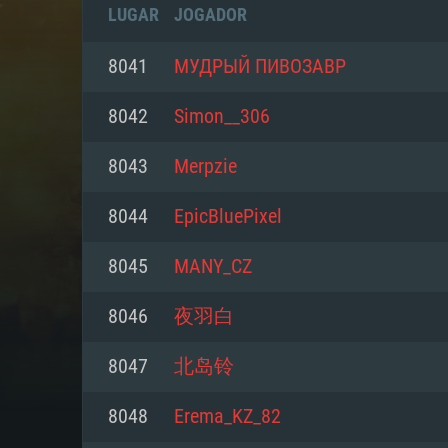
LUGAR
JOGADOR
8041
МУДРЫЙ ПИВОЗАВР
8042
Simon__306
8043
Merpzie
8044
EpicBluePixel
8045
MANY_CZ
8046
夜羽白
REQUE
8047
北岛铃
8048
Erema_KZ_82
PC