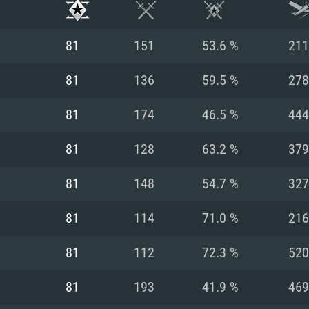
81
151
53.6 %
211
81
136
59.5 %
278
81
174
46.5 %
444
81
128
63.2 %
379
81
148
54.7 %
327
81
114
71.0 %
216
RIMENTOS DE S
81
112
72.3 %
520
81
193
41.9 %
469
MAC