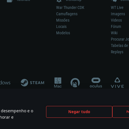
War Thunder CDK
WT Live
Camuflagens
Imagens
Missões
Videos
Locais
Fórum
Modelos
Wiki
Procurar J
Tabelas de 
Replays
 o desempenho e o
Negar tudo
P
ão significa participação no desenvolvimento, patrocínio ou aval do respetivo co
horar e
mes are the property of their respective owners.
Política de Privacidade