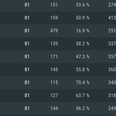
81
151
53.6 %
274
Recomendad
Recomendad
Recomendad
81
159
50.9 %
413
81
479
16.9 %
251
64 bit)
ur 11.0 ou versão
es mais modernas
Sistema Operativo
Sistema Operativo
Sistema Operativo
mais recente
81
139
58.2 %
337
Processador: Intel
Processador: Intel
nimo (Intel Xeon
superior
Processador: Core
81
171
47.3 %
357
Memória: 16 GB
81
145
55.8 %
360
Memória: 16 GB o
Memória: 8 GB
tX 11: AMD Radeon
Placa Gráfica: NV
81
115
70.4 %
340
. Resolução
s drivers mais
Placa Gráfica: Pla
Placa Gráfica: Ra
recentes (não mai
 (Mac),
/ equivalentes
Nvidia GeForce 10
suporte Metal.
AMD (Radeon RX 5
81
127
63.7 %
318
Mac. Resolução
tes com suporte
ou superior
recentes (não ma
.
Network: Internet 
porte Metal.
Resolução mínima
Vulkan.
81
144
56.2 %
249
Network: Internet 