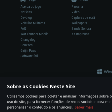
Acerca do jogo
Parceria
Notícias
Video
Devblog
Capturas de ecrã
Veículos Militares
Wallpapers
FAQ
Banda Sonora
War Thunder Mobile
Kit-Imprensa
Changelog
Convites
Gaijin Pass
Software útil
Sobre as Cookies Neste Site
Utilizamos cookies para coletar e analisar informações sobre
A reprodução de qualquer sistema de armas ou veículo neste jogo n
uso do site, para fornecer funções de redes sociais e para mel
© 2011—2026 Gaijin Games Kft. All trademarks, logos and brand na
personalizar o conteúdo e os anúncios.
Saber mais
Termos e condições
Termos de Serviço