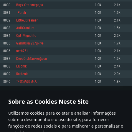
8030
Внук Сталинграда
1.0K
2.1K
Memória: 4GB
Memória: 6 GB
Memória: 4 GB
8031
_Persh_
1.0K
1.6K
Placa Gráfica: Placa com DirectX 11: AMD Radeon 77XX / NVIDIA GeForce
Placa Gráfica: Intel Iris Pro 5200 (Mac), equivalentes AMD/Nvidia para Mac.
Placa Gráfica: NVIDIA 660 com os drivers mais recentes (não mais de 6
GTX 660. Resolução mínima suportada: 720p
Resolução mínima suportada: 720p com suporte Metal.
meses) / equivalentes AMD com os drivers mais recentes com suporte
8032
Little_Dreamer
1.0K
2.1K
Vulkan (não mais de 6 meses); Resolução mínima suportada: 720p.
Network: Internet de banda larga.
Network: Internet de banda larga.
8033
AntiCranium
1.0K
1.5K
Network: Internet de banda larga.
Disco: 23,1 GB
Disco: 21,5 GB
8034
Cpt_Miguelito
1.0K
2.2K
Disco: 21,5 GB
8035
GarbUski9237@live
1.0K
1.7K
Recomendado
Recomendado
Recomendado
8036
nerb751
1.0K
2.1K
Sistema Operativo: Windows 10/11 (64 bit)
Sistema Operativo: Mac OS Big Sur 11.0 ou versão mais recente
Sistema Operativo: Ubuntu 20.04 64bit
8037
DeepDishTanker@psn
1.0K
1.9K
Processador: Intel Core i5, Ryzen 5 3600 ou superior
Processador: Core i7 (Intel Xeon não suportado)
8038
Llucmk
1.0K
2.4K
Processador: Intel Core i7
Memória: 16 GB ou mais
Memória: 8 GB
8039
Rastenie
1.0K
2.0K
Memória: 16 GB
Placa Gráfica: Placa com DirectX 11 ou superior; Nvidia GeForce 1060 ou
Placa Gráfica: Radeon Vega II ou superior com suporte Metal.
8040
正常的普通人
1.0K
1.8K
superior, Radeon RX 570 ou superior
Placa Gráfica: NVIDIA 1060 com os drivers mais recentes (não mais de 6
Network: Internet de banda larga.
meses) / equivalentes AMD (Radeon RX 570) com os drivers mais recentes
Network: Internet de banda larga.
(não mais de 6 meses) com suporte Vulkan.
Disco: 60,2 GB
401
402
403
502
Disco: 75,9 GB
Network: Internet de banda larga.
Sobre as Cookies Neste Site
Disco: 60,2 GB
* Tabela atualiza uma vez por dia
Utilizamos cookies para coletar e analisar informações
sobre o desempenho e o uso do site, para fornecer
funções de redes sociais e para melhorar e personalizar o