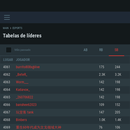
MAIN
ESPORTS
Tabelas de líderes
AB
RB
SB
Mês passado
LUGAR
JOGADOR
4061
burrito808x@live
175
244
4062
_BeteR_
2.3K
3.2K
REQUERIMENTOS DE SISTEMA
4063
Worm___
142
198
4064
Кабачок_
142
198
PC
MAC
4065
_260706822
142
198
Linux
4066
banshee62023
109
152
Mínimo
Mínimo
Mínimo
4067
玩堂客 tank
147
205
Sistema Operativo: Windows 10 (64 bit)
Sistema Operativo: Mac OS Big Sur 11.0 ou versão mais recente
Sistema Operativo: Distribuições mais modernas do Linux de 64bit
4068
Binbers
1.0K
1.4K
4069
重生60年代成为文戈领域大神
76
106
Processador: Dual-Core 2.2 GHz
Processador: Core i5 2.2GHz mínimo (Intel Xeon não suportado)
Processador: Dual-Core 2.4 GHz