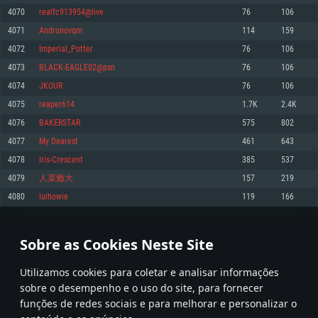
4070
realfc913954@live
76
106
Memória: 4GB
Memória: 6 GB
Memória: 4 GB
4071
Andronovqm
114
159
Placa Gráfica: Placa com DirectX 11: AMD Radeon 77XX / NVIDIA GeForce
Placa Gráfica: Intel Iris Pro 5200 (Mac), equivalentes AMD/Nvidia para Mac.
Placa Gráfica: NVIDIA 660 com os drivers mais recentes (não mais de 6
GTX 660. Resolução mínima suportada: 720p
Resolução mínima suportada: 720p com suporte Metal.
meses) / equivalentes AMD com os drivers mais recentes com suporte
4072
Imperial_Potter
76
106
Vulkan (não mais de 6 meses); Resolução mínima suportada: 720p.
Network: Internet de banda larga.
Network: Internet de banda larga.
4073
BLACK-EAGLE02@psn
76
106
Network: Internet de banda larga.
Disco: 23,1 GB
Disco: 21,5 GB
4074
JKOUR
76
106
Disco: 21,5 GB
4075
reaper614
1.7K
2.4K
Recomendado
Recomendado
Recomendado
4076
BAKERSTAR
575
802
Sistema Operativo: Windows 10/11 (64 bit)
Sistema Operativo: Mac OS Big Sur 11.0 ou versão mais recente
Sistema Operativo: Ubuntu 20.04 64bit
4077
My Dearest
461
643
Processador: Intel Core i5, Ryzen 5 3600 ou superior
Processador: Core i7 (Intel Xeon não suportado)
4078
Iris-Crescent
385
537
Processador: Intel Core i7
Memória: 16 GB ou mais
Memória: 8 GB
4079
人菜瘾大
157
219
Memória: 16 GB
Placa Gráfica: Placa com DirectX 11 ou superior; Nvidia GeForce 1060 ou
Placa Gráfica: Radeon Vega II ou superior com suporte Metal.
4080
luihowie
119
166
superior, Radeon RX 570 ou superior
Placa Gráfica: NVIDIA 1060 com os drivers mais recentes (não mais de 6
Network: Internet de banda larga.
meses) / equivalentes AMD (Radeon RX 570) com os drivers mais recentes
Network: Internet de banda larga.
(não mais de 6 meses) com suporte Vulkan.
Disco: 60,2 GB
203
204
205
304
Disco: 75,9 GB
Network: Internet de banda larga.
Sobre as Cookies Neste Site
Disco: 60,2 GB
* Tabela atualiza uma vez por dia
Utilizamos cookies para coletar e analisar informações
sobre o desempenho e o uso do site, para fornecer
funções de redes sociais e para melhorar e personalizar o