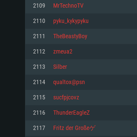
2109
MrTechnoTV
Mínimo
Mínimo
Mínimo
2110
pyku_kykypyku
2111
TheBeastyBoy
Sistema Operativo: Windows 10 (
Sistema Operativo: Mac OS Big S
Sistema Operativo: Distribuiçõ
mais recente
do Linux de 64bit
2112
zmeua2
Processador: Dual-Core 2.2 GHz
Processador: Core i5 2.2GHz mí
Processador: Dual-Core 2.4 GHz
2113
Silber
Memória: 4GB
não suportado)
2114
qualtox@psn
Memória: 4 GB
Placa Gráfica: Placa com Direc
Memória: 6 GB
2115
sucfpjcovz
77XX / NVIDIA GeForce GTX 660
Placa Gráfica: NVIDIA 660 com o
mínima suportada: 720p
Placa Gráfica: Intel Iris Pro 5200
recentes (não mais de 6 meses) 
2116
ThunderEagleZ
equivalentes AMD/Nvidia para 
AMD com os drivers mais recen
Network: Internet de banda larga
mínima suportada: 720p com su
Vulkan (não mais de 6 meses); 
2117
Fritz der Großeゲ