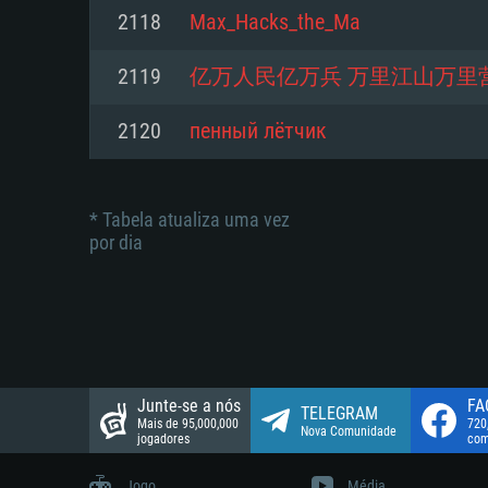
suportada: 720p.
Disco: 23,1 GB
2118
Max_Hacks_the_Ma
Network: Internet de banda larga
Network: Internet de banda larga
2119
亿万人民亿万兵 万里江山万里
Disco: 21,5 GB
Disco: 21,5 GB
2120
пенный лётчик
* Tabela atualiza uma vez
por dia
Junte-se a nós
FA
TELEGRAM
Mais de 95,000,000
720
Nova Comunidade
jogadores
com
Jogo
Média