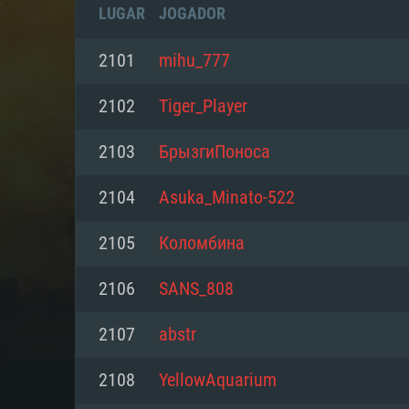
LUGAR
JOGADOR
2101
mihu_777
2102
Tiger_Player
2103
БрызгиПоноса
2104
Asuka_Minato-522
2105
Коломбина
2106
SANS_808
REQUE
2107
abstr
2108
YellowAquarium
PC