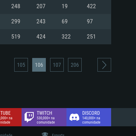
248
207
19
422
de banda larga.
299
243
69
97
519
424
322
251
105
106
107
206
TUBE
TWITCH
DISCORD
,000+ na
530,000+ na
140,000+ na
nidade
comunidade
comunidade
nidade
Esports