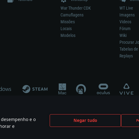
War Thunder CDK
WT Live
Camuflagens
Imagens
Missões
Videos
Locais
Fórum
Modelos
Wiki
Procurar J
Tabelas de 
Replays
 o desempenho e o
Negar tudo
P
ão significa participação no desenvolvimento, patrocínio ou aval do respetivo co
horar e
mes are the property of their respective owners.
Política de Privacidade