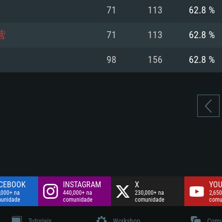
Disco: 60,2 GB
71
113
62.8 %
.
Network: Internet 
Disco: 75,9 GB
.
营
71
113
62.8 %
Disco: 60,2 GB
98
156
62.8 %
CEBOOK
INSTAGRAM
X
YOU
,000+ na
440,000+ na
230,000+ na
2,650
unidade
comunidade
comunidade
comu
Tutoriais
Workshop
Comu