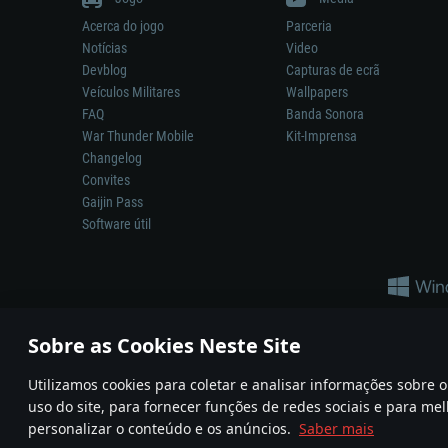
Acerca do jogo
Parceria
Notícias
Video
Devblog
Capturas de ecrã
Veículos Militares
Wallpapers
FAQ
Banda Sonora
War Thunder Mobile
Kit-Imprensa
Changelog
Convites
Gaijin Pass
Software útil
Sobre as Cookies Neste Site
Utilizamos cookies para coletar e analisar informações sobre
A reprodução de qualquer sistema de armas ou veículo neste jogo n
uso do site, para fornecer funções de redes sociais e para mel
© 2011—2026 Gaijin Games Kft. All trademarks, logos and brand na
personalizar o conteúdo e os anúncios.
Saber mais
Termos e condições
Termos de Serviço