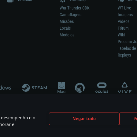
War Thunder CDK
WT Live
Camuflagens
Imagens
Missões
Videos
Locais
Fórum
Modelos
Wiki
Procurar J
Tabelas de 
Replays
 o desempenho e o
Negar tudo
P
ão significa participação no desenvolvimento, patrocínio ou aval do respetivo co
horar e
mes are the property of their respective owners.
Política de Privacidade