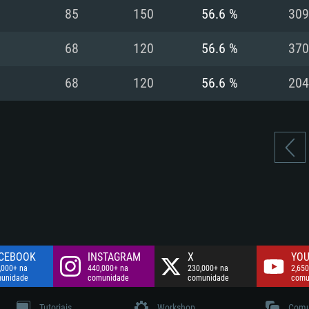
Disco: 60,2 GB
85
150
56.6 %
309
.
Network: Internet 
Disco: 75,9 GB
.
68
120
56.6 %
370
Disco: 60,2 GB
68
120
56.6 %
204
CEBOOK
INSTAGRAM
X
YOU
,000+ na
440,000+ na
230,000+ na
2,650
unidade
comunidade
comunidade
comu
Tutoriais
Workshop
Comu