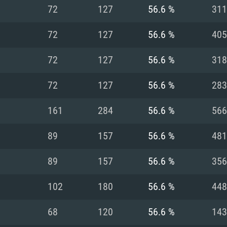
72
127
56.6 %
311
Recomendad
Recomendad
Recomendad
72
127
56.6 %
405
72
127
56.6 %
318
64 bit)
ur 11.0 ou versão
es mais modernas
Sistema Operativo
Sistema Operativo
Sistema Operativo
mais recente
72
127
56.6 %
283
Processador: Intel
Processador: Intel
nimo (Intel Xeon
superior
Processador: Core
161
284
56.6 %
566
Memória: 16 GB
89
157
56.6 %
481
Memória: 16 GB o
Memória: 8 GB
tX 11: AMD Radeon
Placa Gráfica: NV
89
157
56.6 %
356
. Resolução
s drivers mais
Placa Gráfica: Pla
Placa Gráfica: Ra
recentes (não mai
 (Mac),
/ equivalentes
Nvidia GeForce 10
suporte Metal.
AMD (Radeon RX 5
102
180
56.6 %
448
Mac. Resolução
tes com suporte
ou superior
recentes (não ma
.
Network: Internet 
porte Metal.
Resolução mínima
Vulkan.
68
120
56.6 %
143
Network: Internet 