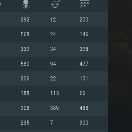
292
12
200
568
24
146
332
34
328
580
94
477
206
22
101
188
115
66
ISTEMA
208
389
488
235
7
300
Linux