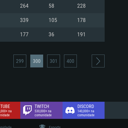
264
58
228
de banda larga.
339
105
178
177
36
191
299
300
301
400
TUBE
TWITCH
DISCORD
,000+ na
530,000+ na
140,000+ na
nidade
comunidade
comunidade
nidade
Esports