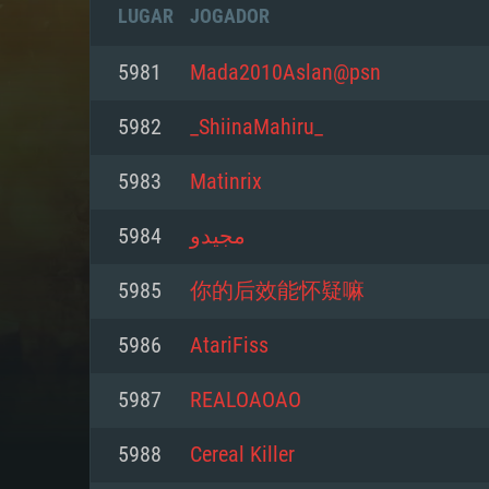
LUGAR
JOGADOR
5981
Mada2010Aslan@psn
5982
_ShiinaMahiru_
5983
Matinrix
5984
مجيدو
5985
你的后效能怀疑嘛
5986
AtariFiss
REQUE
5987
REALOAOAO
5988
Cereal Killer
PC