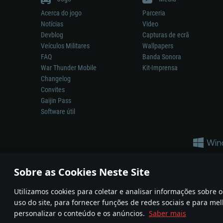
Acerca do jogo
Parceria
Notícias
Video
Devblog
Capturas de ecrã
Veículos Militares
Wallpapers
FAQ
Banda Sonora
War Thunder Mobile
Kit-Imprensa
Changelog
Convites
Gaijin Pass
Software útil
Sobre as Cookies Neste Site
Utilizamos cookies para coletar e analisar informações sobre
A reprodução de qualquer sistema de armas ou veículo neste jogo n
uso do site, para fornecer funções de redes sociais e para mel
© 2011—2026 Gaijin Games Kft. All trademarks, logos and brand na
personalizar o conteúdo e os anúncios.
Saber mais
Termos e condições
Termos de Serviço