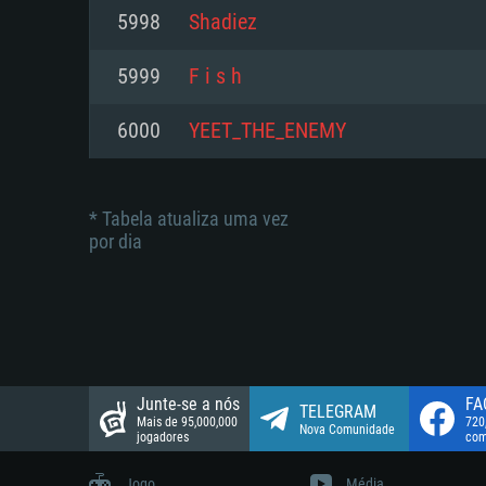
suportada: 720p.
Disco: 23,1 GB
5998
Shadiez
Network: Internet de banda larga
Network: Internet de banda larga
5999
F i s h
Disco: 21,5 GB
Disco: 21,5 GB
6000
YEET_THE_ENEMY
* Tabela atualiza uma vez
por dia
Junte-se a nós
FA
TELEGRAM
Mais de 95,000,000
720
Nova Comunidade
jogadores
com
Jogo
Média