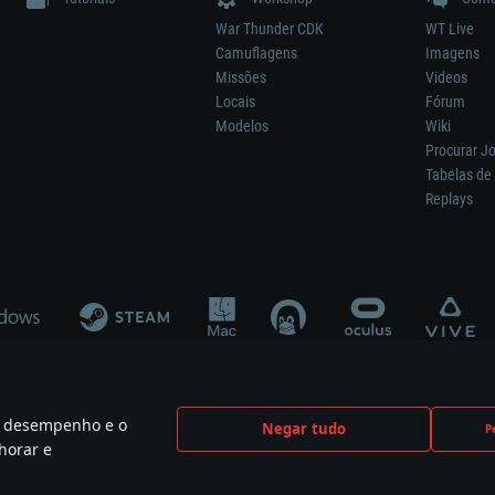
War Thunder CDK
WT Live
Camuflagens
Imagens
Missões
Videos
Locais
Fórum
Modelos
Wiki
Procurar J
Tabelas de 
Replays
 o desempenho e o
Negar tudo
P
ão significa participação no desenvolvimento, patrocínio ou aval do respetivo co
horar e
mes are the property of their respective owners.
Política de Privacidade