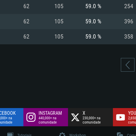
Disco: 60,2 GB
62
105
59.0 %
254
.
Network: Internet 
Disco: 75,9 GB
.
62
105
59.0 %
396
Disco: 60,2 GB
62
105
59.0 %
358
CEBOOK
INSTAGRAM
X
YOU
,000+ na
440,000+ na
230,000+ na
2,650
unidade
comunidade
comunidade
comu
Tutoriais
Workshop
Comu