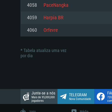
suportada: 720p.
Disco: 23,1 GB
4058
PaceNangka
Network: Internet de banda larga
Network: Internet de banda larga
4059
Harpia BR
Disco: 21,5 GB
Disco: 21,5 GB
4060
Orfеvre
* Tabela atualiza uma vez
por dia
Junte-se a nós
FA
TELEGRAM
Mais de 95,000,000
720
Nova Comunidade
jogadores
com
Jogo
Média