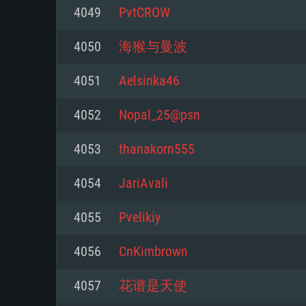
4049
PvtCROW
Mínimo
Mínimo
Mínimo
4050
海猴与曼波
4051
Aelsinka46
Sistema Operativo: Windows 10 (
Sistema Operativo: Mac OS Big S
Sistema Operativo: Distribuiçõ
mais recente
do Linux de 64bit
4052
Nopal_25@psn
Processador: Dual-Core 2.2 GHz
Processador: Core i5 2.2GHz mí
Processador: Dual-Core 2.4 GHz
4053
thanakorn555
Memória: 4GB
não suportado)
4054
JariAvali
Memória: 4 GB
Placa Gráfica: Placa com Direc
Memória: 6 GB
4055
Pvelikiy
77XX / NVIDIA GeForce GTX 660
Placa Gráfica: NVIDIA 660 com o
mínima suportada: 720p
Placa Gráfica: Intel Iris Pro 5200
recentes (não mais de 6 meses) 
4056
CnKimbrown
equivalentes AMD/Nvidia para 
AMD com os drivers mais recen
Network: Internet de banda larga
mínima suportada: 720p com su
Vulkan (não mais de 6 meses); 
4057
花谱是天使