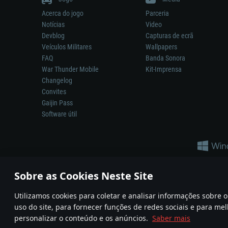
Acerca do jogo
Parceria
Notícias
Video
Devblog
Capturas de ecrã
Veículos Militares
Wallpapers
FAQ
Banda Sonora
War Thunder Mobile
Kit-Imprensa
Changelog
Convites
Gaijin Pass
Software útil
Sobre as Cookies Neste Site
Utilizamos cookies para coletar e analisar informações sobre
A reprodução de qualquer sistema de armas ou veículo neste jogo n
uso do site, para fornecer funções de redes sociais e para mel
© 2011—2026 Gaijin Games Kft. All trademarks, logos and brand na
personalizar o conteúdo e os anúncios.
Saber mais
Termos e condições
Termos de Serviço