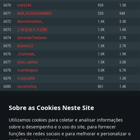
6070
Irish2244
959
1.5K
Memória: 4GB
Memória: 6 GB
Memória: 4 GB
6071
WAR_SLEDGEHAMMER
520
948
Placa Gráfica: Placa com DirectX 11: AMD Radeon 77XX / NVIDIA GeForce
Placa Gráfica: Intel Iris Pro 5200 (Mac), equivalentes AMD/Nvidia para Mac.
Placa Gráfica: NVIDIA 660 com os drivers mais recentes (não mais de 6
GTX 660. Resolução mínima suportada: 720p
Resolução mínima suportada: 720p com suporte Metal.
meses) / equivalentes AMD com os drivers mais recentes com suporte
6072
MavisVermillion_
1.6K
3.3K
Vulkan (não mais de 6 meses); Resolução mínima suportada: 720p.
Network: Internet de banda larga.
Network: Internet de banda larga.
6073
少前追放火力控制
1.0K
1.6K
Network: Internet de banda larga.
Disco: 23,1 GB
Disco: 21,5 GB
6074
SurrenderTheGame
1.5K
2.7K
Disco: 21,5 GB
6075
dGamerCZ
1.3K
2.7K
Recomendado
Recomendado
Recomendado
6076
_Kuzhnukik_
1.0K
1.9K
Sistema Operativo: Windows 10/11 (64 bit)
Sistema Operativo: Mac OS Big Sur 11.0 ou versão mais recente
Sistema Operativo: Ubuntu 20.04 64bit
6077
silver_salmon
1.5K
3.0K
Processador: Intel Core i5, Ryzen 5 3600 ou superior
Processador: Core i7 (Intel Xeon não suportado)
6078
frost984@psn
3.0K
6.7K
Processador: Intel Core i7
Memória: 16 GB ou mais
Memória: 8 GB
6079
CrazyCat84
753
1.3K
Memória: 16 GB
Placa Gráfica: Placa com DirectX 11 ou superior; Nvidia GeForce 1060 ou
Placa Gráfica: Radeon Vega II ou superior com suporte Metal.
6080
UncleCeiling
861
1.4K
superior, Radeon RX 570 ou superior
Placa Gráfica: NVIDIA 1060 com os drivers mais recentes (não mais de 6
Network: Internet de banda larga.
meses) / equivalentes AMD (Radeon RX 570) com os drivers mais recentes
Network: Internet de banda larga.
(não mais de 6 meses) com suporte Vulkan.
Disco: 60,2 GB
303
304
305
404
Disco: 75,9 GB
Network: Internet de banda larga.
Sobre as Cookies Neste Site
Disco: 60,2 GB
* Tabela atualiza uma vez por dia
Utilizamos cookies para coletar e analisar informações
sobre o desempenho e o uso do site, para fornecer
funções de redes sociais e para melhorar e personalizar o