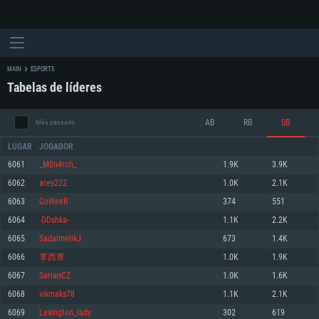
MAIN
ESPORTS
Tabelas de líderes
AB
RB
SB
Mês passado
LUGAR
JOGADOR
6061
_M0n4rch_
1.9K
3.9K
6062
arey222
1.0K
2.1K
REQUERIMENTOS DE SISTEMA
6063
GoWeeR
374
551
6064
-DDshka-
1.1K
2.2K
PC
MAC
6065
SadalmelikJ
673
1.4K
Linux
6066
李西青
1.0K
1.9K
Mínimo
Mínimo
Mínimo
6067
SarianCZ
1.0K
1.6K
Sistema Operativo: Windows 10 (64 bit)
Sistema Operativo: Mac OS Big Sur 11.0 ou versão mais recente
Sistema Operativo: Distribuições mais modernas do Linux de 64bit
6068
vikmaks78
1.1K
2.1K
6069
Lexington_lady
302
619
Processador: Dual-Core 2.2 GHz
Processador: Core i5 2.2GHz mínimo (Intel Xeon não suportado)
Processador: Dual-Core 2.4 GHz