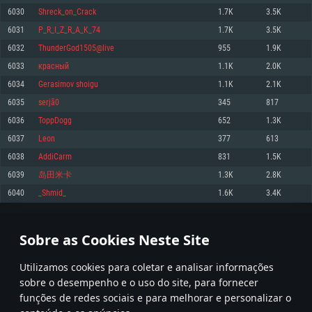
6030
Shreck_on_Crack
1.7K
3.5K
Memória: 4GB
Memória: 6 GB
Memória: 4 GB
6031
P_R_I_Z_R_A_K_74
1.7K
3.5K
Placa Gráfica: Placa com DirectX 11: AMD Radeon 77XX / NVIDIA GeForce
Placa Gráfica: Intel Iris Pro 5200 (Mac), equivalentes AMD/Nvidia para Mac.
Placa Gráfica: NVIDIA 660 com os drivers mais recentes (não mais de 6
GTX 660. Resolução mínima suportada: 720p
Resolução mínima suportada: 720p com suporte Metal.
meses) / equivalentes AMD com os drivers mais recentes com suporte
6032
ThunderGod1505@live
955
1.9K
Vulkan (não mais de 6 meses); Resolução mínima suportada: 720p.
Network: Internet de banda larga.
Network: Internet de banda larga.
6033
красный
1.1K
2.0K
Network: Internet de banda larga.
Disco: 23,1 GB
Disco: 21,5 GB
6034
Gerasimov shoigu
1.1K
2.1K
Disco: 21,5 GB
6035
serjã0
345
817
Recomendado
Recomendado
Recomendado
6036
ToppDogg
652
1.3K
Sistema Operativo: Windows 10/11 (64 bit)
Sistema Operativo: Mac OS Big Sur 11.0 ou versão mais recente
Sistema Operativo: Ubuntu 20.04 64bit
6037
Lеоn
377
613
Processador: Intel Core i5, Ryzen 5 3600 ou superior
Processador: Core i7 (Intel Xeon não suportado)
6038
AddiCarm
831
1.5K
Processador: Intel Core i7
Memória: 16 GB ou mais
Memória: 8 GB
6039
岛田米卡
1.3K
2.8K
Memória: 16 GB
Placa Gráfica: Placa com DirectX 11 ou superior; Nvidia GeForce 1060 ou
Placa Gráfica: Radeon Vega II ou superior com suporte Metal.
6040
_Shmid_
1.6K
3.4K
superior, Radeon RX 570 ou superior
Placa Gráfica: NVIDIA 1060 com os drivers mais recentes (não mais de 6
Network: Internet de banda larga.
meses) / equivalentes AMD (Radeon RX 570) com os drivers mais recentes
Network: Internet de banda larga.
(não mais de 6 meses) com suporte Vulkan.
Disco: 60,2 GB
301
302
303
402
Disco: 75,9 GB
Network: Internet de banda larga.
Sobre as Cookies Neste Site
Disco: 60,2 GB
* Tabela atualiza uma vez por dia
Utilizamos cookies para coletar e analisar informações
sobre o desempenho e o uso do site, para fornecer
funções de redes sociais e para melhorar e personalizar o