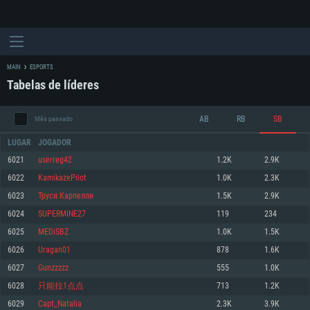
MAIN
ESPORTS
Tabelas de líderes
AB
RB
SB
Mês passado
LUGAR
JOGADOR
6021
userreg42
1.2K
2.9K
6022
KamikazePilot
1.0K
2.3K
REQUERIMENTOS DE SISTEMA
6023
Труси Карпелли
1.5K
2.9K
6024
SUPERMINE27
119
234
PC
MAC
6025
MEDiSBZ
1.0K
1.5K
Linux
6026
Uragan01
878
1.6K
Mínimo
Mínimo
Mínimo
6027
Gunzzzzz
555
1.0K
Sistema Operativo: Windows 10 (64 bit)
Sistema Operativo: Mac OS Big Sur 11.0 ou versão mais recente
Sistema Operativo: Distribuições mais modernas do Linux de 64bit
6028
只能拉1点点
713
1.2K
6029
Capt_Natalia
2.3K
3.9K
Processador: Dual-Core 2.2 GHz
Processador: Core i5 2.2GHz mínimo (Intel Xeon não suportado)
Processador: Dual-Core 2.4 GHz