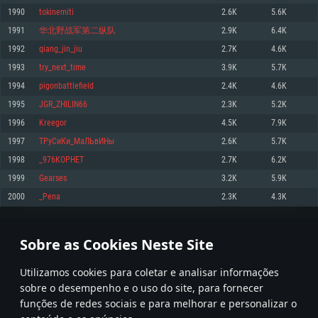
1990
tokinemiti
2.6K
5.6K
Memória: 4GB
Memória: 6 GB
Memória: 4 GB
1991
华北野战军第二纵队
2.9K
6.4K
Placa Gráfica: Placa com DirectX 11: AMD Radeon 77XX / NVIDIA GeForce
Placa Gráfica: Intel Iris Pro 5200 (Mac), equivalentes AMD/Nvidia para Mac.
Placa Gráfica: NVIDIA 660 com os drivers mais recentes (não mais de 6
GTX 660. Resolução mínima suportada: 720p
Resolução mínima suportada: 720p com suporte Metal.
meses) / equivalentes AMD com os drivers mais recentes com suporte
1992
qiang_jin_jiu
2.7K
4.6K
Vulkan (não mais de 6 meses); Resolução mínima suportada: 720p.
Network: Internet de banda larga.
Network: Internet de banda larga.
1993
try_next_time
3.9K
5.7K
Network: Internet de banda larga.
Disco: 23,1 GB
Disco: 21,5 GB
1994
pigonbattlefield
2.4K
4.6K
Disco: 21,5 GB
1995
JGR_ZHILIN66
2.3K
5.2K
Recomendado
Recomendado
Recomendado
1996
Kreegor
4.5K
7.9K
Sistema Operativo: Windows 10/11 (64 bit)
Sistema Operativo: Mac OS Big Sur 11.0 ou versão mais recente
Sistema Operativo: Ubuntu 20.04 64bit
1997
ТРуСиКи_МаЛЬвИНы
2.6K
5.7K
Processador: Intel Core i5, Ryzen 5 3600 ou superior
Processador: Core i7 (Intel Xeon não suportado)
1998
_976KOPHET
2.7K
6.2K
Processador: Intel Core i7
Memória: 16 GB ou mais
Memória: 8 GB
1999
Gearses
3.2K
5.9K
Memória: 16 GB
Placa Gráfica: Placa com DirectX 11 ou superior; Nvidia GeForce 1060 ou
Placa Gráfica: Radeon Vega II ou superior com suporte Metal.
2000
_Pena
2.3K
4.3K
superior, Radeon RX 570 ou superior
Placa Gráfica: NVIDIA 1060 com os drivers mais recentes (não mais de 6
Network: Internet de banda larga.
meses) / equivalentes AMD (Radeon RX 570) com os drivers mais recentes
Network: Internet de banda larga.
(não mais de 6 meses) com suporte Vulkan.
Disco: 60,2 GB
99
100
101
200
Disco: 75,9 GB
Network: Internet de banda larga.
Sobre as Cookies Neste Site
Disco: 60,2 GB
* Tabela atualiza uma vez por dia
Utilizamos cookies para coletar e analisar informações
sobre o desempenho e o uso do site, para fornecer
funções de redes sociais e para melhorar e personalizar o