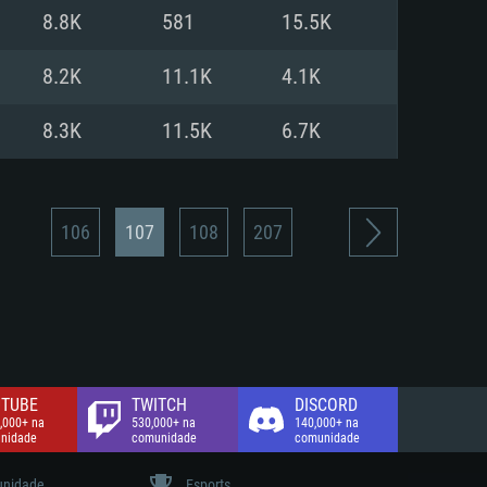
8.8K
581
15.5K
de banda larga.
8.2K
11.1K
4.1K
8.3K
11.5K
6.7K
106
107
108
207
TUBE
TWITCH
DISCORD
,000+ na
530,000+ na
140,000+ na
nidade
comunidade
comunidade
nidade
Esports