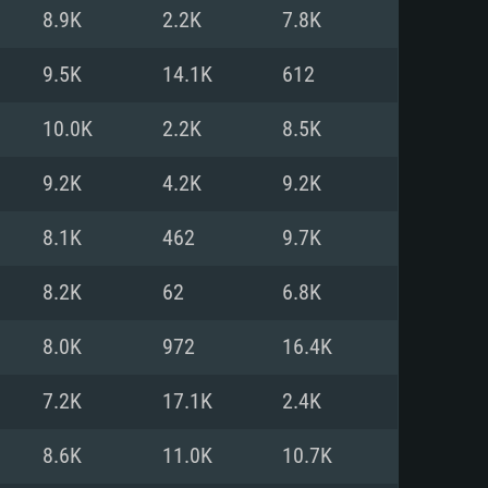
8.9K
2.2K
7.8K
o
o
o
9.5K
14.1K
612
10.0K
2.2K
8.5K
: Windows 10/11 (64 bit)
: Mac OS Big Sur 11.0 ou versão
: Ubuntu 20.04 64bit
9.2K
4.2K
9.2K
 Core i5, Ryzen 5 3600 ou
 Core i7
 i7 (Intel Xeon não suportado)
8.1K
462
9.7K
8.2K
62
6.8K
u mais
IDIA 1060 com os drivers mais
8.0K
972
16.4K
ca com DirectX 11 ou superior;
deon Vega II ou superior com
s de 6 meses) / equivalentes
60 ou superior, Radeon RX 570
70) com os drivers mais
7.2K
17.1K
2.4K
is de 6 meses) com suporte
de banda larga.
8.6K
11.0K
10.7K
de banda larga.