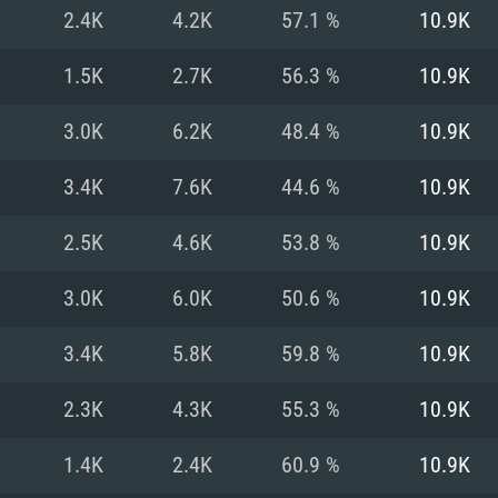
2.4K
4.2K
57.1 %
10.9K
Recomendad
Recomendad
Recomendad
1.5K
2.7K
56.3 %
10.9K
3.0K
6.2K
48.4 %
10.9K
64 bit)
ur 11.0 ou versão
es mais modernas
Sistema Operativo
Sistema Operativo
Sistema Operativo
mais recente
3.4K
7.6K
44.6 %
10.9K
Processador: Intel
Processador: Intel
nimo (Intel Xeon
superior
Processador: Core
2.5K
4.6K
53.8 %
10.9K
Memória: 16 GB
3.0K
6.0K
50.6 %
10.9K
Memória: 16 GB o
Memória: 8 GB
tX 11: AMD Radeon
Placa Gráfica: NV
3.4K
5.8K
59.8 %
10.9K
. Resolução
s drivers mais
Placa Gráfica: Pla
Placa Gráfica: Ra
recentes (não mai
 (Mac),
/ equivalentes
Nvidia GeForce 10
suporte Metal.
AMD (Radeon RX 5
2.3K
4.3K
55.3 %
10.9K
Mac. Resolução
tes com suporte
ou superior
recentes (não ma
.
Network: Internet 
porte Metal.
Resolução mínima
Vulkan.
1.4K
2.4K
60.9 %
10.9K
Network: Internet 