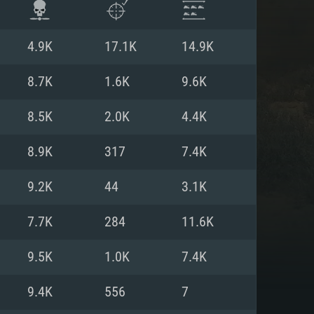
4.9K
17.1K
14.9K
8.7K
1.6K
9.6K
8.5K
2.0K
4.4K
8.9K
317
7.4K
9.2K
44
3.1K
7.7K
284
11.6K
ISTEMA
9.5K
1.0K
7.4K
9.4K
556
7
Linux