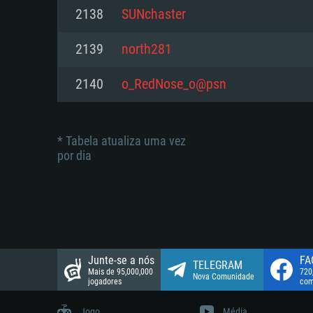
suportada: 720p.
Disco: 23,1 GB
2138
SUNchaster
Network: Internet de banda larga
Network: Internet de banda larga
2139
north281
Disco: 21,5 GB
Disco: 21,5 GB
2140
o_RedNose_o@psn
* Tabela atualiza uma vez
por dia
Junte-se a nós
FA
TELEGRAM
Mais de 95,000,000
720
Nova Comunidade
jogadores
com
Jogo
Média