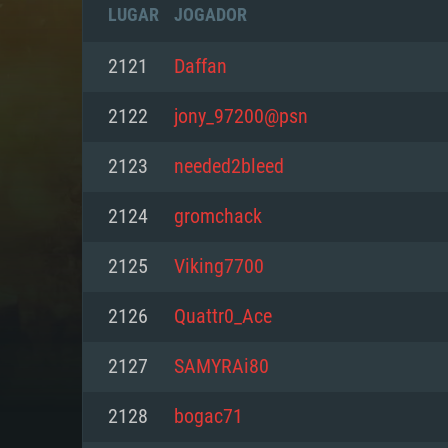
LUGAR
JOGADOR
2121
Daffan
2122
jony_97200@psn
2123
needed2bleed
2124
gromchack
2125
Viking7700
2126
Quattr0_Ace
REQUE
2127
SAMYRAi80
2128
bogac71
PC