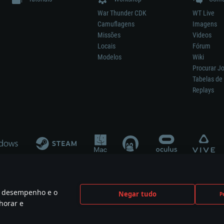
War Thunder CDK
WT Live
Camuflagens
Imagens
Missões
Videos
Locais
Fórum
Modelos
Wiki
Procurar J
Tabelas de 
Replays
 o desempenho e o
Negar tudo
P
ão significa participação no desenvolvimento, patrocínio ou aval do respetivo co
horar e
mes are the property of their respective owners.
Política de Privacidade