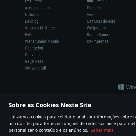
Acerca do jogo
Parceria
Notícias
Video
Devblog
Capturas de ecrã
Veículos Militares
Wallpapers
FAQ
Banda Sonora
War Thunder Mobile
Kit-Imprensa
Changelog
Convites
Gaijin Pass
Software útil
Sobre as Cookies Neste Site
Utilizamos cookies para coletar e analisar informações sobre
A reprodução de qualquer sistema de armas ou veículo neste jogo n
uso do site, para fornecer funções de redes sociais e para mel
© 2011—2026 Gaijin Games Kft. All trademarks, logos and brand na
personalizar o conteúdo e os anúncios.
Saber mais
Termos e condições
Termos de Serviço