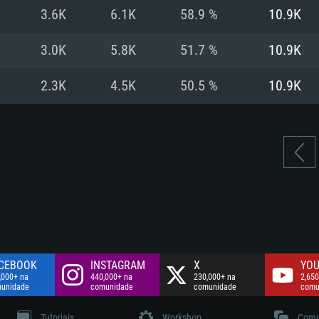
Disco: 60,2 GB
3.6K
6.1K
58.9 %
10.9K
.
Network: Internet 
Disco: 75,9 GB
.
3.0K
5.8K
51.7 %
10.9K
Disco: 60,2 GB
2.3K
4.5K
50.5 %
10.9K
CEBOOK
INSTAGRAM
X
YOU
,000+ na
440,000+ na
230,000+ na
2,650
unidade
comunidade
comunidade
comu
Tutoriais
Workshop
Comu