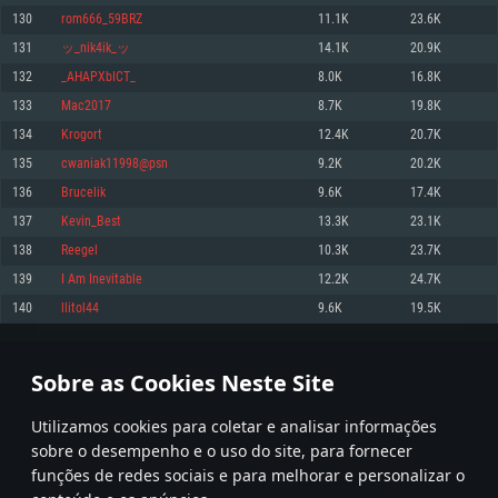
130
rom666_59BRZ
11.1K
23.6K
Memória: 4GB
Memória: 6 GB
Memória: 4 GB
131
ッ_nik4ik_ッ
14.1K
20.9K
Placa Gráfica: Placa com DirectX 11: AMD Radeon 77XX / NVIDIA GeForce
Placa Gráfica: Intel Iris Pro 5200 (Mac), equivalentes AMD/Nvidia para Mac.
Placa Gráfica: NVIDIA 660 com os drivers mais recentes (não mais de 6
GTX 660. Resolução mínima suportada: 720p
Resolução mínima suportada: 720p com suporte Metal.
meses) / equivalentes AMD com os drivers mais recentes com suporte
132
_AHAPXbICT_
8.0K
16.8K
Vulkan (não mais de 6 meses); Resolução mínima suportada: 720p.
Network: Internet de banda larga.
Network: Internet de banda larga.
133
Mac2017
8.7K
19.8K
Network: Internet de banda larga.
Disco: 23,1 GB
Disco: 21,5 GB
134
Krogort
12.4K
20.7K
Disco: 21,5 GB
135
cwaniak11998@psn
9.2K
20.2K
Recomendado
Recomendado
Recomendado
136
Brucelik
9.6K
17.4K
Sistema Operativo: Windows 10/11 (64 bit)
Sistema Operativo: Mac OS Big Sur 11.0 ou versão mais recente
Sistema Operativo: Ubuntu 20.04 64bit
137
Kevin_Best
13.3K
23.1K
Processador: Intel Core i5, Ryzen 5 3600 ou superior
Processador: Core i7 (Intel Xeon não suportado)
138
Reegel
10.3K
23.7K
Processador: Intel Core i7
Memória: 16 GB ou mais
Memória: 8 GB
139
I Am Inevitable
12.2K
24.7K
Memória: 16 GB
Placa Gráfica: Placa com DirectX 11 ou superior; Nvidia GeForce 1060 ou
Placa Gráfica: Radeon Vega II ou superior com suporte Metal.
140
llitol44
9.6K
19.5K
superior, Radeon RX 570 ou superior
Placa Gráfica: NVIDIA 1060 com os drivers mais recentes (não mais de 6
Network: Internet de banda larga.
meses) / equivalentes AMD (Radeon RX 570) com os drivers mais recentes
Network: Internet de banda larga.
(não mais de 6 meses) com suporte Vulkan.
Disco: 60,2 GB
6
7
8
107
Disco: 75,9 GB
Network: Internet de banda larga.
Sobre as Cookies Neste Site
Disco: 60,2 GB
* Tabela atualiza uma vez por dia
Utilizamos cookies para coletar e analisar informações
sobre o desempenho e o uso do site, para fornecer
funções de redes sociais e para melhorar e personalizar o