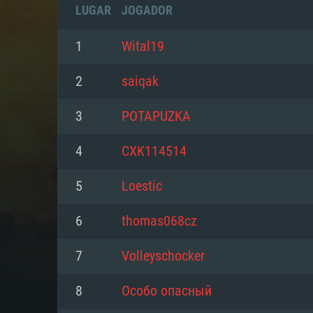
LUGAR
JOGADOR
1
Wital19
2
saiqak
3
POTAPUZKA
4
CXK114514
5
Loestic
6
thomas068cz
REQUE
7
Volleyschocker
8
Особо опасный
PC