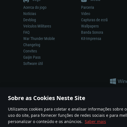
Acerca do jogo
Parceria
Notícias
Video
Devblog
Capturas de ecrã
Veículos Militares
Wallpapers
FAQ
Banda Sonora
War Thunder Mobile
Kit-Imprensa
Changelog
Convites
Gaijin Pass
Software útil
Sobre as Cookies Neste Site
Utilizamos cookies para coletar e analisar informações sobre
A reprodução de qualquer sistema de armas ou veículo neste jogo n
uso do site, para fornecer funções de redes sociais e para mel
© 2011—2026 Gaijin Games Kft. All trademarks, logos and brand na
personalizar o conteúdo e os anúncios.
Saber mais
Termos e condições
Termos de Serviço