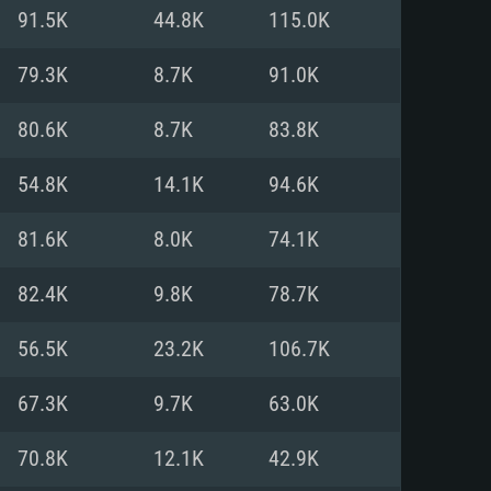
91.5K
44.8K
115.0K
o
o
o
79.3K
8.7K
91.0K
80.6K
8.7K
83.8K
: Windows 10/11 (64 bit)
: Mac OS Big Sur 11.0 ou versão
: Ubuntu 20.04 64bit
54.8K
14.1K
94.6K
 Core i5, Ryzen 5 3600 ou
 Core i7
 i7 (Intel Xeon não suportado)
81.6K
8.0K
74.1K
82.4K
9.8K
78.7K
u mais
IDIA 1060 com os drivers mais
56.5K
23.2K
106.7K
ca com DirectX 11 ou superior;
deon Vega II ou superior com
s de 6 meses) / equivalentes
60 ou superior, Radeon RX 570
70) com os drivers mais
67.3K
9.7K
63.0K
is de 6 meses) com suporte
de banda larga.
70.8K
12.1K
42.9K
de banda larga.