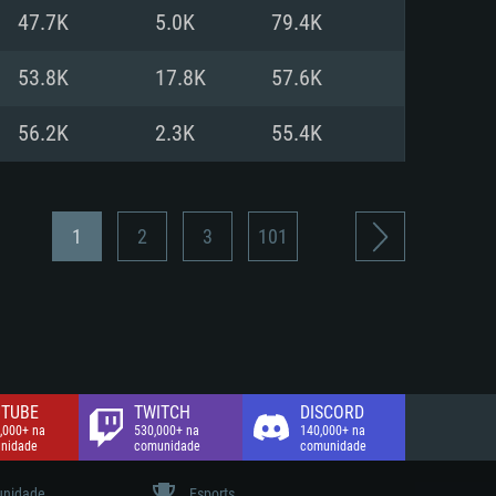
47.7K
5.0K
79.4K
de banda larga.
53.8K
17.8K
57.6K
56.2K
2.3K
55.4K
1
2
3
101
TUBE
TWITCH
DISCORD
,000+ na
530,000+ na
140,000+ na
nidade
comunidade
comunidade
nidade
Esports