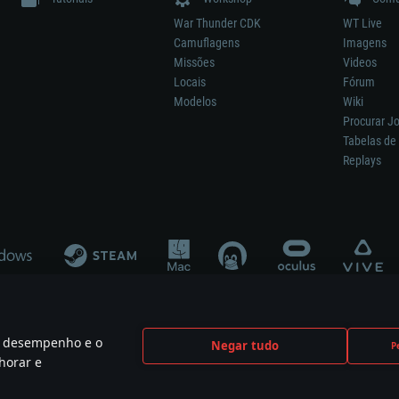
War Thunder CDK
WT Live
Camuflagens
Imagens
Missões
Videos
Locais
Fórum
Modelos
Wiki
Procurar J
Tabelas de 
Replays
 o desempenho e o
Negar tudo
P
ão significa participação no desenvolvimento, patrocínio ou aval do respetivo co
horar e
mes are the property of their respective owners.
Política de Privacidade