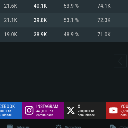
Disco: 60,2 GB
21.6K
40.1K
53.9 %
74.1K
.
Network: Internet 
Disco: 75,9 GB
.
21.1K
39.8K
53.1 %
72.3K
Disco: 60,2 GB
19.0K
38.9K
48.9 %
71.0K
CEBOOK
INSTAGRAM
X
YOU
,000+ na
440,000+ na
230,000+ na
2,650
unidade
comunidade
comunidade
comu
Tutoriais
Workshop
Comu