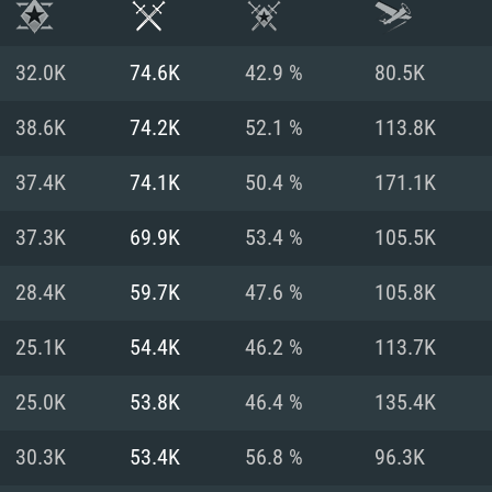
32.0K
74.6K
42.9 %
80.5K
38.6K
74.2K
52.1 %
113.8K
37.4K
74.1K
50.4 %
171.1K
37.3K
69.9K
53.4 %
105.5K
28.4K
59.7K
47.6 %
105.8K
25.1K
54.4K
46.2 %
113.7K
RIMENTOS DE S
25.0K
53.8K
46.4 %
135.4K
30.3K
53.4K
56.8 %
96.3K
MAC