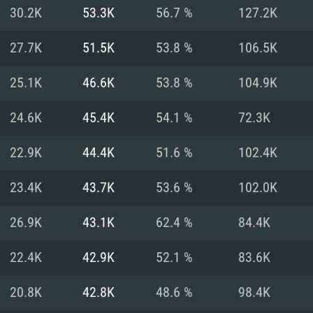
30.2K
53.3K
56.7 %
127.2K
Recomendad
Recomendad
Recomendad
27.7K
51.5K
53.8 %
106.5K
25.1K
46.6K
53.8 %
104.9K
64 bit)
ur 11.0 ou versão
es mais modernas
Sistema Operativo
Sistema Operativo
Sistema Operativo
mais recente
24.6K
45.4K
54.1 %
72.3K
Processador: Intel
Processador: Intel
nimo (Intel Xeon
superior
Processador: Core
22.9K
44.4K
51.6 %
102.4K
Memória: 16 GB
23.4K
43.7K
53.6 %
102.0K
Memória: 16 GB o
Memória: 8 GB
tX 11: AMD Radeon
Placa Gráfica: NV
26.9K
43.1K
62.4 %
84.4K
. Resolução
s drivers mais
Placa Gráfica: Pla
Placa Gráfica: Ra
recentes (não mai
 (Mac),
/ equivalentes
Nvidia GeForce 10
suporte Metal.
AMD (Radeon RX 5
22.4K
42.9K
52.1 %
83.6K
Mac. Resolução
tes com suporte
ou superior
recentes (não ma
.
Network: Internet 
porte Metal.
Resolução mínima
Vulkan.
20.8K
42.8K
48.6 %
98.4K
Network: Internet 