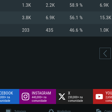
Disco: 60,2 GB
1.3K
2.2K
58.9 %
6.9K
.
Network: Internet 
Disco: 75,9 GB
.
3.8K
6.9K
56.1 %
15.3K
Disco: 60,2 GB
203
435
46.6 %
1.0K
CEBOOK
INSTAGRAM
X
YOU
,000+ na
440,000+ na
230,000+ na
2,650
unidade
comunidade
comunidade
comu
Tutoriais
Workshop
Comu