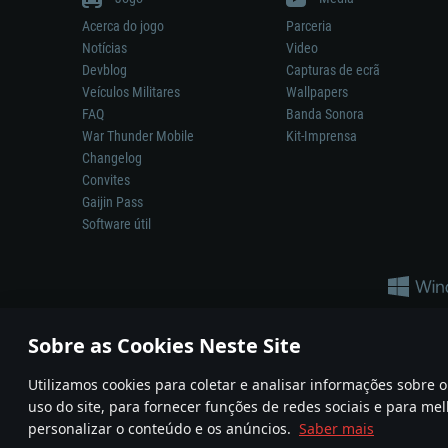
Acerca do jogo
Parceria
Notícias
Video
Devblog
Capturas de ecrã
Veículos Militares
Wallpapers
FAQ
Banda Sonora
War Thunder Mobile
Kit-Imprensa
Changelog
Convites
Gaijin Pass
Software útil
Sobre as Cookies Neste Site
Utilizamos cookies para coletar e analisar informações sobre
A reprodução de qualquer sistema de armas ou veículo neste jogo n
uso do site, para fornecer funções de redes sociais e para mel
© 2011—2026 Gaijin Games Kft. All trademarks, logos and brand na
personalizar o conteúdo e os anúncios.
Saber mais
Termos e condições
Termos de Serviço