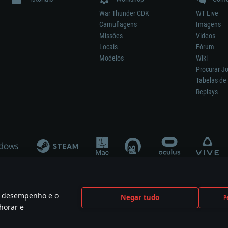
War Thunder CDK
WT Live
Camuflagens
Imagens
Missões
Videos
Locais
Fórum
Modelos
Wiki
Procurar J
Tabelas de 
Replays
 o desempenho e o
Negar tudo
P
ão significa participação no desenvolvimento, patrocínio ou aval do respetivo co
horar e
mes are the property of their respective owners.
Política de Privacidade