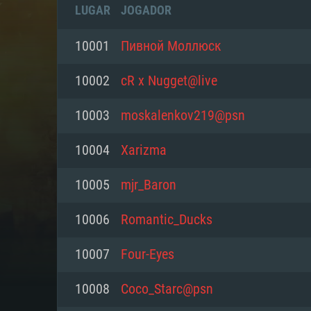
LUGAR
JOGADOR
10001
Пивной Моллюск
10002
cR x Nugget@live
10003
moskalenkov219@psn
10004
Xarizma
10005
mjr_Baron
10006
Romantic_Ducks
REQUE
10007
Four-Eyes
10008
Coco_Starc@psn
PC