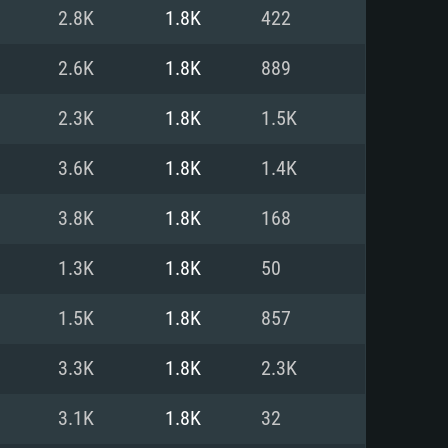
2.8K
1.8K
422
o
o
o
2.6K
1.8K
889
2.3K
1.8K
1.5K
: Windows 10/11 (64 bit)
: Mac OS Big Sur 11.0 ou versão
: Ubuntu 20.04 64bit
3.6K
1.8K
1.4K
 Core i5, Ryzen 5 3600 ou
 Core i7
 i7 (Intel Xeon não suportado)
3.8K
1.8K
168
1.3K
1.8K
50
u mais
IDIA 1060 com os drivers mais
1.5K
1.8K
857
ca com DirectX 11 ou superior;
deon Vega II ou superior com
s de 6 meses) / equivalentes
60 ou superior, Radeon RX 570
70) com os drivers mais
3.3K
1.8K
2.3K
is de 6 meses) com suporte
de banda larga.
3.1K
1.8K
32
de banda larga.