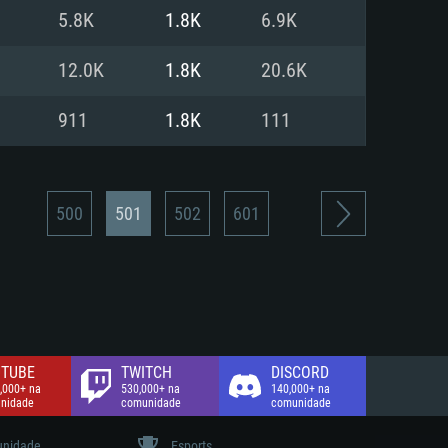
5.8K
1.8K
6.9K
de banda larga.
12.0K
1.8K
20.6K
911
1.8K
111
500
501
502
601
TUBE
TWITCH
DISCORD
,000+ na
530,000+ na
140,000+ na
nidade
comunidade
comunidade
nidade
Esports