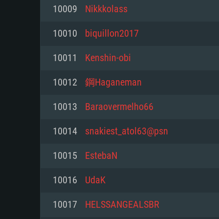
10009
Nikkkolass
Mínimo
Mínimo
Mínimo
10010
biquillon2017
10011
Kenshin-obi
Sistema Operativo: Windows 10 (
Sistema Operativo: Mac OS Big S
Sistema Operativo: Distribuiçõ
mais recente
do Linux de 64bit
10012
鋼Haganeman
Processador: Dual-Core 2.2 GHz
Processador: Core i5 2.2GHz mí
Processador: Dual-Core 2.4 GHz
10013
Baraovermelho66
Memória: 4GB
não suportado)
10014
snakiest_atol63@psn
Memória: 4 GB
Placa Gráfica: Placa com Direc
Memória: 6 GB
10015
EstebaN
77XX / NVIDIA GeForce GTX 660
Placa Gráfica: NVIDIA 660 com o
mínima suportada: 720p
Placa Gráfica: Intel Iris Pro 5200
recentes (não mais de 6 meses) 
10016
UdaK
equivalentes AMD/Nvidia para 
AMD com os drivers mais recen
Network: Internet de banda larga
mínima suportada: 720p com su
Vulkan (não mais de 6 meses); 
10017
HELSSANGEALSBR