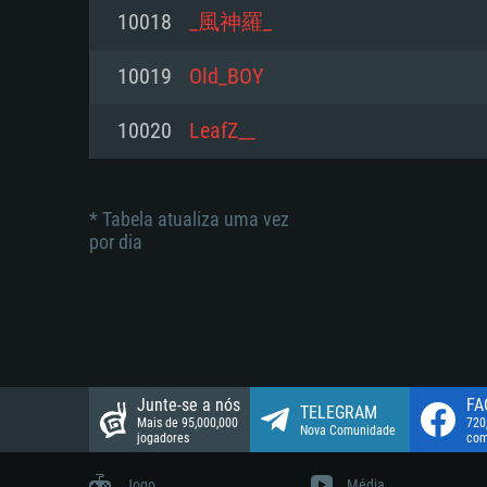
suportada: 720p.
Disco: 23,1 GB
10018
_風神羅_
Network: Internet de banda larga
Network: Internet de banda larga
10019
Old_BOY
Disco: 21,5 GB
Disco: 21,5 GB
10020
LeafZ__
* Tabela atualiza uma vez
por dia
Junte-se a nós
FA
TELEGRAM
Mais de 95,000,000
720
Nova Comunidade
jogadores
com
Jogo
Média