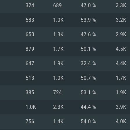
324
689
47.0 %
3.3K
Recomendad
Recomendad
Recomendad
583
1.0K
53.9 %
3.2K
650
1.3K
47.6 %
2.9K
64 bit)
ur 11.0 ou versão
es mais modernas
Sistema Operativo
Sistema Operativo
Sistema Operativo
mais recente
879
1.7K
50.1 %
4.5K
Processador: Intel
Processador: Intel
nimo (Intel Xeon
superior
Processador: Core
647
1.9K
32.4 %
4.4K
Memória: 16 GB
513
1.0K
50.7 %
1.7K
Memória: 16 GB o
Memória: 8 GB
tX 11: AMD Radeon
Placa Gráfica: NV
385
724
53.1 %
1.9K
. Resolução
s drivers mais
Placa Gráfica: Pla
Placa Gráfica: Ra
recentes (não mai
 (Mac),
/ equivalentes
Nvidia GeForce 10
suporte Metal.
AMD (Radeon RX 5
1.0K
2.3K
44.4 %
3.9K
Mac. Resolução
tes com suporte
ou superior
recentes (não ma
.
Network: Internet 
porte Metal.
Resolução mínima
Vulkan.
756
1.4K
54.0 %
4.0K
Network: Internet 