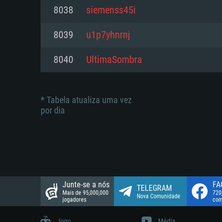
suportada: 720p.
Disco: 23,1 GB
8038
siemenss45i
Network: Internet de banda larga
Network: Internet de banda larga
8039
u1p7yhnrnj
Disco: 21,5 GB
Disco: 21,5 GB
8040
UltimaSombra
* Tabela atualiza uma vez
por dia
Junte-se a nós
FA
TELEGRAM
Mais de 95,000,000
720
Nova Comunidade
jogadores
com
Jogo
Média