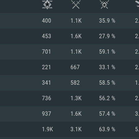
400
1.1K
35.9 %
2
453
1.6K
27.9 %
2
701
1.1K
59.1 %
2
221
667
33.1 %
2
341
582
58.5 %
1
736
1.3K
56.2 %
2
RIMENTOS DE S
937
1.6K
57.4 %
3
1.9K
3.1K
63.9 %
5
MAC