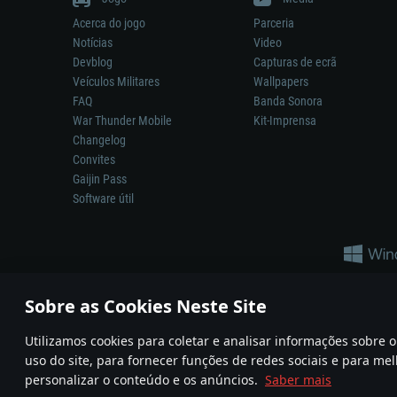
Acerca do jogo
Parceria
Notícias
Video
Devblog
Capturas de ecrã
Veículos Militares
Wallpapers
FAQ
Banda Sonora
War Thunder Mobile
Kit-Imprensa
Changelog
Convites
Gaijin Pass
Software útil
Sobre as Cookies Neste Site
Utilizamos cookies para coletar e analisar informações sobre
A reprodução de qualquer sistema de armas ou veículo neste jogo n
uso do site, para fornecer funções de redes sociais e para mel
© 2011—2026 Gaijin Games Kft. All trademarks, logos and brand na
personalizar o conteúdo e os anúncios.
Saber mais
Termos e condições
Termos de Serviço