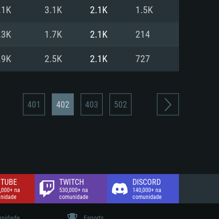
.1K
3.1K
2.1K
1.5K
de banda larga.
.3K
1.7K
2.1K
214
.9K
2.5K
2.1K
727
401
402
403
502
TUBE
TWITCH
DISCORD
,000+ na
530,000+ na
140,000+ na
nidade
comunidade
comunidade
nidade
Esports