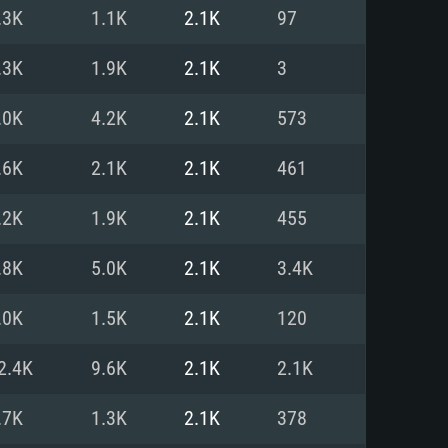
.3K
1.1K
2.1K
97
o
o
o
.3K
1.9K
2.1K
3
.0K
4.2K
2.1K
573
: Windows 10/11 (64 bit)
: Mac OS Big Sur 11.0 ou versão
: Ubuntu 20.04 64bit
.6K
2.1K
2.1K
461
 Core i5, Ryzen 5 3600 ou
 Core i7
 i7 (Intel Xeon não suportado)
.2K
1.9K
2.1K
455
.8K
5.0K
2.1K
3.4K
u mais
IDIA 1060 com os drivers mais
.0K
1.5K
2.1K
120
ca com DirectX 11 ou superior;
deon Vega II ou superior com
s de 6 meses) / equivalentes
60 ou superior, Radeon RX 570
70) com os drivers mais
2.4K
9.6K
2.1K
2.1K
is de 6 meses) com suporte
de banda larga.
.7K
1.3K
2.1K
378
de banda larga.