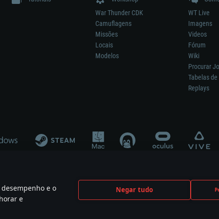
War Thunder CDK
WT Live
Camuflagens
Imagens
Missões
Videos
Locais
Fórum
Modelos
Wiki
Procurar J
Tabelas de 
Replays
 o desempenho e o
Negar tudo
P
ão significa participação no desenvolvimento, patrocínio ou aval do respetivo co
horar e
mes are the property of their respective owners.
Política de Privacidade