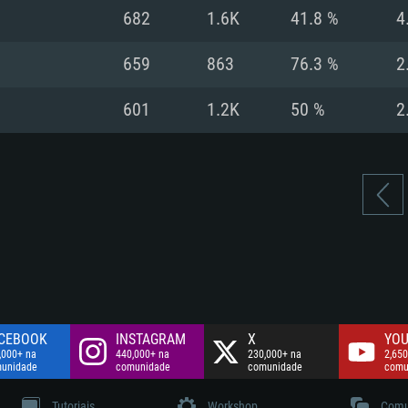
Disco: 60,2 GB
682
1.6K
41.8 %
4
.
Network: Internet 
Disco: 75,9 GB
.
659
863
76.3 %
2
Disco: 60,2 GB
601
1.2K
50 %
2
CEBOOK
INSTAGRAM
X
YOU
,000+ na
440,000+ na
230,000+ na
2,650
unidade
comunidade
comunidade
comu
Tutoriais
Workshop
Comu