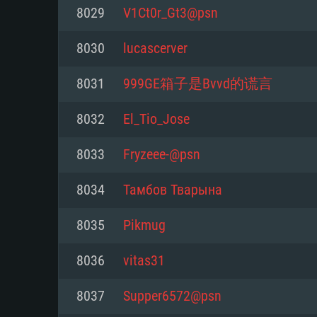
8029
V1Ct0r_Gt3@psn
Mínimo
Mínimo
Mínimo
8030
lucascerver
8031
999GE箱子是Bvvd的谎言
Sistema Operativo: Windows 10 (
Sistema Operativo: Mac OS Big S
Sistema Operativo: Distribuiçõ
mais recente
do Linux de 64bit
8032
El_Tio_Jose
Processador: Dual-Core 2.2 GHz
Processador: Core i5 2.2GHz mí
Processador: Dual-Core 2.4 GHz
8033
Fryzeee-@psn
Memória: 4GB
não suportado)
8034
Тамбов Тварына
Memória: 4 GB
Placa Gráfica: Placa com Direc
Memória: 6 GB
8035
Pikmug
77XX / NVIDIA GeForce GTX 660
Placa Gráfica: NVIDIA 660 com o
mínima suportada: 720p
Placa Gráfica: Intel Iris Pro 5200
recentes (não mais de 6 meses) 
8036
vitas31
equivalentes AMD/Nvidia para 
AMD com os drivers mais recen
Network: Internet de banda larga
mínima suportada: 720p com su
Vulkan (não mais de 6 meses); 
8037
Supper6572@psn