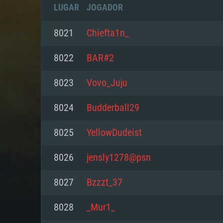
LUGAR
JOGADOR
8021
Chiefta1n_
8022
BAR#2
8023
Vovo_Juju
8024
Budderball29
8025
YellowDudeist
8026
jensly1278@psn
REQUE
8027
Bzzzt_37
8028
_Mur1_
PC