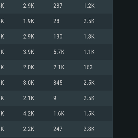
4K
2.9K
287
1.2K
o
o
o
4K
1.9K
28
2.5K
3K
2.9K
130
1.8K
: Windows 10/11 (64 bit)
: Mac OS Big Sur 11.0 ou versão
: Ubuntu 20.04 64bit
5K
3.9K
5.7K
1.1K
 Core i5, Ryzen 5 3600 ou
 Core i7
 i7 (Intel Xeon não suportado)
6K
2.0K
2.1K
163
7K
3.0K
845
2.5K
u mais
IDIA 1060 com os drivers mais
0K
2.1K
9
2.5K
ca com DirectX 11 ou superior;
deon Vega II ou superior com
s de 6 meses) / equivalentes
60 ou superior, Radeon RX 570
70) com os drivers mais
9K
4.2K
1.6K
1.5K
is de 6 meses) com suporte
de banda larga.
0K
2.2K
247
2.8K
de banda larga.