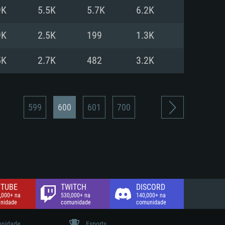
9K
5.5K
5.7K
6.2K
de banda larga.
9K
2.5K
199
1.3K
5K
2.7K
482
3.2K
599
600
601
700
TUBE
TWITCH
DISCORD
,000+ na
530,000+ na
140,000+ na
nidade
comunidade
comunidade
nidade
Esports