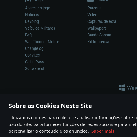
Acerca do jogo
Parceria
Notícias
Video
Devblog
Capturas de ecrã
Veículos Militares
Wallpapers
FAQ
Banda Sonora
War Thunder Mobile
Kit-Imprensa
Changelog
Convites
Gaijin Pass
Software útil
Sobre as Cookies Neste Site
Utilizamos cookies para coletar e analisar informações sobre
A reprodução de qualquer sistema de armas ou veículo neste jogo n
uso do site, para fornecer funções de redes sociais e para mel
© 2011—2026 Gaijin Games Kft. All trademarks, logos and brand na
personalizar o conteúdo e os anúncios.
Saber mais
Termos e condições
Termos de Serviço