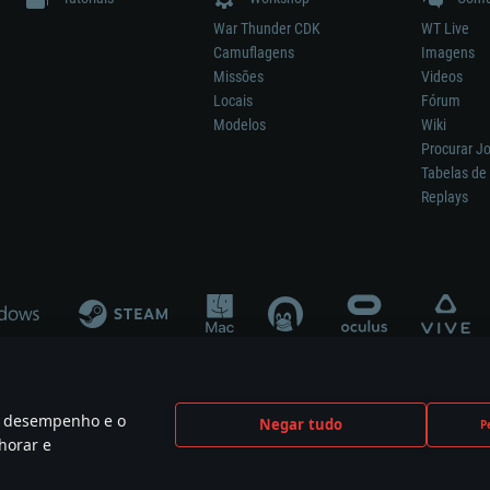
War Thunder CDK
WT Live
Camuflagens
Imagens
Missões
Videos
Locais
Fórum
Modelos
Wiki
Procurar J
Tabelas de 
Replays
 o desempenho e o
Negar tudo
P
ão significa participação no desenvolvimento, patrocínio ou aval do respetivo co
horar e
mes are the property of their respective owners.
Política de Privacidade