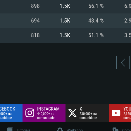
Disco: 60,2 GB
898
1.5K
56.1 %
6.
.
Network: Internet 
Disco: 75,9 GB
.
694
1.5K
43.4 %
2.
Disco: 60,2 GB
818
1.5K
51.1 %
3.
CEBOOK
INSTAGRAM
X
YOU
,000+ na
440,000+ na
230,000+ na
2,650
unidade
comunidade
comunidade
comu
Tutoriais
Workshop
Comu