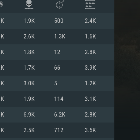
7K
1.9K
500
2.4K
1K
2.6K
1.3K
1.6K
2K
1.8K
12
2.8K
2K
1.7K
66
3.9K
3K
3.0K
5
1.2K
9K
1.9K
114
3.1K
ISTEMA
1K
6.9K
6.2K
2.8K
1K
2.5K
712
3.5K
Linux