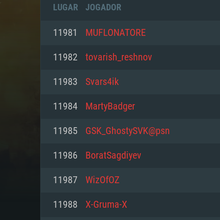
LUGAR
JOGADOR
11981
MUFLONATORE
11982
tovarish_reshnov
11983
Svars4ik
11984
MartyBadger
11985
GSK_GhostySVK@psn
11986
BoratSagdiyev
REQUE
11987
WizOfOZ
11988
X-Gruma-X
PC