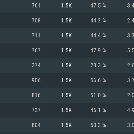
761
1.5K
47.5 %
3.
Recomendad
Recomendad
Recomendad
708
1.5K
44.2 %
2.
711
1.5K
44.4 %
3.
64 bit)
ur 11.0 ou versão
es mais modernas
Sistema Operativo
Sistema Operativo
Sistema Operativo
mais recente
767
1.5K
47.9 %
5.
Processador: Intel
Processador: Intel
nimo (Intel Xeon
superior
Processador: Core
374
1.5K
23.3 %
2.
Memória: 16 GB
906
1.5K
56.6 %
3.
Memória: 16 GB o
Memória: 8 GB
tX 11: AMD Radeon
Placa Gráfica: NV
816
1.5K
51.0 %
2.
. Resolução
s drivers mais
Placa Gráfica: Pla
Placa Gráfica: Ra
recentes (não mai
 (Mac),
/ equivalentes
Nvidia GeForce 10
suporte Metal.
AMD (Radeon RX 5
737
1.5K
46.1 %
4.
Mac. Resolução
tes com suporte
ou superior
recentes (não ma
.
Network: Internet 
porte Metal.
Resolução mínima
Vulkan.
804
1.5K
50.3 %
3.
Network: Internet 