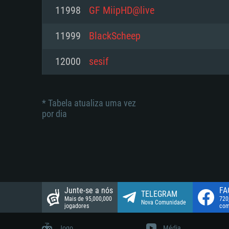
suportada: 720p.
Disco: 23,1 GB
11998
GF MiipHD@live
Network: Internet de banda larga
Network: Internet de banda larga
11999
BlackScheep
Disco: 21,5 GB
Disco: 21,5 GB
12000
sesif
* Tabela atualiza uma vez
por dia
Junte-se a nós
FA
TELEGRAM
Mais de 95,000,000
720
Nova Comunidade
jogadores
com
Jogo
Média