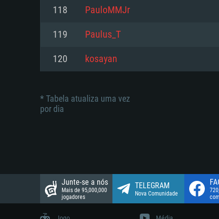
suportada: 720p.
Disco: 23,1 GB
118
PauloMMJr
Network: Internet de banda larga
Network: Internet de banda larga
119
Paulus_T
Disco: 21,5 GB
Disco: 21,5 GB
120
kosayan
* Tabela atualiza uma vez
por dia
Junte-se a nós
FA
TELEGRAM
Mais de 95,000,000
720
Nova Comunidade
jogadores
com
Jogo
Média