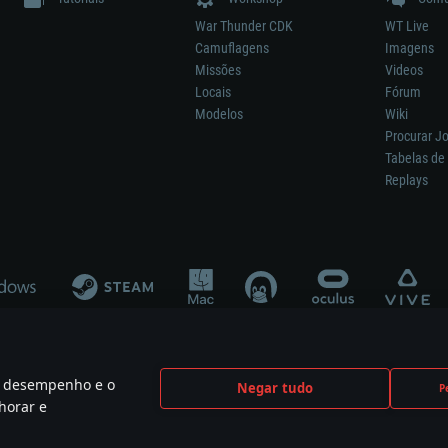
War Thunder CDK
WT Live
Camuflagens
Imagens
Missões
Videos
Locais
Fórum
Modelos
Wiki
Procurar J
Tabelas de 
Replays
 o desempenho e o
Negar tudo
P
ão significa participação no desenvolvimento, patrocínio ou aval do respetivo co
horar e
mes are the property of their respective owners.
Política de Privacidade