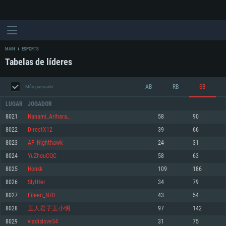
MAIN
ESPORTS
Tabelas de líderes
AB
RB
SB
Mês passado
LUGAR
JOGADOR
8021
Nanami_Arihara_
58
90
8022
DirectX12
39
66
REQUERIMENTOS DE SISTEMA
8023
AF_Nighthawk
24
31
8024
YuZhouCQC
58
63
PC
MAC
8025
Honkk
109
186
Linux
8026
SlytHer
34
79
Mínimo
Mínimo
Mínimo
8027
Eileen_N70
43
54
Sistema Operativo: Windows 10 (64 bit)
Sistema Operativo: Mac OS Big Sur 11.0 ou versão mais recente
Sistema Operativo: Distribuições mais modernas do Linux de 64bit
8028
正人君子王小明
97
142
8029
vladislove34
31
75
Processador: Dual-Core 2.2 GHz
Processador: Core i5 2.2GHz mínimo (Intel Xeon não suportado)
Processador: Dual-Core 2.4 GHz