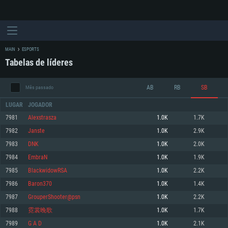
MAIN
ESPORTS
Tabelas de líderes
AB
RB
SB
Mês passado
LUGAR
JOGADOR
7981
Alexstrasza
1.0K
1.7K
7982
Janste
1.0K
2.9K
REQUERIMENTOS DE SISTEMA
7983
DNK
1.0K
2.0K
7984
EmbraN
1.0K
1.9K
PC
MAC
7985
BlackwidowRSA
1.0K
2.2K
Linux
7986
Baron370
1.0K
1.4K
Mínimo
Mínimo
Mínimo
7987
GrouperShooter@psn
1.0K
2.2K
Sistema Operativo: Windows 10 (64 bit)
Sistema Operativo: Mac OS Big Sur 11.0 ou versão mais recente
Sistema Operativo: Distribuições mais modernas do Linux de 64bit
7988
霓裳晚歌
1.0K
1.7K
7989
G A D
1.0K
2.1K
Processador: Dual-Core 2.2 GHz
Processador: Core i5 2.2GHz mínimo (Intel Xeon não suportado)
Processador: Dual-Core 2.4 GHz