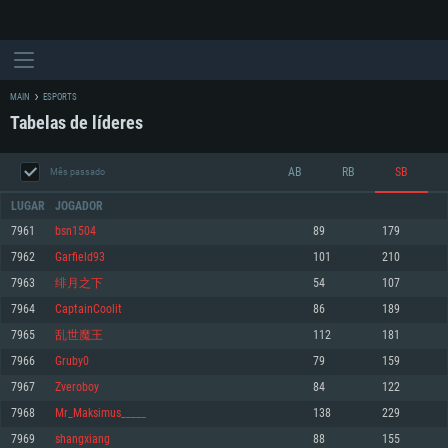
MAIN
ESPORTS
Tabelas de líderes
AB
RB
SB
Mês passado
LUGAR
JOGADOR
7961
bsn1504
89
179
7962
Garfield93
101
210
REQUERIMENTOS DE SISTEMA
7963
绯月之下
54
107
7964
CaptainCoolit
86
189
PC
MAC
7965
乱世魔王
112
181
Linux
7966
Gruby0
79
159
Mínimo
Mínimo
Mínimo
7967
Zverоbоy
84
122
Sistema Operativo: Windows 10 (64 bit)
Sistema Operativo: Mac OS Big Sur 11.0 ou versão mais recente
Sistema Operativo: Distribuições mais modernas do Linux de 64bit
7968
Mr_Maksimus_____
138
229
7969
shangxiang
88
155
Processador: Dual-Core 2.2 GHz
Processador: Core i5 2.2GHz mínimo (Intel Xeon não suportado)
Processador: Dual-Core 2.4 GHz