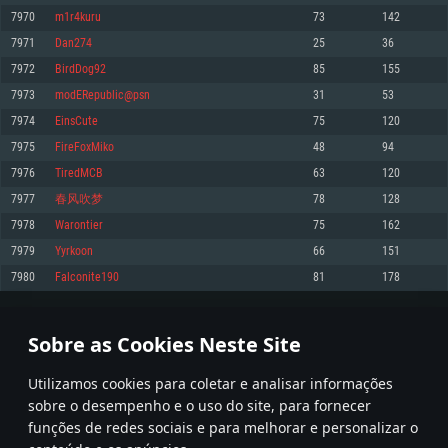
7970
m1r4kuru
73
142
Memória: 4GB
Memória: 6 GB
Memória: 4 GB
7971
Dan274
25
36
Placa Gráfica: Placa com DirectX 11: AMD Radeon 77XX / NVIDIA GeForce
Placa Gráfica: Intel Iris Pro 5200 (Mac), equivalentes AMD/Nvidia para Mac.
Placa Gráfica: NVIDIA 660 com os drivers mais recentes (não mais de 6
GTX 660. Resolução mínima suportada: 720p
Resolução mínima suportada: 720p com suporte Metal.
meses) / equivalentes AMD com os drivers mais recentes com suporte
7972
BirdDog92
85
155
Vulkan (não mais de 6 meses); Resolução mínima suportada: 720p.
Network: Internet de banda larga.
Network: Internet de banda larga.
7973
modERepublic@psn
31
53
Network: Internet de banda larga.
Disco: 23,1 GB
Disco: 21,5 GB
7974
EinsCute
75
120
Disco: 21,5 GB
7975
FireFoxMiko
48
94
Recomendado
Recomendado
Recomendado
7976
TiredMCB
63
120
Sistema Operativo: Windows 10/11 (64 bit)
Sistema Operativo: Mac OS Big Sur 11.0 ou versão mais recente
Sistema Operativo: Ubuntu 20.04 64bit
7977
春风吹梦
78
128
Processador: Intel Core i5, Ryzen 5 3600 ou superior
Processador: Core i7 (Intel Xeon não suportado)
7978
Warontier
75
162
Processador: Intel Core i7
Memória: 16 GB ou mais
Memória: 8 GB
7979
Yyrkoon
66
151
Memória: 16 GB
Placa Gráfica: Placa com DirectX 11 ou superior; Nvidia GeForce 1060 ou
Placa Gráfica: Radeon Vega II ou superior com suporte Metal.
7980
Falconite190
81
178
superior, Radeon RX 570 ou superior
Placa Gráfica: NVIDIA 1060 com os drivers mais recentes (não mais de 6
Network: Internet de banda larga.
meses) / equivalentes AMD (Radeon RX 570) com os drivers mais recentes
Network: Internet de banda larga.
(não mais de 6 meses) com suporte Vulkan.
Disco: 60,2 GB
398
399
400
499
Disco: 75,9 GB
Network: Internet de banda larga.
Sobre as Cookies Neste Site
Disco: 60,2 GB
* Tabela atualiza uma vez por dia
Utilizamos cookies para coletar e analisar informações
sobre o desempenho e o uso do site, para fornecer
funções de redes sociais e para melhorar e personalizar o