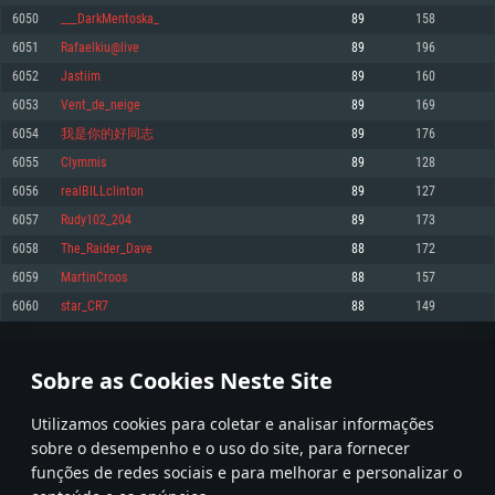
6050
___DarkMentoska_
89
158
Memória: 4GB
Memória: 6 GB
Memória: 4 GB
6051
Rafaelkiu@live
89
196
Placa Gráfica: Placa com DirectX 11: AMD Radeon 77XX / NVIDIA GeForce
Placa Gráfica: Intel Iris Pro 5200 (Mac), equivalentes AMD/Nvidia para Mac.
Placa Gráfica: NVIDIA 660 com os drivers mais recentes (não mais de 6
GTX 660. Resolução mínima suportada: 720p
Resolução mínima suportada: 720p com suporte Metal.
meses) / equivalentes AMD com os drivers mais recentes com suporte
6052
Jastiim
89
160
Vulkan (não mais de 6 meses); Resolução mínima suportada: 720p.
Network: Internet de banda larga.
Network: Internet de banda larga.
6053
Vent_de_neige
89
169
Network: Internet de banda larga.
Disco: 23,1 GB
Disco: 21,5 GB
6054
我是你的好同志
89
176
Disco: 21,5 GB
6055
Clymmis
89
128
Recomendado
Recomendado
Recomendado
6056
realBILLclinton
89
127
Sistema Operativo: Windows 10/11 (64 bit)
Sistema Operativo: Mac OS Big Sur 11.0 ou versão mais recente
Sistema Operativo: Ubuntu 20.04 64bit
6057
Rudy102_204
89
173
Processador: Intel Core i5, Ryzen 5 3600 ou superior
Processador: Core i7 (Intel Xeon não suportado)
6058
The_Raider_Dave
88
172
Processador: Intel Core i7
Memória: 16 GB ou mais
Memória: 8 GB
6059
MartinCroos
88
157
Memória: 16 GB
Placa Gráfica: Placa com DirectX 11 ou superior; Nvidia GeForce 1060 ou
Placa Gráfica: Radeon Vega II ou superior com suporte Metal.
6060
star_CR7
88
149
superior, Radeon RX 570 ou superior
Placa Gráfica: NVIDIA 1060 com os drivers mais recentes (não mais de 6
Network: Internet de banda larga.
meses) / equivalentes AMD (Radeon RX 570) com os drivers mais recentes
Network: Internet de banda larga.
(não mais de 6 meses) com suporte Vulkan.
Disco: 60,2 GB
302
303
304
403
Disco: 75,9 GB
Network: Internet de banda larga.
Sobre as Cookies Neste Site
Disco: 60,2 GB
* Tabela atualiza uma vez por dia
Utilizamos cookies para coletar e analisar informações
sobre o desempenho e o uso do site, para fornecer
funções de redes sociais e para melhorar e personalizar o