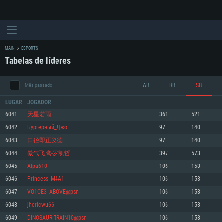
MAIN
ESPORTS
Tabelas de líderes
AB
RB
SB
Mês passado
LUGAR
JOGADOR
6041
天星若雨
361
521
6042
Бургерный_Джо
97
140
REQUERIMENTOS DE SISTEMA
6043
口径即正义德
97
140
6044
傲气飞鹰-罗凯哲
397
573
PC
MAC
6045
Alpa610
106
153
Linux
6046
Princess_M4A1
106
153
Mínimo
Mínimo
Mínimo
6047
VO1CE3_ABOVE@psn
106
153
Sistema Operativo: Windows 10 (64 bit)
Sistema Operativo: Mac OS Big Sur 11.0 ou versão mais recente
Sistema Operativo: Distribuições mais modernas do Linux de 64bit
6048
jhericwu66
106
153
6049
DINOSAUR-TRAIN10@psn
106
153
Processador: Dual-Core 2.2 GHz
Processador: Core i5 2.2GHz mínimo (Intel Xeon não suportado)
Processador: Dual-Core 2.4 GHz