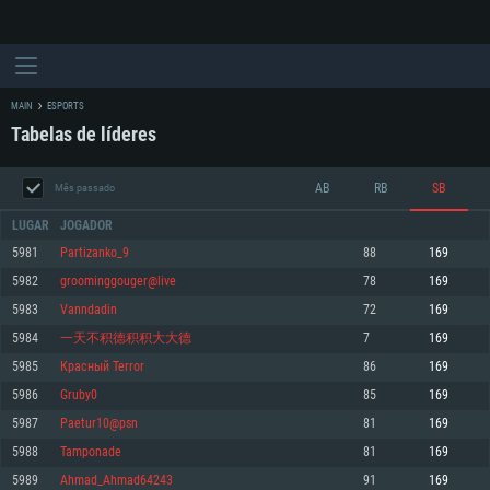
MAIN
ESPORTS
Tabelas de líderes
AB
RB
SB
Mês passado
LUGAR
JOGADOR
5981
Partizanko_9
88
169
5982
groominggouger@live
78
169
REQUERIMENTOS DE SISTEMA
5983
Vanndadin
72
169
5984
一天不积德积积大大德
7
169
PC
MAC
5985
Красный Terror
86
169
Linux
5986
Gruby0
85
169
Mínimo
Mínimo
Mínimo
5987
Paetur10@psn
81
169
Sistema Operativo: Windows 10 (64 bit)
Sistema Operativo: Mac OS Big Sur 11.0 ou versão mais recente
Sistema Operativo: Distribuições mais modernas do Linux de 64bit
5988
Tamponade
81
169
5989
Ahmad_Ahmad64243
91
169
Processador: Dual-Core 2.2 GHz
Processador: Core i5 2.2GHz mínimo (Intel Xeon não suportado)
Processador: Dual-Core 2.4 GHz