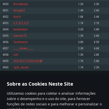
4050
BaronMLyuri
1.2K
2.5K
Memória: 4GB
Memória: 6 GB
Memória: 4 GB
4051
SeregaKZ
1.4K
2.6K
Placa Gráfica: Placa com DirectX 11: AMD Radeon 77XX / NVIDIA GeForce
Placa Gráfica: Intel Iris Pro 5200 (Mac), equivalentes AMD/Nvidia para Mac.
Placa Gráfica: NVIDIA 660 com os drivers mais recentes (não mais de 6
GTX 660. Resolução mínima suportada: 720p
Resolução mínima suportada: 720p com suporte Metal.
meses) / equivalentes AMD com os drivers mais recentes com suporte
4052
KuoTo
1.8K
3.4K
Vulkan (não mais de 6 meses); Resolução mínima suportada: 720p.
Network: Internet de banda larga.
Network: Internet de banda larga.
4053
G_E_R_E_R_O
1.1K
2.1K
Network: Internet de banda larga.
Disco: 23,1 GB
Disco: 21,5 GB
4054
katakumbox
3.2K
5.8K
Disco: 21,5 GB
4055
usmcatc78
1.3K
2.6K
Recomendado
Recomendado
Recomendado
4056
Gardemaryn
3.8K
8.5K
Sistema Operativo: Windows 10/11 (64 bit)
Sistema Operativo: Mac OS Big Sur 11.0 ou versão mais recente
Sistema Operativo: Ubuntu 20.04 64bit
4057
_____Alexey_____
2.3K
4.6K
Processador: Intel Core i5, Ryzen 5 3600 ou superior
Processador: Core i7 (Intel Xeon não suportado)
4058
coIt
1.5K
2.8K
Processador: Intel Core i7
Memória: 16 GB ou mais
Memória: 8 GB
4059
24岁是巴兰尼科夫的爹
1.7K
2.8K
Memória: 16 GB
Placa Gráfica: Placa com DirectX 11 ou superior; Nvidia GeForce 1060 ou
Placa Gráfica: Radeon Vega II ou superior com suporte Metal.
4060
Jg26_JeyJey
1.1K
2.2K
superior, Radeon RX 570 ou superior
Placa Gráfica: NVIDIA 1060 com os drivers mais recentes (não mais de 6
Network: Internet de banda larga.
meses) / equivalentes AMD (Radeon RX 570) com os drivers mais recentes
Network: Internet de banda larga.
(não mais de 6 meses) com suporte Vulkan.
Disco: 60,2 GB
202
203
204
303
Disco: 75,9 GB
Network: Internet de banda larga.
Sobre as Cookies Neste Site
Disco: 60,2 GB
* Tabela atualiza uma vez por dia
Utilizamos cookies para coletar e analisar informações
sobre o desempenho e o uso do site, para fornecer
funções de redes sociais e para melhorar e personalizar o