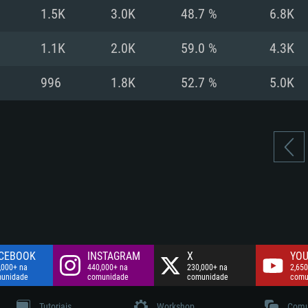
Disco: 60,2 GB
1.5K
3.0K
48.7 %
6.8K
.
Network: Internet 
Disco: 75,9 GB
.
1.1K
2.0K
59.0 %
4.3K
Disco: 60,2 GB
996
1.8K
52.7 %
5.0K
CEBOOK
INSTAGRAM
X
YOU
,000+ na
440,000+ na
230,000+ na
2,650
unidade
comunidade
comunidade
comu
Tutoriais
Workshop
Comu