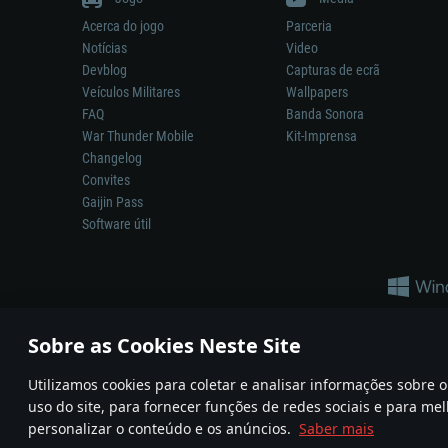
Acerca do jogo
Parceria
Notícias
Video
Devblog
Capturas de ecrã
Veículos Militares
Wallpapers
FAQ
Banda Sonora
War Thunder Mobile
Kit-Imprensa
Changelog
Convites
Gaijin Pass
Software útil
Sobre as Cookies Neste Site
Utilizamos cookies para coletar e analisar informações sobre
A reprodução de qualquer sistema de armas ou veículo neste jogo n
uso do site, para fornecer funções de redes sociais e para mel
© 2011—2026 Gaijin Games Kft. All trademarks, logos and brand na
personalizar o conteúdo e os anúncios.
Saber mais
Termos e condições
Termos de Serviço