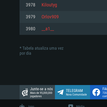
suportada: 720p.
Disco: 23,1 GB
3978
Kiloutyg
Network: Internet de banda larga
Network: Internet de banda larga
3979
Orlov909
Disco: 21,5 GB
Disco: 21,5 GB
3980
__a1__
* Tabela atualiza uma vez
por dia
Junte-se a nós
FA
TELEGRAM
Mais de 95,000,000
720
Nova Comunidade
jogadores
com
Jogo
Média