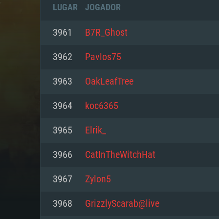
LUGAR
JOGADOR
3961
B7R_Ghost
3962
Pavlos75
3963
OakLeafTree
3964
koc6365
3965
Elrik_
3966
CatInTheWitchHat
REQUE
3967
Zylon5
3968
GrizzlyScarab@live
PC