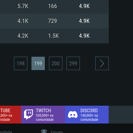
5.7K
166
4.9K
de banda larga.
4.1K
729
4.9K
4.2K
1.5K
4.9K
198
199
200
299
TUBE
TWITCH
DISCORD
,000+ na
530,000+ na
140,000+ na
nidade
comunidade
comunidade
nidade
Esports