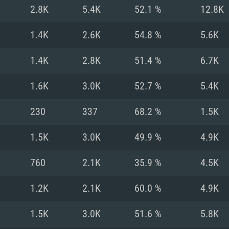
2.8K
5.4K
52.1 %
12.8K
Recomendad
Recomendad
Recomendad
1.4K
2.6K
54.8 %
5.6K
1.4K
2.8K
51.4 %
6.7K
64 bit)
ur 11.0 ou versão
es mais modernas
Sistema Operativo
Sistema Operativo
Sistema Operativo
mais recente
1.6K
3.0K
52.7 %
5.4K
Processador: Intel
Processador: Intel
nimo (Intel Xeon
superior
Processador: Core
230
337
68.2 %
1.5K
Memória: 16 GB
1.5K
3.0K
49.9 %
4.9K
Memória: 16 GB o
Memória: 8 GB
tX 11: AMD Radeon
Placa Gráfica: NV
760
2.1K
35.9 %
4.5K
. Resolução
s drivers mais
Placa Gráfica: Pla
Placa Gráfica: Ra
recentes (não mai
 (Mac),
/ equivalentes
Nvidia GeForce 10
suporte Metal.
AMD (Radeon RX 5
1.2K
2.1K
60.0 %
4.9K
Mac. Resolução
tes com suporte
ou superior
recentes (não ma
.
Network: Internet 
porte Metal.
Resolução mínima
Vulkan.
1.5K
3.0K
51.6 %
5.8K
Network: Internet 