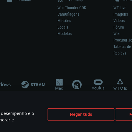
War Thunder CDK
WT Live
Camuflagens
Imagens
Missões
Videos
Locais
Fórum
Modelos
Wiki
Procurar J
Tabelas de 
Replays
 o desempenho e o
Negar tudo
P
ão significa participação no desenvolvimento, patrocínio ou aval do respetivo co
horar e
mes are the property of their respective owners.
Política de Privacidade