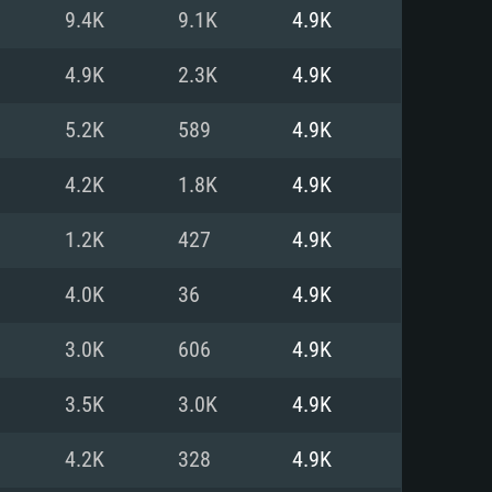
9.4K
9.1K
4.9K
o
o
o
4.9K
2.3K
4.9K
5.2K
589
4.9K
: Windows 10/11 (64 bit)
: Mac OS Big Sur 11.0 ou versão
: Ubuntu 20.04 64bit
4.2K
1.8K
4.9K
 Core i5, Ryzen 5 3600 ou
 Core i7
 i7 (Intel Xeon não suportado)
1.2K
427
4.9K
4.0K
36
4.9K
u mais
IDIA 1060 com os drivers mais
3.0K
606
4.9K
ca com DirectX 11 ou superior;
deon Vega II ou superior com
s de 6 meses) / equivalentes
60 ou superior, Radeon RX 570
70) com os drivers mais
3.5K
3.0K
4.9K
is de 6 meses) com suporte
de banda larga.
4.2K
328
4.9K
de banda larga.