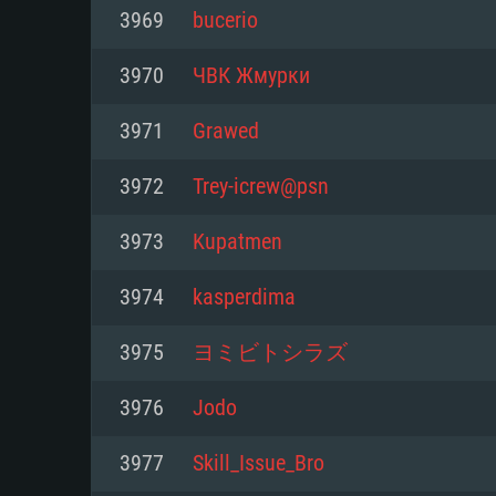
3969
bucerio
Mínimo
Mínimo
Mínimo
3970
ЧВК Жмурки
3971
Grawed
Sistema Operativo: Windows 10 (
Sistema Operativo: Mac OS Big S
Sistema Operativo: Distribuiçõ
mais recente
do Linux de 64bit
3972
Trey-icrew@psn
Processador: Dual-Core 2.2 GHz
Processador: Core i5 2.2GHz mí
Processador: Dual-Core 2.4 GHz
3973
Kupatmen
Memória: 4GB
não suportado)
3974
kasperdima
Memória: 4 GB
Placa Gráfica: Placa com Direc
Memória: 6 GB
3975
ヨミビトシラズ
77XX / NVIDIA GeForce GTX 660
Placa Gráfica: NVIDIA 660 com o
mínima suportada: 720p
Placa Gráfica: Intel Iris Pro 5200
recentes (não mais de 6 meses) 
3976
Jоdо
equivalentes AMD/Nvidia para 
AMD com os drivers mais recen
Network: Internet de banda larga
mínima suportada: 720p com su
Vulkan (não mais de 6 meses); 
3977
Skill_Issue_Bro