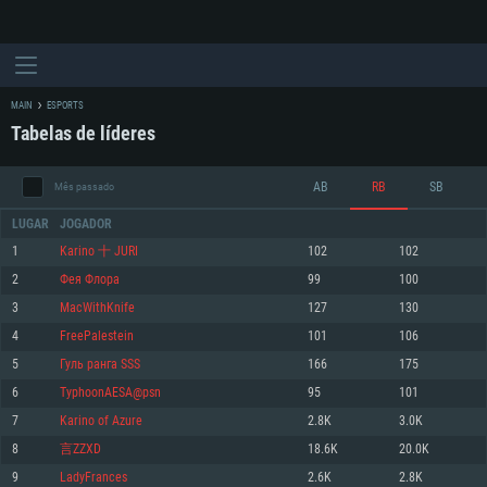
MAIN
ESPORTS
Tabelas de líderes
AB
RB
SB
Mês passado
LUGAR
JOGADOR
1
Karino 十 JURI
102
102
2
Фея Флора
99
100
REQUERIMENTOS DE SISTEMA
3
MacWithKnife
127
130
4
FreePalestein
101
106
PC
MAC
5
Гуль ранга SSS
166
175
Linux
6
TyphoonAESA@psn
95
101
Mínimo
Mínimo
Mínimo
7
Karino of Azure
2.8K
3.0K
Sistema Operativo: Windows 10 (64 bit)
Sistema Operativo: Mac OS Big Sur 11.0 ou versão mais recente
Sistema Operativo: Distribuições mais modernas do Linux de 64bit
8
言ZZXD
18.6K
20.0K
9
LadyFrances
2.6K
2.8K
Processador: Dual-Core 2.2 GHz
Processador: Core i5 2.2GHz mínimo (Intel Xeon não suportado)
Processador: Dual-Core 2.4 GHz