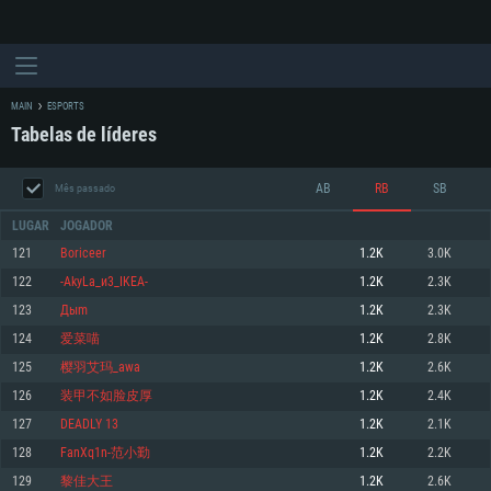
MAIN
ESPORTS
Tabelas de líderes
AB
RB
SB
Mês passado
LUGAR
JOGADOR
121
Boriceer
1.2K
3.0K
122
-AkyLa_и3_IKEA-
1.2K
2.3K
REQUERIMENTOS DE SISTEMA
123
Дыm
1.2K
2.3K
124
爱菜喵
1.2K
2.8K
PC
MAC
125
樱羽艾玛_awa
1.2K
2.6K
Linux
126
装甲不如脸皮厚
1.2K
2.4K
Mínimo
Mínimo
Mínimo
127
DEADLY 13
1.2K
2.1K
Sistema Operativo: Windows 10 (64 bit)
Sistema Operativo: Mac OS Big Sur 11.0 ou versão mais recente
Sistema Operativo: Distribuições mais modernas do Linux de 64bit
128
FanXq1n-范小勤
1.2K
2.2K
129
黎佳大王
1.2K
2.6K
Processador: Dual-Core 2.2 GHz
Processador: Core i5 2.2GHz mínimo (Intel Xeon não suportado)
Processador: Dual-Core 2.4 GHz