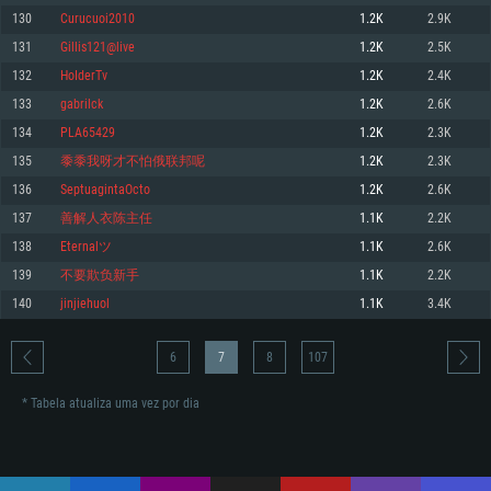
130
Curucuoi2010
1.2K
2.9K
Memória: 4GB
Memória: 6 GB
Memória: 4 GB
131
Gillis121@live
1.2K
2.5K
Placa Gráfica: Placa com DirectX 11: AMD Radeon 77XX / NVIDIA GeForce
Placa Gráfica: Intel Iris Pro 5200 (Mac), equivalentes AMD/Nvidia para Mac.
Placa Gráfica: NVIDIA 660 com os drivers mais recentes (não mais de 6
GTX 660. Resolução mínima suportada: 720p
Resolução mínima suportada: 720p com suporte Metal.
meses) / equivalentes AMD com os drivers mais recentes com suporte
132
HoIderTv
1.2K
2.4K
Vulkan (não mais de 6 meses); Resolução mínima suportada: 720p.
Network: Internet de banda larga.
Network: Internet de banda larga.
133
gabrilck
1.2K
2.6K
Network: Internet de banda larga.
Disco: 23,1 GB
Disco: 21,5 GB
134
PLA65429
1.2K
2.3K
Disco: 21,5 GB
135
黍黍我呀才不怕俄联邦呢
1.2K
2.3K
Recomendado
Recomendado
Recomendado
136
SeptuagintaOcto
1.2K
2.6K
Sistema Operativo: Windows 10/11 (64 bit)
Sistema Operativo: Mac OS Big Sur 11.0 ou versão mais recente
Sistema Operativo: Ubuntu 20.04 64bit
137
善解人衣陈主任
1.1K
2.2K
Processador: Intel Core i5, Ryzen 5 3600 ou superior
Processador: Core i7 (Intel Xeon não suportado)
138
Eternalツ
1.1K
2.6K
Processador: Intel Core i7
Memória: 16 GB ou mais
Memória: 8 GB
139
不要欺负新手
1.1K
2.2K
Memória: 16 GB
Placa Gráfica: Placa com DirectX 11 ou superior; Nvidia GeForce 1060 ou
Placa Gráfica: Radeon Vega II ou superior com suporte Metal.
140
jinjiehuol
1.1K
3.4K
superior, Radeon RX 570 ou superior
Placa Gráfica: NVIDIA 1060 com os drivers mais recentes (não mais de 6
Network: Internet de banda larga.
meses) / equivalentes AMD (Radeon RX 570) com os drivers mais recentes
Network: Internet de banda larga.
(não mais de 6 meses) com suporte Vulkan.
Disco: 60,2 GB
6
7
8
107
Disco: 75,9 GB
Network: Internet de banda larga.
Disco: 60,2 GB
* Tabela atualiza uma vez por dia